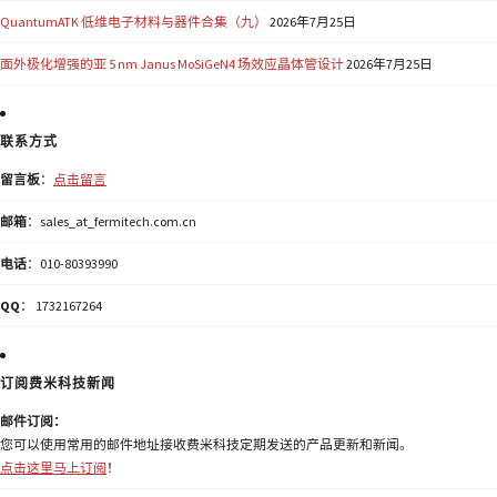
QuantumATK 低维电子材料与器件合集（九）
2026年7月25日
面外极化增强的亚 5 nm Janus MoSiGeN4 场效应晶体管设计
2026年7月25日
联系方式
留言板
：
点击留言
邮箱
：sales_at_fermitech.com.cn
电话
：010-80393990
QQ
： 1732167264
订阅费米科技新闻
邮件订阅：
您可以使用常用的邮件地址接收费米科技定期发送的产品更新和新闻。
点击这里马上订阅
！