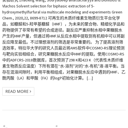
Vlachos Solvent selection for biphasic extraction of 5-
hydroxymethylfurfural via multiscale modeling and experiments Green
Chem., 2020,22, 8699-8712 可再生的木质纤维素生物质衍生平台化学
品，如糠醛和5-羟甲基糠醛（HMF），为未来的聚合物、精细化学品和
药物提供了非常有希望的合成途径。副反应严重抑制水相中果糖脱水
产生的HMF产量，但通过将HMF从反应水相中提取到有机相中可以将副
反应降至最低。不过理想溶剂的筛选是非常重要的。 为了提高溶剂筛
选效率，特拉华大学的研究人员最近将AMS软件中COSMO-RS理论预测
与靶向实验相结合，研究果糖脱水反应中HMF的提取。使用COSMO-RS
中的ADFCRS-2018数据库，首次预测了298 K和423 K（代表性木质纤维
素生物质反应温度）下所有潜在“水-溶剂”对的“水-有机”液-液平衡。当
存在混溶间隙时，利用平衡相组成，对果糖脱水反应中遇到的HMF、乙
酰丙酸（LA）和甲酸（FA）的logP初始化计算。 […]
READ MORE