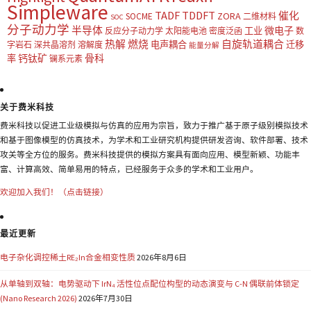
Simpleware
TADF
TDDFT
催化
ZORA
SOCME
二维材料
SOC
分子动力学
半导体
微电子
工业
反应分子动力学
太阳能电池
密度泛函
数
热解
燃烧
自旋轨道耦合
电声耦合
迁移
字岩石
深共晶溶剂
溶解度
能量分解
钙钛矿
骨科
率
镧系元素
关于费米科技
费米科技以促进工业级模拟与仿真的应用为宗旨，致力于推广基于原子级别模拟技术
和基于图像模型的仿真技术，为学术和工业研究机构提供研发咨询、软件部署、技术
攻关等全方位的服务。费米科技提供的模拟方案具有面向应用、模型新颖、功能丰
富、计算高效、简单易用的特点，已经服务于众多的学术和工业用户。
欢迎加入我们！（点击链接）
最近更新
电子杂化调控稀土RE₂In合金相变性质
2026年8月6日
从单轴到双轴：电势驱动下 IrN₄ 活性位点配位构型的动态演变与 C-N 偶联前体锁定
(Nano Research 2026)
2026年7月30日