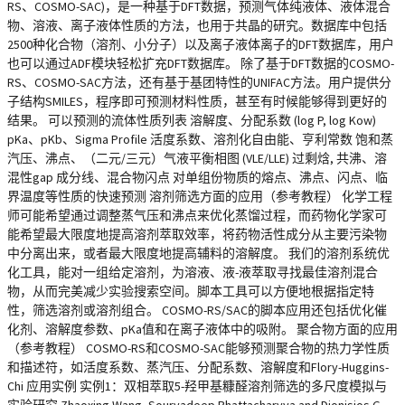
RS、COSMO-SAC)，是一种基于DFT数据，预测气体纯液体、液体混合
物、溶液、离子液体性质的方法，也用于共晶的研究。数据库中包括
2500种化合物（溶剂、小分子）以及离子液体离子的DFT数据库，用户
也可以通过ADF模块轻松扩充DFT数据库。 除了基于DFT数据的COSMO-
RS、COSMO-SAC方法，还有基于基团特性的UNIFAC方法。用户提供分
子结构SMILES，程序即可预测材料性质，甚至有时候能够得到更好的
结果。 可以预测的流体性质列表 溶解度、分配系数 (log P, log Kow)
pKa、pKb、Sigma Profile 活度系数、溶剂化自由能、亨利常数 饱和蒸
汽压、沸点、（二元/三元）气液平衡相图 (VLE/LLE) 过剩焓, 共沸、溶
混性gap 成分线、混合物闪点 对单组份物质的熔点、沸点、闪点、临
界温度等性质的快速预测 溶剂筛选方面的应用（参考教程） 化学工程
师可能希望通过调整蒸气压和沸点来优化蒸馏过程，而药物化学家可
能希望最大限度地提高溶剂萃取效率，将药物活性成分从主要污染物
中分离出来，或者最大限度地提高辅料的溶解度。 我们的溶剂系统优
化工具，能对一组给定溶剂，为溶液、液-液萃取寻找最佳溶剂混合
物，从而完美减少实验搜索空间。脚本工具可以方便地根据指定特
性，筛选溶剂或溶剂组合。 COSMO-RS/SAC的脚本应用还包括优化催
化剂、溶解度参数、pKa值和在离子液体中的吸附。 聚合物方面的应用
（参考教程） COSMO-RS和COSMO-SAC能够预测聚合物的热力学性质
和描述符，如活度系数、蒸汽压、分配系数、溶解度和Flory-Huggins-
Chi 应用实例 实例1：双相萃取5-羟甲基糠醛溶剂筛选的多尺度模拟与
实验研究 Zhaoxing Wang, Souryadeep Bhattacharyya and Dionisios G.