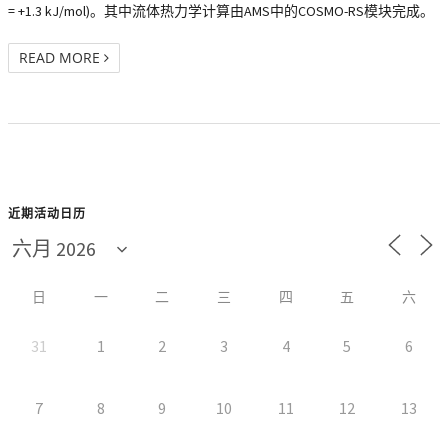
= +1.3 kJ/mol)。其中流体热力学计算由AMS中的COSMO-RS模块完成。
READ MORE
近期活动日历
日
一
二
三
四
五
六
31
1
2
3
4
5
6
7
8
9
10
11
12
13