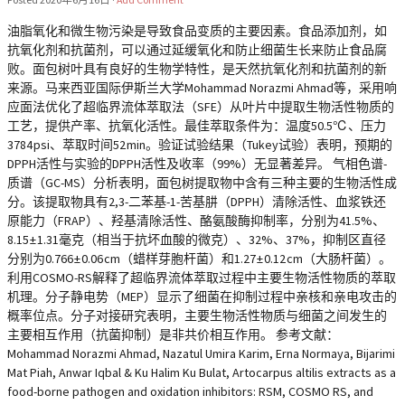
油脂氧化和微生物污染是导致食品变质的主要因素。食品添加剂，如
抗氧化剂和抗菌剂，可以通过延缓氧化和防止细菌生长来防止食品腐
败。面包树叶具有良好的生物学特性，是天然抗氧化剂和抗菌剂的新
来源。马来西亚国际伊斯兰大学Mohammad Norazmi Ahmad等，采用响
应面法优化了超临界流体萃取法（SFE）从叶片中提取生物活性物质的
工艺，提供产率、抗氧化活性。最佳萃取条件为：温度50.5℃、压力
3784 psi、萃取时间52 min。验证试验结果（Tukey试验）表明，预期的
DPPH活性与实验的DPPH活性及收率（99%）无显著差异。 气相色谱-
质谱（GC-MS）分析表明，面包树提取物中含有三种主要的生物活性成
分。该提取物具有2,3-二苯基-1-苦基肼（DPPH）清除活性、血浆铁还
原能力（FRAP）、羟基清除活性、酪氨酸酶抑制率，分别为41.5%、
8.15 ± 1.31毫克（相当于抗坏血酸的微克）、32%、37%，抑制区直径
分别为0.766 ± 0.06 cm（蜡样芽胞杆菌）和1.27 ± 0.12 cm（大肠杆菌）。
利用COSMO-RS解释了超临界流体萃取过程中主要生物活性物质的萃取
机理。分子静电势（MEP）显示了细菌在抑制过程中亲核和亲电攻击的
概率位点。分子对接研究表明，主要生物活性物质与细菌之间发生的
主要相互作用（抗菌抑制）是非共价相互作用。 参考文献：
Mohammad Norazmi Ahmad, Nazatul Umira Karim, Erna Normaya, Bijarimi
Mat Piah, Anwar Iqbal & Ku Halim Ku Bulat, Artocarpus altilis extracts as a
food-borne pathogen and oxidation inhibitors: RSM, COSMO RS, and