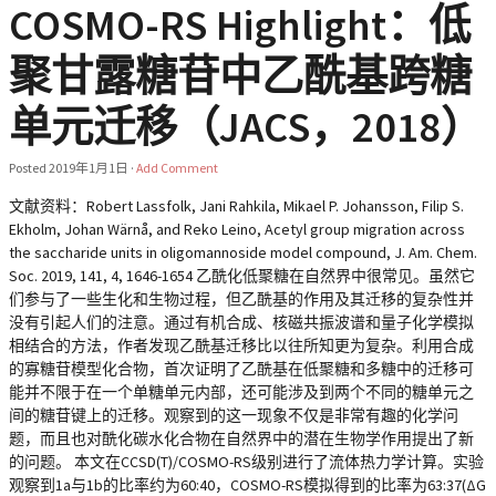
COSMO-RS Highlight：低
聚甘露糖苷中乙酰基跨糖
单元迁移（JACS，2018）
Posted
2019年1月1日
·
Add Comment
文献资料：Robert Lassfolk, Jani Rahkila, Mikael P. Johansson, Filip S.
Ekholm, Johan Wärnå, and Reko Leino, Acetyl group migration across
the saccharide units in oligomannoside model compound, J. Am. Chem.
Soc. 2019, 141, 4, 1646-1654 乙酰化低聚糖在自然界中很常见。虽然它
们参与了一些生化和生物过程，但乙酰基的作用及其迁移的复杂性并
没有引起人们的注意。通过有机合成、核磁共振波谱和量子化学模拟
相结合的方法，作者发现乙酰基迁移比以往所知更为复杂。利用合成
的寡糖苷模型化合物，首次证明了乙酰基在低聚糖和多糖中的迁移可
能并不限于在一个单糖单元内部，还可能涉及到两个不同的糖单元之
间的糖苷键上的迁移。观察到的这一现象不仅是非常有趣的化学问
题，而且也对酰化碳水化合物在自然界中的潜在生物学作用提出了新
的问题。 本文在CCSD(T)/COSMO-RS级别进行了流体热力学计算。实验
观察到1a与1b的比率约为60:40，COSMO-RS模拟得到的比率为63:37(ΔG