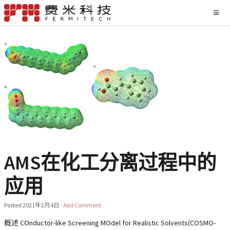
AMS在化工分离过程中的
应用
Posted
2021年2月4日
·
Add Comment
概述 COnductor-like Screening MOdel for Realistic Solvents(COSMO-