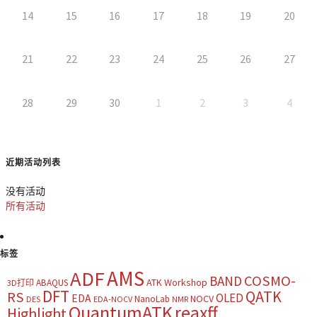
14
15
16
17
18
19
20
21
22
23
24
25
26
27
28
29
30
1
2
3
4
近期活动列表
没有活动
所有活动
标签
AMS
ADF
COSMO-
BAND
ATK Workshop
ABAQUS
3D打印
DFT
QATK
RS
OLED
EDA
NOCV
NanoLab
DES
EDA-NOCV
NMR
QuantumATK
reaxff
Highlight