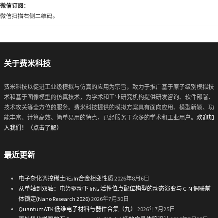
微信订阅：
微信扫描右侧二维码。
关于费米科技
费米科技以促进工业级模拟与仿真的应用为宗旨，致力于推广基于原子级别模拟技
术和基于图像模型的仿真技术，为学术和工业研究机构提供研发咨询、软件部署、
技术攻关等全方位的服务。费米科技提供的模拟方案具有面向应用、模型新颖、功
能丰富、计算高效、简单易用的特点，已经服务于众多的学术和工业用户。
欢迎加
入我们！（点击了解）
最近更新
电子杂化调控稀土RE₂In合金相变性质
2026年8月6日
从单轴到双轴：电势驱动下 IrN₄ 活性位点配位构型的动态演变与 C-N 偶联前
体锁定(Nano Research 2026)
2026年7月30日
QuantumATK 低维电子材料与器件合集（九）
2026年7月25日