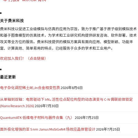
关于费米科技
费米科技以促进工业级模拟与仿真的应用为宗旨，致力于推广基于原子级别模拟技术
和基于图像模型的仿真技术，为学术和工业研究机构提供研发咨询、软件部署、技术
攻关等全方位的服务。费米科技提供的模拟方案具有面向应用、模型新颖、功能丰
富、计算高效、简单易用的特点，已经服务于众多的学术和工业用户。
欢迎加入我们！（点击链接）
最近更新
电子杂化调控稀土RE₂In合金相变性质
2026年8月6日
从单轴到双轴：电势驱动下 IrN₄ 活性位点配位构型的动态演变与 C-N 偶联前体锁定
(Nano Research 2026)
2026年7月30日
QuantumATK 低维电子材料与器件合集（九）
2026年7月25日
面外极化增强的亚 5 nm Janus MoSiGeN4 场效应晶体管设计
2026年7月25日