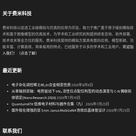
关于费米科技
费米科技以促进工业级模拟与仿真的应用为宗旨，致力于推广基于原子级别模拟技
术和基于图像模型的仿真技术，为学术和工业研究机构提供研发咨询、软件部署、
技术攻关等全方位的服务。费米科技提供的模拟方案具有面向应用、模型新颖、功
能丰富、计算高效、简单易用的特点，已经服务于众多的学术和工业用户。
欢迎加
入我们！（点击了解）
最近更新
电子杂化调控稀土RE₂In合金相变性质
2026年8月6日
从单轴到双轴：电势驱动下 IrN₄ 活性位点配位构型的动态演变与 C-N 偶联前
体锁定(Nano Research 2026)
2026年7月30日
QuantumATK 低维电子材料与器件合集（九）
2026年7月25日
面外极化增强的亚 5 nm Janus MoSiGeN4 场效应晶体管设计
2026年7月25日
联系我们