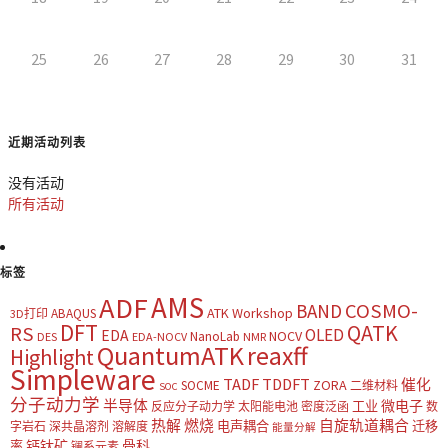
25
26
27
28
29
30
31
近期活动列表
没有活动
所有活动
标签
AMS
ADF
COSMO-
BAND
ATK Workshop
ABAQUS
3D打印
DFT
QATK
RS
OLED
EDA
NOCV
NanoLab
DES
EDA-NOCV
NMR
QuantumATK
reaxff
Highlight
Simpleware
TADF
TDDFT
催化
ZORA
SOCME
二维材料
SOC
分子动力学
半导体
微电子
工业
反应分子动力学
太阳能电池
密度泛函
数
热解
燃烧
自旋轨道耦合
电声耦合
迁移
字岩石
深共晶溶剂
溶解度
能量分解
钙钛矿
骨科
率
镧系元素