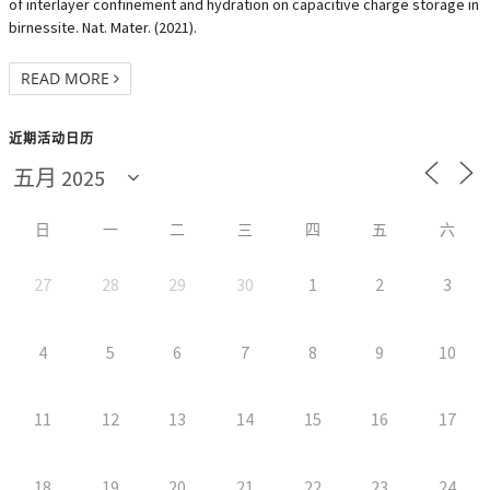
of interlayer confinement and hydration on capacitive charge storage in
birnessite. Nat. Mater. (2021).
READ MORE
近期活动日历
日
一
二
三
四
五
六
27
28
29
30
1
2
3
4
5
6
7
8
9
10
11
12
13
14
15
16
17
18
19
20
21
22
23
24