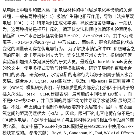
从电解质中吸附和嵌入离子到电极材料的中间层是电化学储能的关键
过程，一般有两种机制：1）吸附产生静电相互作用，导致非法拉第双
电层（EDL）；2）特定吸附生成化学键，导致法拉第赝电容。一般认
为，这两种机制是相互排斥的。循环伏安法和恒电流循环实验表明水
钠锰矿（一种水合层状锰氧化物 δ-MnO2； AxMnO2·yH2O，其中A为碱
离子，~0.1<x<0.7和0.3<y<2）中形成EDL，而结构、键合和锰氧化状态
变化的测量表明存在伪电容行为。 为了解决水钠锰矿中EDL和赝电容之
间的区别，北卡罗来纳州立大学、宾夕法尼亚州立大学、橡树岭国家
实验室和加州大学河滨分校的研究人员，最近在Nature Materials发表
的论文中，使用多模式实验与计算模拟结合，研究了层间约束和水合
作用的影响。 研究表明，水钠锰矿的电容行为起源于阳离子插入水合
夹层。结合XRD、EQCM、AFM膨胀计，以及DFT和ReaxFF巨正则蒙特卡
罗（GCMC）模拟研究表明，结构和质量的大部分变化归因于阳离子的
插入/脱插。ReaxFF GCMC模拟表明，最可能的中间物是H2O和K+，而
不是H3O+或SO42-，并且层间的局部不均匀性导致了水钠锰矿层的灵活
性。不过，考虑到由于限制作用导致溶剂化壳层较小，层间K+和表面
氧之间的距离仍然很大（~3Å）。因此，限制下的电容电荷存储不是纯
EDL或伪电容，而是基于插层离子与主体材料之间的相互作用距离的连
续介质。 本文中基于ReaxFF的GCMC模拟是在AMS2019.3中使用ReaxFF
模块完成的。 参考文献： Boyd, S., Ganeshan, K., Tsai, WY. et al. Effects