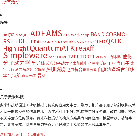
所有活动
标签
AMS
ADF
COSMO-
BAND
ATK Workshop
ABAQUS
3D打印
DFT
QATK
RS
OLED
EDA
NOCV
NanoLab
DES
EDA-NOCV
NMR
QuantumATK
reaxff
Highlight
Simpleware
TADF
TDDFT
催化
ZORA
SOCME
二维材料
SOC
分子动力学
半导体
微电子
工业
反应分子动力学
太阳能电池
密度泛函
数
热解
燃烧
自旋轨道耦合
电声耦合
迁移
字岩石
深共晶溶剂
溶解度
能量分解
钙钛矿
骨科
率
镧系元素
关于费米科技
费米科技以促进工业级模拟与仿真的应用为宗旨，致力于推广基于原子级别模拟技术
和基于图像模型的仿真技术，为学术和工业研究机构提供研发咨询、软件部署、技术
攻关等全方位的服务。费米科技提供的模拟方案具有面向应用、模型新颖、功能丰
富、计算高效、简单易用的特点，已经服务于众多的学术和工业用户。
欢迎加入我们！（点击链接）