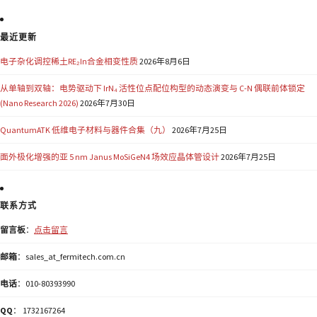
最近更新
电子杂化调控稀土RE₂In合金相变性质
2026年8月6日
从单轴到双轴：电势驱动下 IrN₄ 活性位点配位构型的动态演变与 C-N 偶联前体锁定
(Nano Research 2026)
2026年7月30日
QuantumATK 低维电子材料与器件合集（九）
2026年7月25日
面外极化增强的亚 5 nm Janus MoSiGeN4 场效应晶体管设计
2026年7月25日
联系方式
留言板
：
点击留言
邮箱
：sales_at_fermitech.com.cn
电话
：010-80393990
QQ
： 1732167264