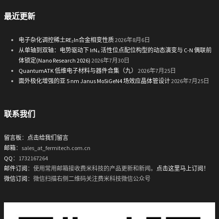
最近更新
电子杂化调控稀土RE₂In合金相变性质
2026年8月6日
从单轴到双轴：电势驱动下 IrN₄ 活性位点配位构型的动态演变与 C-N 偶联前
体锁定(Nano Research 2026)
2026年7月30日
QuantumATK 低维电子材料与器件合集（九）
2026年7月25日
面外极化增强的亚 5 nm Janus MoSiGeN4 场效应晶体管设计
2026年7月25日
联系我们
留言板
：
点击给我们留言
邮箱
：sales_at_fermitech.com.cn
QQ
：1732167264
邮件订阅
：使用常用邮箱接收费米科技的产品更新和新闻。
点击这里马上订阅！
微信订阅
：微信扫描右侧二维码关注费米科技微信公众号