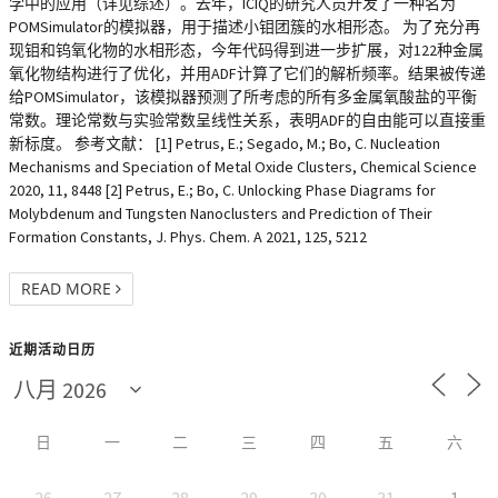
学中的应用（详见综述）。去年，ICIQ的研究人员开发了一种名为
POMSimulator的模拟器，用于描述小钼团簇的水相形态。 为了充分再
现钼和钨氧化物的水相形态，今年代码得到进一步扩展，对122种金属
氧化物结构进行了优化，并用ADF计算了它们的解析频率。结果被传递
给POMSimulator，该模拟器预测了所考虑的所有多金属氧酸盐的平衡
常数。理论常数与实验常数呈线性关系，表明ADF的自由能可以直接重
新标度。 参考文献： [1] Petrus, E.; Segado, M.; Bo, C. Nucleation
Mechanisms and Speciation of Metal Oxide Clusters, Chemical Science
2020, 11, 8448 [2] Petrus, E.; Bo, C. Unlocking Phase Diagrams for
Molybdenum and Tungsten Nanoclusters and Prediction of Their
Formation Constants, J. Phys. Chem. A 2021, 125, 5212
READ MORE
近期活动日历
日
一
二
三
四
五
六
26
27
28
29
30
31
1