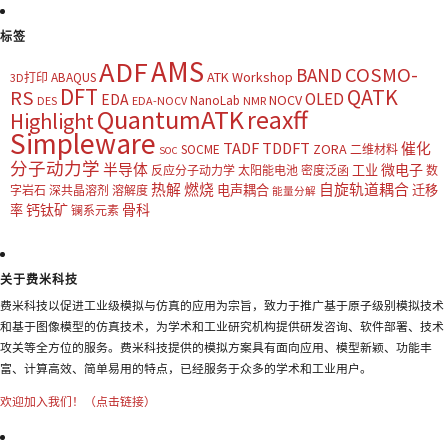
标签
AMS
ADF
COSMO-
BAND
ATK Workshop
ABAQUS
3D打印
DFT
QATK
RS
OLED
EDA
NOCV
NanoLab
DES
EDA-NOCV
NMR
QuantumATK
reaxff
Highlight
Simpleware
TADF
TDDFT
催化
ZORA
SOCME
二维材料
SOC
分子动力学
半导体
微电子
工业
反应分子动力学
太阳能电池
密度泛函
数
热解
燃烧
自旋轨道耦合
电声耦合
迁移
字岩石
深共晶溶剂
溶解度
能量分解
钙钛矿
骨科
率
镧系元素
关于费米科技
费米科技以促进工业级模拟与仿真的应用为宗旨，致力于推广基于原子级别模拟技术
和基于图像模型的仿真技术，为学术和工业研究机构提供研发咨询、软件部署、技术
攻关等全方位的服务。费米科技提供的模拟方案具有面向应用、模型新颖、功能丰
富、计算高效、简单易用的特点，已经服务于众多的学术和工业用户。
欢迎加入我们！（点击链接）