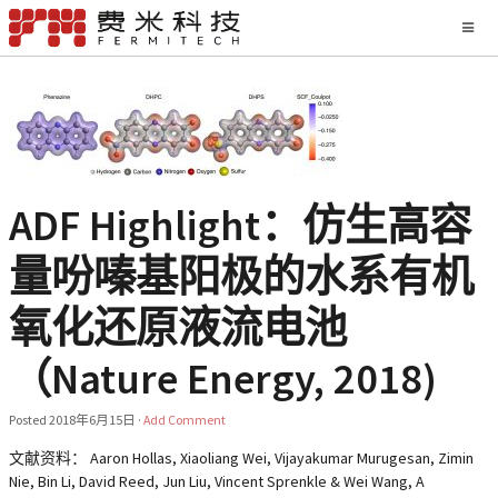
ADF Highlight：仿生高容
量吩嗪基阳极的水系有机
氧化还原液流电池
（Nature Energy, 2018)
Posted
2018年6月15日
·
Add Comment
文献资料： Aaron Hollas, Xiaoliang Wei, Vijayakumar Murugesan, Zimin
Nie, Bin Li, David Reed, Jun Liu, Vincent Sprenkle & Wei Wang, A