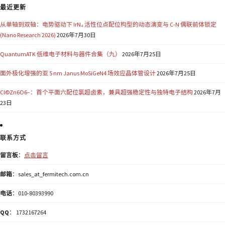
最近更新
从单轴到双轴：电势驱动下 IrN₄ 活性位点配位构型的动态演变与 C-N 偶联前体锁定
(Nano Research 2026)
2026年7月30日
QuantumATK 低维电子材料与器件合集（九）
2026年7月25日
面外极化增强的亚 5 nm Janus MoSiGeN4 场效应晶体管设计
2026年7月25日
Cl©Zn6O6−：首个平面六配位氯超卤素，兼具超强稳定性与独特电子结构
2026年7月
23日
联系方式
留言板
：
点击留言
邮箱
：sales_at_fermitech.com.cn
电话
：010-80393990
QQ
： 1732167264