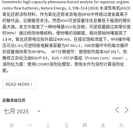
biomimetic high-capacity phenazine-based anolyte for aqueous organic
redox flow batteries, Nature Energy, 3, 508–514 (2018) 水溶性有机(ASO)
氧化还原活性材料，作为氧化还原液流电池(RFB)中传统过渡金属离子
的替代品，近期备受关注。然而ASO可逆容量往往显著低于报道的理论
最大值。本文中报道了一种吩嗪基ASO化合物，可逆容量超过其理论值
的90%！通过修改吩嗪结构，使吩嗪的溶解度，相对原始吩嗪提高了
1.8 M，氧化还原电位抬升超过400 mV。在接近饱和浓度下，RFB操作电
压可达1.4 V,可逆阳极电解液容量为67 Ah L-1，500次循环中的每次循环
的容量保持率为99.98%。 DFT计算细节：使用软件版本ADF2017，色
散修正杂化泛函B3LYP-D3，AUG > ATZ2P基组（Frozen Core：none）。
溶剂化方面：使用COSMO溶剂化模型，使用水作为溶剂计算溶剂化
能。
READ MORE
近期活动日历
日
一
二
三
四
五
六