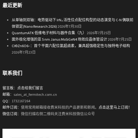
最近更新
从单轴到双轴：电势驱动下 IrN₄ 活性位点配位构型的动态演变与 C-N 偶联前
体锁定(Nano Research 2026)
2026年7月30日
QuantumATK 低维电子材料与器件合集（九）
2026年7月25日
面外极化增强的亚 5 nm Janus MoSiGeN4 场效应晶体管设计
2026年7月25日
Cl©Zn6O6−：首个平面六配位氯超卤素，兼具超强稳定性与独特电子结构
2026年7月23日
联系我们
留言板
：
点击给我们留言
邮箱
：sales_at_fermitech.com.cn
QQ
：1732167264
邮件订阅
：使用常用邮箱接收费米科技的产品更新和新闻。
点击这里马上订阅！
微信订阅
：微信扫描右侧二维码关注费米科技微信公众号