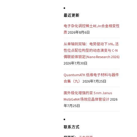
最近更新
电子杂化调控稀土RE₂In合金相变性
质
2026年8月6日
从单轴到双轴：电势驱动下 IrN₄ 活
性位点配位构型的动态演变与 C-N
偶联前体锁定(Nano Research 2026)
2026年7月30日
QuantumATK 低维电子材料与器件
合集（九）
2026年7月25日
面外极化增强的亚 5 nm Janus
MoSiGeN4 场效应晶体管设计
2026
年7月25日
联系方式