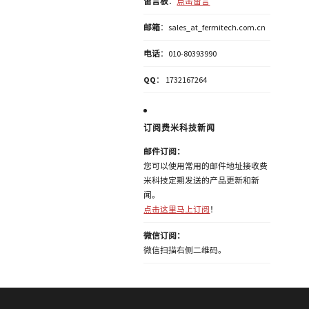
留言板
：
点击留言
邮箱
：sales_at_fermitech.com.cn
电话
：010-80393990
QQ
： 1732167264
订阅费米科技新闻
邮件订阅：
您可以使用常用的邮件地址接收费
米科技定期发送的产品更新和新
闻。
点击这里马上订阅
！
微信订阅：
微信扫描右侧二维码。