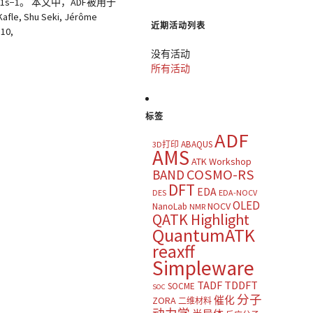
2V−1s−1。 本文中，ADF被用于
, Shu Seki, Jérôme
近期活动列表
 10,
没有活动
所有活动
标签
ADF
ABAQUS
3D打印
AMS
ATK Workshop
COSMO-RS
BAND
DFT
EDA
DES
EDA-NOCV
OLED
NOCV
NanoLab
NMR
QATK Highlight
QuantumATK
reaxff
Simpleware
TADF
TDDFT
SOCME
SOC
分子
催化
ZORA
二维材料