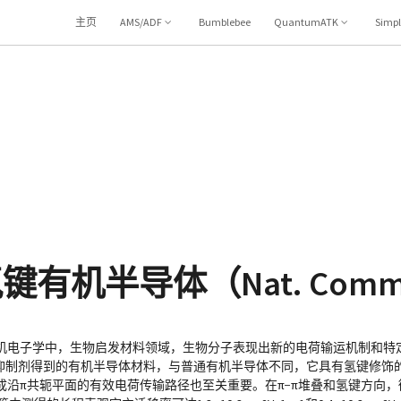
主页
AMS/ADF
Bumblebee
QuantumATK
Simp
有机半导体（Nat. Comm.
机电子学中，生物启发材料领域，生物分子表现出新的电荷输运机制和特
异构酶抑制剂得到的有机半导体材料，与普通有机半导体不同，它具有氢键修饰
沿π共轭平面的有效电荷传输路径也至关重要。在π−π堆叠和氢键方向