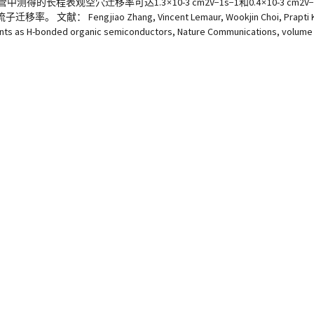
中测得的长程表观空穴迁移率可达1.3 × 10-3 cm2V−1s−1和0.4 × 10-3 cm
Fengjiao Zhang, Vincent Lemaur, Wookjin Choi, Prapti Kafle
gents as H-bonded organic semiconductors, Nature Communications, volume