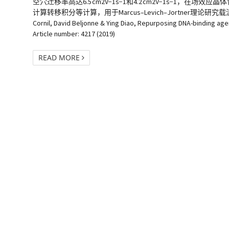
空穴迁移率高达6.5 cm2V−1s−1和4.2 cm2V−1s−1，在场效应晶体管
计算转移积分等计算，用于Marcus–Levich–Jortner理论研究载流子迁移率。 文献： 
Cornil, David Beljonne & Ying Diao, Repurposing DNA-binding a
Article number: 4217 (2019)
READ MORE