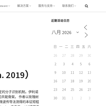
leware
解决方案
服务与支持
联系我们
近期活动日历
日
一
二
三
四
五
六
26
27
28
29
30
31
2
3
4
5
6
7
 2019）
9
10
11
12
13
14
16
17
18
19
20
21
23
24
25
26
27
28
定的分子识别机制。伊利诺
的共轭骨架。 作者以玫瑰树
30
31
1
2
3
4
，微波传导法测得的本征短程