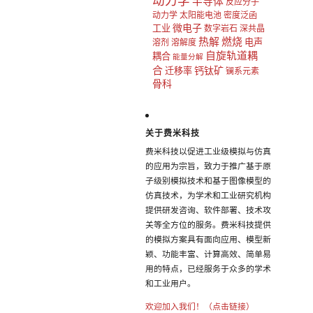
动力学
半导体
反应分子
动力学
太阳能电池
密度泛函
微电子
工业
数字岩石
深共晶
热解
燃烧
电声
溶剂
溶解度
自旋轨道耦
耦合
能量分解
合
钙钛矿
迁移率
镧系元素
骨科
关于费米科技
费米科技以促进工业级模拟与仿真
的应用为宗旨，致力于推广基于原
子级别模拟技术和基于图像模型的
仿真技术，为学术和工业研究机构
提供研发咨询、软件部署、技术攻
关等全方位的服务。费米科技提供
的模拟方案具有面向应用、模型新
颖、功能丰富、计算高效、简单易
用的特点，已经服务于众多的学术
和工业用户。
欢迎加入我们！（点击链接）