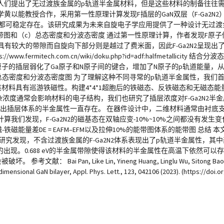
人们提出了无过渡族金属的p轨道半金属材料，但是这些材料的制备往往
以能教授合作，采用第一性原理计算发现F插层的GaN双层（F-Ga2N
0%时都可稳定存在。该研究成果为未来自旋电子学应用提供了一种设计无过
到的能带图和（c）总态密度和分波态密度 通过第一性原理计算，作者发现F原
具有较大的带隙而自旋向下部分则是越过了费米面，因此F-Ga2N2呈现
ermitech.com.cn/wiki/doku.php?id=adf:halfmetallicit
子的插层弱化了Ga原子和N原子间的键合，增加了N原子的p轨道能量，从
和总态密度和分波态密度图 为了理解这种不同寻常的p轨道半金属性，我们首先
，表明该材料具有巡游铁磁性。构建4*4*1超胞后的铁磁态、反铁磁态和无磁
/掺杂浓度通常会影响材料的电子结构，我们也研究了插层浓度对F-Ga2N2
3可以看出插层体系的半金属性一直存在。 在器件设计中，二维材料通常由衬
们发现，F-Ga2N2的磁基态在双轴应变-10%~10%之间都没有发生变
能量差DE = EAFM–EFM以及拉伸10%的能带图体系的能带图 总结 本文
研究发现，不含过渡族金属的F-Ga2N2体系表现出了p轨道半金属性，其
的出现。0.688 eV的半金属带隙使得该材料的半金属性在高温下依然可
an, Like Lin, Yineng Huang, Linglu Wu, Sitong Bao, Haim
-dimensional GaN bilayer, Appl. Phys. Lett., 123, 042106 (2023). (https://d