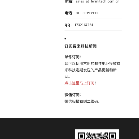
邮箱
：sales_at_fermitech.com.cn
电话
：010-80393990
QQ
： 1732167264
订阅费米科技新闻
邮件订阅：
您可以使用常用的邮件地址接收费
米科技定期发送的产品更新和新
闻。
点击这里马上订阅
！
微信订阅：
微信扫描右侧二维码。