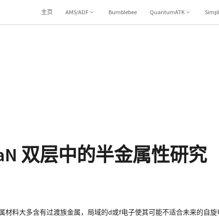
主页
AMS/ADF
Bumblebee
QuantumATK
Simp
N 双层中的半金属性研究（A
属材料大多含有过渡族金属，局域的d或f电子使其可能不适合未来的自