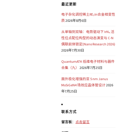
最近更新
电子杂化调控稀土RE₂In合金相变性
质
2026年8月6日
从单轴到双轴：电势驱动下 IrN₄ 活
性位点配位构型的动态演变与 C-N
偶联前体锁定(Nano Research 2026)
2026年7月30日
QuantumATK 低维电子材料与器件
合集（九）
2026年7月25日
面外极化增强的亚 5 nm Janus
MoSiGeN4 场效应晶体管设计
2026
年7月25日
联系方式
留言板
：
点击留言