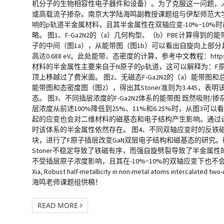
机分子的生物相容性电子器件和设备）。为了克服这一问题，
或高载流子掺杂。南京大学陆海鸣副教授课题组与伊犁师范大学黄
响的p轨道半金属材料，且其半金属性在双轴应变-10%~1
略。 图1、F-Ga2N2的（a）几何构型、（b）PBE计算得
子的中间（图1a），从能带图（图1b）可以看出自旋向上部分
高达0.688 eV。此处能带、态密度的计算，参考中文教程：https://www.f
材料的半金属性主要来自于N原子的p轨道，这可以解释为：F原
顶上移越过了费米面。 图2、无磁态F-Ga2N2的（a）能带图
能带图和态密度图（图2），得出其Stoner准则为3.445
态。 图3、不同插层浓度的F-Ga2N2体系的能带图 既然吸附
层浓度从前述100%降低到25%、11%和6.25%时，从图
起的应变也会对二维材料的磁基态和电子结构产生影响。通过计算我
时该体系的半金属性依然存在。 图4、不同双轴应变时的反铁磁-铁磁
块，进行了F原子插层改变GaN双层电子结构和磁基态的研究。
Stoner不稳定导致了铁磁有序，而强自旋劈裂导致了半金属性
不受插层原子浓度影响，且其在-10%~10%的双轴应变下也不会被破坏。 参考文献： Bai P
Xia, Robust half-metallicity in non-metal atoms intercalated two
海鸣老师课题组供稿！
READ MORE