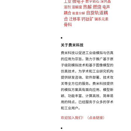
微电子
工业
数字岩石
深共晶
热解
燃烧
电声
溶剂
溶解度
自旋轨道耦
耦合
能量分解
合
钙钛矿
迁移率
镧系元素
骨科
关于费米科技
费米科技以促进工业级模拟与仿真
的应用为宗旨，致力于推广基于原
子级别模拟技术和基于图像模型的
仿真技术，为学术和工业研究机构
提供研发咨询、软件部署、技术攻
关等全方位的服务。费米科技提供
的模拟方案具有面向应用、模型新
颖、功能丰富、计算高效、简单易
用的特点，已经服务于众多的学术
和工业用户。
欢迎加入我们！（点击链接）