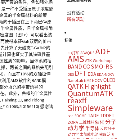
近期活动列表
需要严苛的条件，例如强外场
2）是一种不受插层原子浓度影
没有活动
渡金属的半金属材料的新策
所有活动
子倾向于插层在上下两层Ga原
出了半金属性质，且半金属带隙
y 结合分波态密度图（图1c）可以看出该
标签
而使得本征GaN双层的价带
计算了无磁态F-Ga2N2的
ADF
ABAQUS
3D打印
态能量计算也证实了其铁磁性基
AMS
ATK Workshop
半金属性质的影响。当体系的插
COSMO-RS
BAND
底支撑，两者之间的晶格失配引
DFT
化，而且在10%的双轴拉伸
EDA
DES
EDA-NOCV
OLED
利用AMS软件的BAND模
NOCV
NanoLab
NMR
QATK Highlight
中部分填充的平带诱导的
QuantumATK
以存在。此外，鲁棒的半金属性
reaxff
ing Lu, and Yidong
Simpleware
oi.org/10.1063/5.0156210) 感谢陆
TADF
TDDFT
SOCME
SOC
分子
催化
ZORA
二维材料
动力学
半导体
反应分子
动力学
太阳能电池
密度泛函