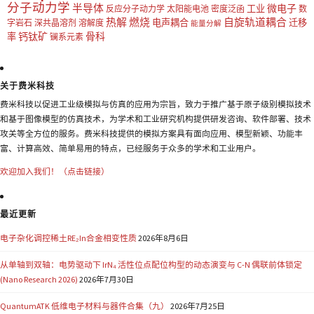
分子动力学
半导体
微电子
工业
反应分子动力学
太阳能电池
密度泛函
数
热解
燃烧
自旋轨道耦合
电声耦合
迁移
字岩石
深共晶溶剂
溶解度
能量分解
钙钛矿
骨科
率
镧系元素
关于费米科技
费米科技以促进工业级模拟与仿真的应用为宗旨，致力于推广基于原子级别模拟技术
和基于图像模型的仿真技术，为学术和工业研究机构提供研发咨询、软件部署、技术
攻关等全方位的服务。费米科技提供的模拟方案具有面向应用、模型新颖、功能丰
富、计算高效、简单易用的特点，已经服务于众多的学术和工业用户。
欢迎加入我们！（点击链接）
最近更新
电子杂化调控稀土RE₂In合金相变性质
2026年8月6日
从单轴到双轴：电势驱动下 IrN₄ 活性位点配位构型的动态演变与 C-N 偶联前体锁定
(Nano Research 2026)
2026年7月30日
QuantumATK 低维电子材料与器件合集（九）
2026年7月25日