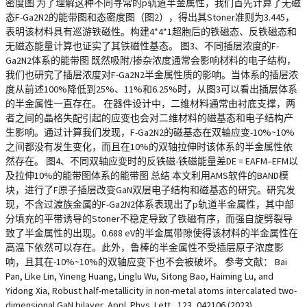
密度图 为了理解这种不同寻常的p轨道半金属性，我们首先计算了无磁
态F-Ga2N2的能带图和态密度图（图2），得出其Stoner准则为3.445，
表明该材料具有巡游铁磁性。构建4*4*1超胞后的铁磁态、反铁磁态和
无磁态能量计算也证实了其铁磁性基态。 图3、不同插层浓度的F-
Ga2N2体系的能带图 既然吸附/掺杂浓度通常会影响材料的电子结构，
我们也研究了插层浓度对F-Ga2N2半金属性质的影响。当体系的插层浓
度从前述100%降低到25%、11%和6.25%时，从图3可以看出插层体系
的半金属性一直存在。 在器件设计中，二维材料通常由衬底支撑，两
者之间的晶格失配引起的应变也会对二维材料的磁基态和电子结构产
生影响。通过计算我们发现，F-Ga2N2的磁基态在双轴应变-10%~10%
之间都没有发生变化，而且在10%的双轴拉伸时该体系的半金属性依
然存在。 图4、不同双轴应变时的反铁磁-铁磁能量差DE = EAFM–EFM以
及拉伸10%的能带图体系的能带图 总结 本文利用AMS软件的BAND模
块，进行了F原子插层改变GaN双层电子结构和磁基态的研究。研究发
现，不含过渡族金属的F-Ga2N2体系表现出了p轨道半金属性，其中部
分填充的平带诱导的Stoner不稳定导致了铁磁有序，而强自旋劈裂导
致了半金属性的出现。0.688 eV的半金属带隙使得该材料的半金属性在
高温下依然可以存在。此外，鲁棒的半金属性不受插层原子浓度影
响，且其在-10%~10%的双轴应变下也不会被破坏。 参考文献： Bai
Pan, Like Lin, Yineng Huang, Linglu Wu, Sitong Bao, Haiming Lu, and
Yidong Xia, Robust half-metallicity in non-metal atoms intercalated two-
dimensional GaN bilayer, Appl. Phys. Lett., 123, 042106 (2023).