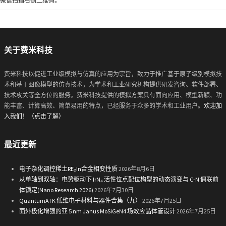
微信扫描右侧二维码。
关于费米科技
费米科技以促进工业级模拟与仿真的应用为宗旨，致力于推广基于原子级别模拟技
术和基于图像模型的仿真技术，为学术和工业研究机构提供研发咨询、软件部署、
技术攻关等全方位的服务。费米科技提供的模拟方案具有面向应用、模型新颖、功
能丰富、计算高效、简单易用的特点，已经服务于众多的学术和工业用户。
欢迎加
入我们！（点击了解）
最近更新
电子杂化调控稀土RE₂In合金相变性质
2026年8月6日
从单轴到双轴：电势驱动下 IrN₄ 活性位点配位构型的动态演变与 C-N 偶联前
体锁定(Nano Research 2026)
2026年7月30日
QuantumATK 低维电子材料与器件合集（九）
2026年7月25日
面外极化增强的亚 5 nm Janus MoSiGeN4 场效应晶体管设计
2026年7月25日