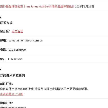
面外极化增强的亚 5 nm Janus MoSiGeN4 场效应晶体管设计
2026年7月25日
联系方式
留言板
：
点击留言
邮箱
：sales_at_fermitech.com.cn
电话
：010-80393990
QQ
： 1732167264
订阅费米科技新闻
邮件订阅：
您可以使用常用的邮件地址接收费米科技定期发送的产品更新和新闻。
点击这里马上订阅
！
微信订阅：