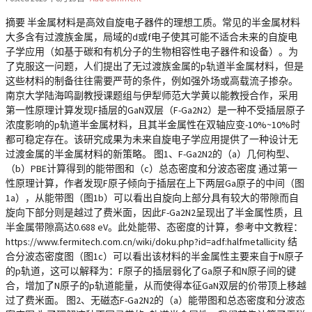
摘要 半金属材料是高效自旋电子器件的理想工质。常见的半金属材料
大多含有过渡族金属，局域的d或f电子使其可能不适合未来的自旋电
子学应用（如基于碳和有机分子的生物相容性电子器件和设备）。为
了克服这一问题，人们提出了无过渡族金属的p轨道半金属材料，但是
这些材料的制备往往需要严苛的条件，例如强外场或高载流子掺杂。
南京大学陆海鸣副教授课题组与伊犁师范大学黄以能教授合作，采用
第一性原理计算发现F插层的GaN双层（F-Ga2N2）是一种不受插层原子
浓度影响的p轨道半金属材料，且其半金属性在双轴应变-10%~10%时
都可稳定存在。该研究成果为未来自旋电子学应用提供了一种设计无
过渡金属的半金属材料的新策略。 图1、F-Ga2N2的（a）几何构型、
（b）PBE计算得到的能带图和（c）总态密度和分波态密度 通过第一
性原理计算，作者发现F原子倾向于插层在上下两层Ga原子的中间（图
1a），从能带图（图1b）可以看出自旋向上部分具有较大的带隙而自
旋向下部分则是越过了费米面，因此F-Ga2N2呈现出了半金属性质，且
半金属带隙高达0.688 eV。此处能带、态密度的计算，参考中文教程：
https://www.fermitech.com.cn/wiki/doku.php?id=adf:halfmetallicity 结
合分波态密度图（图1c）可以看出该材料的半金属性主要来自于N原子
的p轨道，这可以解释为：F原子的插层弱化了Ga原子和N原子间的键
合，增加了N原子的p轨道能量，从而使得本征GaN双层的价带顶上移越
过了费米面。 图2、无磁态F-Ga2N2的（a）能带图和总态密度和分波态