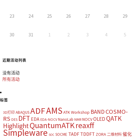
23
24
25
26
27
28
29
30
31
1
2
3
4
5
近期活动列表
没有活动
所有活动
标签
AMS
ADF
COSMO-
BAND
ATK Workshop
ABAQUS
3D打印
DFT
QATK
RS
OLED
EDA
NOCV
NanoLab
DES
EDA-NOCV
NMR
QuantumATK
reaxff
Highlight
Simpleware
TADF
TDDFT
催化
ZORA
SOCME
二维材料
SOC