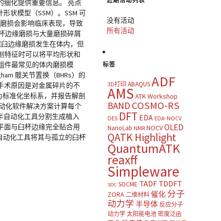
近期活动列表
细化提供重要信息。 亮点
形状模型（SSM）。SSM 可
没有活动
械磨损会影响临床表现，导致
所有活动
杯边缘磨损与大量磨损碎屑
髋臼边缘磨损发生在体内，但
剖特征时可以将平均形状和
髋臼组件最常见的体内磨损模
标签
gham 髋关节置换（BHRs）的
ADF
ABAQUS
3D打印
，手术原因是对金属碎片的不
AMS
作为标准化坐标系，并报告解剖
ATK Workshop
COSMO-RS
BAND
自动化软件解决方案计算每个
DFT
，使用半自动化工具分割生成植入
EDA
DES
EDA-NOCV
OLED
平面与臼杯边缘完全贴合用
NOCV
NanoLab
NMR
QATK Highlight
用半自动化工具将其与孤立的臼杯
QuantumATK
reaxff
Simpleware
TADF
TDDFT
SOCME
SOC
分子
催化
ZORA
二维材料
动力学
半导体
反应分子
动力学
太阳能电池
密度泛函