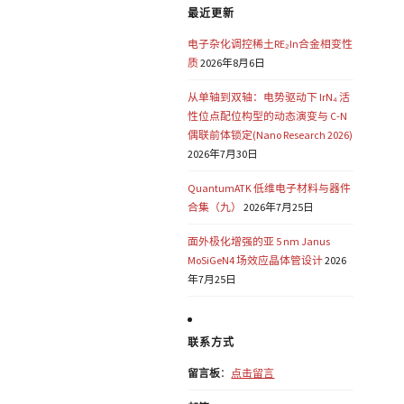
最近更新
电子杂化调控稀土RE₂In合金相变性
质
2026年8月6日
从单轴到双轴：电势驱动下 IrN₄ 活
性位点配位构型的动态演变与 C-N
偶联前体锁定(Nano Research 2026)
2026年7月30日
QuantumATK 低维电子材料与器件
合集（九）
2026年7月25日
面外极化增强的亚 5 nm Janus
MoSiGeN4 场效应晶体管设计
2026
年7月25日
联系方式
留言板
：
点击留言