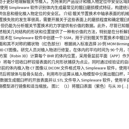
助于更好地理解髋关节植入，为将来的产品设计和植入物定位中安全区域的
 Simpleware 软件识别体内生成最常见的髋臼磨损模式特征，构建统计
信息和细化植入物定位的安全区。 介绍 髋关节置换术中轴承表面的机
节置换失败的发生率很高，需要开展关于这些表面上的磨损程度和确定髋臼
入，但仍能为分析髋关节置换术的力学提供有价值的数据。此外，尽管已知
描述相关几何结构的形状和位置提供了一种有价值的方法，特别是在分析解
术在 Simpleware 软件中创建一个 SSM，用于识别髋关节置换术中
面和其不对称的鳍状物（红色部分） 根据纳入标准选择 20 例 MOM Birmin
D CT图像。研究人员对植入物进行修复，在体内的平均时间为 90 个月
（Robin 3D）计算每个 BHR 的体内位置，采用骨盆前平面（APP）
M）将每个回收臼杯铰接表面的几何形状捕获为点云，同时通过经验证的
前的体内植入物 CT 图像以 DICOM 文件格式导入 Simpleware 软件
然后将球体与股骨头贴合，利用布尔运算从植入物模型中分离出髋臼杯，
生成髋臼杯的开放表面并以 STL 文件导入 Simpleware 软件，使
进行镜像和适当缩放。 图2：（1）将髋臼表面（紫色）与从 3D […]