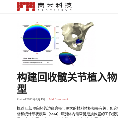
构建回收髋关节植入物
型
Posted
2023年8月15日
·
Add Comment
概述 已知髋臼杯的边缘磨损与更大的材料体积损失有关，但这种磨损
析和统计形状模型（SSM）识别体内最常见磨损位置的工作流程。