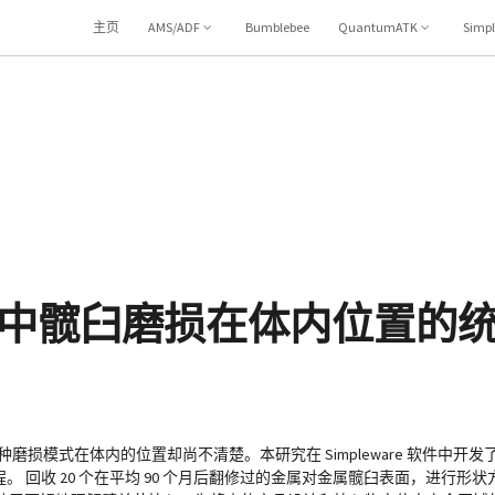
主页
AMS/ADF
Bumblebee
QuantumATK
Simp
中髋臼磨损在体内位置的
模式在体内的位置却尚不清楚。本研究在 Simpleware 软件中开发了
 回收 20 个在平均 90 个月后翻修过的金属对金属髋臼表面，进行形