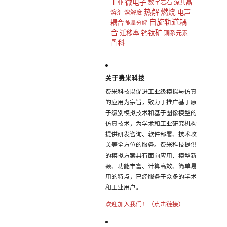
微电子
工业
数字岩石
深共晶
热解
燃烧
电声
溶剂
溶解度
自旋轨道耦
耦合
能量分解
合
钙钛矿
迁移率
镧系元素
骨科
关于费米科技
费米科技以促进工业级模拟与仿真
的应用为宗旨，致力于推广基于原
子级别模拟技术和基于图像模型的
仿真技术，为学术和工业研究机构
提供研发咨询、软件部署、技术攻
关等全方位的服务。费米科技提供
的模拟方案具有面向应用、模型新
颖、功能丰富、计算高效、简单易
用的特点，已经服务于众多的学术
和工业用户。
欢迎加入我们！（点击链接）