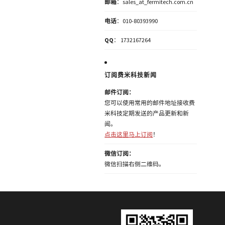
邮箱
：sales_at_fermitech.com.cn
电话
：010-80393990
QQ
： 1732167264
订阅费米科技新闻
邮件订阅：
您可以使用常用的邮件地址接收费
米科技定期发送的产品更新和新
闻。
点击这里马上订阅
！
微信订阅：
微信扫描右侧二维码。