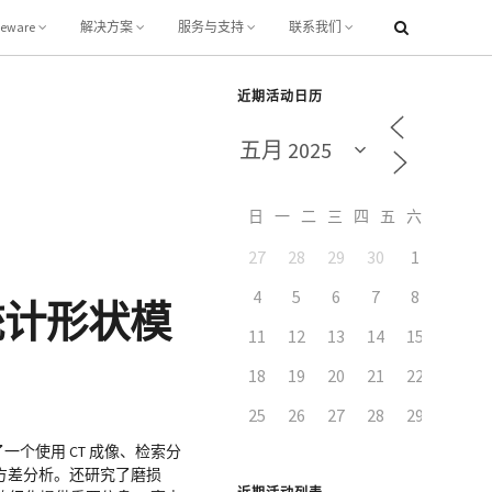
leware
解决方案
服务与支持
联系我们
近期活动日历
日
一
二
三
四
五
六
27
28
29
30
1
2
4
5
6
7
8
9
统计形状模
11
12
13
14
15
16
18
19
20
21
22
23
25
26
27
28
29
30
一个使用 CT 成像、检索分
状方差分析。还研究了磨损