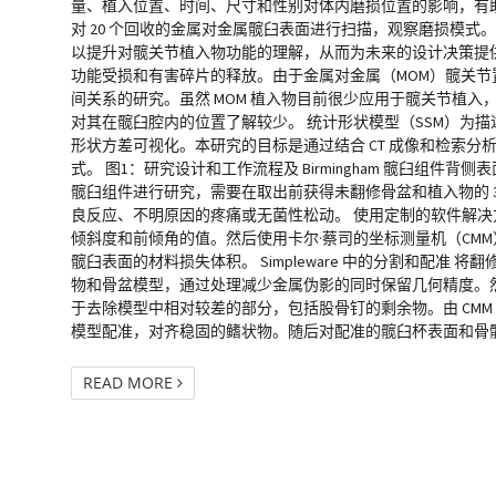
量、植入位置、时间、尺寸和性别对体内磨损位置的影响，有
对 20 个回收的金属对金属髋臼表面进行扫描，观察磨损模式。使用
以提升对髋关节植入物功能的理解，从而为未来的设计决策提供
功能受损和有害碎片的释放。由于金属对金属（MOM）髋关
间关系的研究。虽然 MOM 植入物目前很少应用于髋关节植
对其在髋臼腔内的位置了解较少。 统计形状模型（SSM）为
形状方差可视化。本研究的目标是通过结合 CT 成像和检索分析技
式。 图1：研究设计和工作流程及 Birmingham 髋臼组件背侧表
髋臼组件进行研究，需要在取出前获得未翻修骨盆和植入物的 3
良反应、不明原因的疼痛或无菌性松动。 使用定制的软件解决方案
倾斜度和前倾角的值。然后使用卡尔·蔡司的坐标测量机（CM
髋臼表面的材料损失体积。 Simpleware 中的分割和配准 将翻修
物和骨盆模型，通过处理减少金属伪影的同时保留几何精度。
于去除模型中相对较差的部分，包括股骨钉的剩余物。由 CMM 数据
模型配准，对齐稳固的鳍状物。随后对配准的髋臼杯表面和骨骼模型
READ MORE