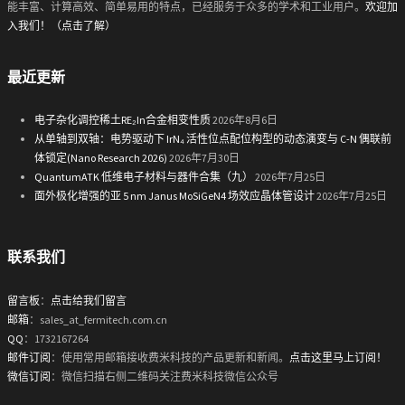
能丰富、计算高效、简单易用的特点，已经服务于众多的学术和工业用户。
欢迎加
入我们！（点击了解）
最近更新
电子杂化调控稀土RE₂In合金相变性质
2026年8月6日
从单轴到双轴：电势驱动下 IrN₄ 活性位点配位构型的动态演变与 C-N 偶联前
体锁定(Nano Research 2026)
2026年7月30日
QuantumATK 低维电子材料与器件合集（九）
2026年7月25日
面外极化增强的亚 5 nm Janus MoSiGeN4 场效应晶体管设计
2026年7月25日
联系我们
留言板
：
点击给我们留言
邮箱
：sales_at_fermitech.com.cn
QQ
：1732167264
邮件订阅
：使用常用邮箱接收费米科技的产品更新和新闻。
点击这里马上订阅！
微信订阅
：微信扫描右侧二维码关注费米科技微信公众号