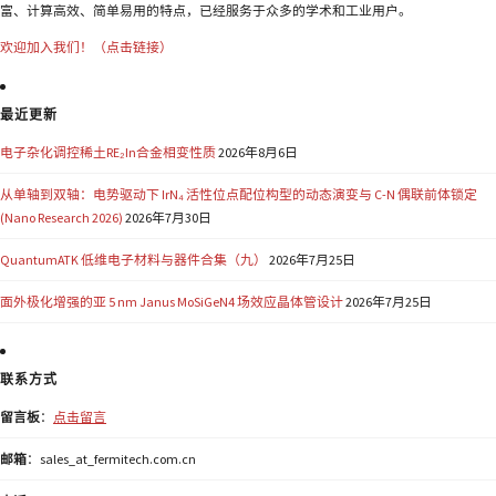
富、计算高效、简单易用的特点，已经服务于众多的学术和工业用户。
欢迎加入我们！（点击链接）
最近更新
电子杂化调控稀土RE₂In合金相变性质
2026年8月6日
从单轴到双轴：电势驱动下 IrN₄ 活性位点配位构型的动态演变与 C-N 偶联前体锁定
(Nano Research 2026)
2026年7月30日
QuantumATK 低维电子材料与器件合集（九）
2026年7月25日
面外极化增强的亚 5 nm Janus MoSiGeN4 场效应晶体管设计
2026年7月25日
联系方式
留言板
：
点击留言
邮箱
：sales_at_fermitech.com.cn