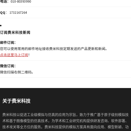
电话
：010-80393990
QQ
： 1732167264
订阅费米科技新闻
邮件订阅：
您可以使用常用的邮件地址接收费米科技定期发送的产品更新和新闻。
点击这里马上订阅
！
微信订阅：
微信扫描右侧二维码。
关于费米科技
费米科技以促进工业级模拟与仿真的应用为宗旨，致力于推广基于原子级别模拟技
术和基于图像模型的仿真技术，为学术和工业研究机构提供研发咨询、软件部署、
技术攻关等全方位的服务。费米科技提供的模拟方案具有面向应用、模型新颖、功