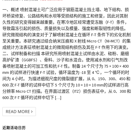
一、概述 喷射混凝土可广泛应用于钢筋混凝土挡土墙、地下结构、损
坏桥梁修复、公路结构和水坝等受损结构的施工和修复，因此对其耐
久性的研究变得越来越重要。在寒冷地区经常遭受冻融（F-T）条件，
导致霜冻引起的损伤、质量损失以及模量、强度和断裂韧性的降低。
研究微观结构的演变对于了解喷射混凝土在循环 F-T 条件下的劣化机制
至关重要。本研究通过结合纳米压痕和 X 射线 Micro CT（NI-MCT）的集
成统计方法表征喷射混凝土的微观结构损伤及其在 F-T 作用下的演变。
二、试样制备和扫描 本研究所用喷射混凝土试样由水泥、硅粉、磨细
高炉矿渣（GGBFS）、骨料、沙子和水混合。使用减水剂和引气剂改
善喷射混凝土的可加工性和抗 F-T 性。制备 24 个尺寸为 75 × 100 × 400
mm 的试样进行快速 F-T 试验，循环温度为 -18 至 4 ℃，一个循环的时
间为 4 小时。 为描述细观尺度的微裂缝扩展，从 0、150、300、450 和
600 次 F-T 循环的试样中切下 5 个尺寸为 10 × 10 × 10 mm的试样进行高
分辨率 Micro CT 扫描。在界面过渡区（ITZ）损伤表征中，从 0、300 和
600 次 F-T 循环的试样中切下 […]
READ MORE
近期活动日历