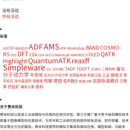
没有活动
所有活动
标签
AMS
ADF
COSMO-
BAND
ATK Workshop
ABAQUS
3D打印
DFT
QATK
RS
OLED
EDA
NOCV
NanoLab
DES
EDA-NOCV
NMR
QuantumATK
reaxff
Highlight
Simpleware
TADF
TDDFT
催化
ZORA
SOCME
二维材料
SOC
分子动力学
半导体
微电子
工业
反应分子动力学
太阳能电池
密度泛函
数
热解
燃烧
自旋轨道耦合
电声耦合
迁移
字岩石
深共晶溶剂
溶解度
能量分解
钙钛矿
骨科
率
镧系元素
关于费米科技
费米科技以促进工业级模拟与仿真的应用为宗旨，致力于推广基于原子级别模拟技术
和基于图像模型的仿真技术，为学术和工业研究机构提供研发咨询、软件部署、技术
攻关等全方位的服务。费米科技提供的模拟方案具有面向应用、模型新颖、功能丰