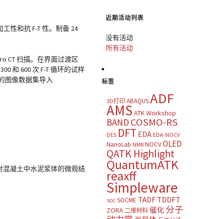
近期活动列表
抗 F-T 性。制备 24
没有活动
所有活动
icro CT 扫描。在界面过渡区
0 和 600 次 F-T 循环的试样
，将获得的图像数据集导入
标签
ADF
ABAQUS
3D打印
AMS
ATK Workshop
COSMO-RS
BAND
DFT
EDA
DES
EDA-NOCV
OLED
NOCV
NanoLab
NMR
QATK Highlight
QuantumATK
为统计喷射混凝土中水泥浆体的微观结
reaxff
Simpleware
TADF
TDDFT
SOCME
SOC
分子
催化
ZORA
二维材料