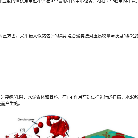
痕的测试点定位在邻近 4 个圆形孔的中心位置，根据 4 个锚定的孔隙，
量和灰度的直方图，采用最大似然估计的高斯混合聚类法对压痕模量与灰度的耦
构分割为裂缝/孔隙、水泥浆体和骨料。在 F-T 作用前对试样进行的扫描，水
能而产生的。