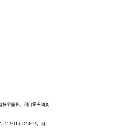
缝狭窄而长。利用霍夫圆变
2±11 和 214±19。因