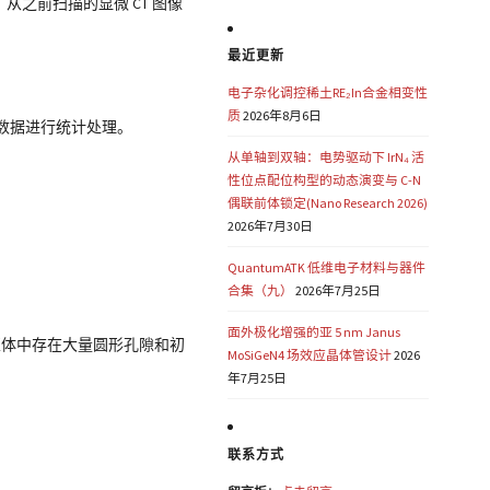
从之前扫描的显微 CT 图像
最近更新
电子杂化调控稀土RE₂In合金相变性
质
2026年8月6日
合数据进行统计处理。
从单轴到双轴：电势驱动下 IrN₄ 活
性位点配位构型的动态演变与 C-N
偶联前体锁定(Nano Research 2026)
2026年7月30日
QuantumATK 低维电子材料与器件
合集（九）
2026年7月25日
面外极化增强的亚 5 nm Janus
泥浆体中存在大量圆形孔隙和初
MoSiGeN4 场效应晶体管设计
2026
年7月25日
联系方式