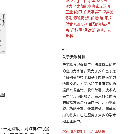
动力学
半导体
反应分子
动力学
太阳能电池
密度泛函
微电子
工业
数字岩石
深共晶
热解
燃烧
电声
溶剂
溶解度
自旋轨道耦
耦合
能量分解
合
钙钛矿
迁移率
镧系元素
骨科
关于费米科技
费米科技以促进工业级模拟与仿真
的应用为宗旨，致力于推广基于原
子级别模拟技术和基于图像模型的
仿真技术，为学术和工业研究机构
提供研发咨询、软件部署、技术攻
系图
关等全方位的服务。费米科技提供
的模拟方案具有面向应用、模型新
颖、功能丰富、计算高效、简单易
用的特点，已经服务于众多的学术
和工业用户。
表面以下一定深度，对试样进行抛
欢迎加入我们！（点击链接）