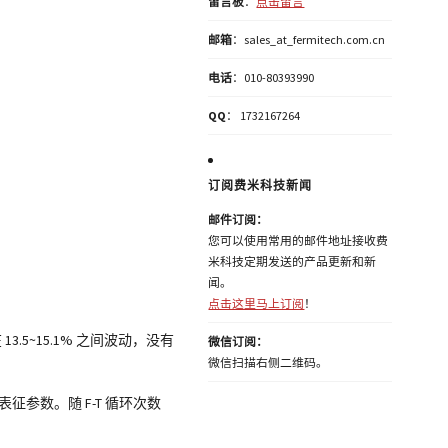
留言板
：
点击留言
邮箱
：sales_at_fermitech.com.cn
电话
：010-80393990
QQ
： 1732167264
订阅费米科技新闻
邮件订阅：
您可以使用常用的邮件地址接收费
米科技定期发送的产品更新和新
闻。
点击这里马上订阅
！
5~15.1% 之间波动，没有
微信订阅：
微信扫描右侧二维码。
参数。随 F-T 循环次数