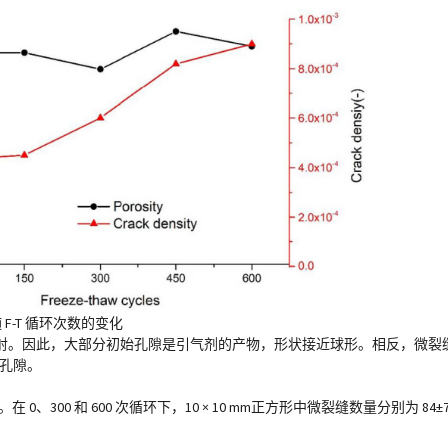
F-T 循环次数的变化
射。因此，大部分初始孔隙是引气剂的产物，形状接近球形。相反，微裂
孔隙。
、300 和 600 次循环下，10 × 10 mm正方形中微裂缝数量分别为 84±7、11