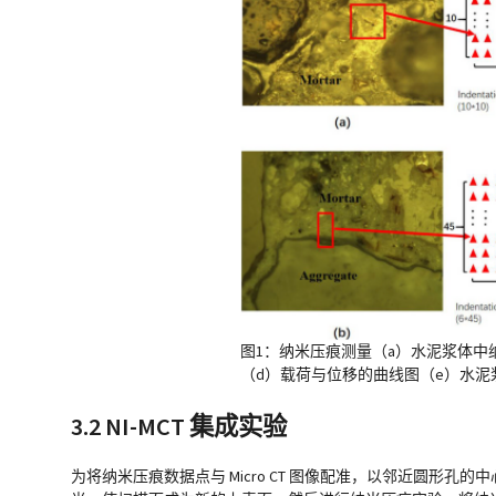
图1：纳米压痕测量（a）水泥浆体中纳
（d）载荷与位移的曲线图（e）水泥
3.2 NI-MCT 集成实验
为将纳米压痕数据点与 Micro CT 图像配准，以邻近圆形孔的中心