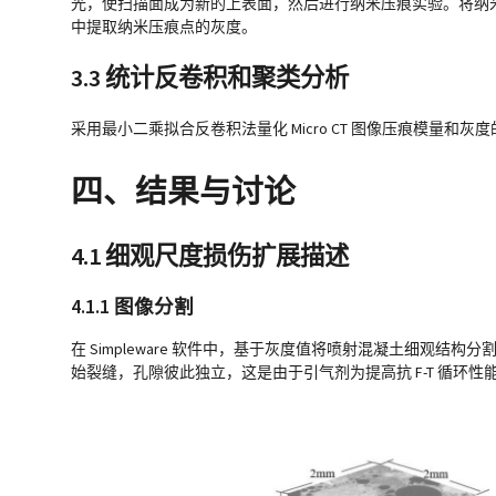
光，使扫描面成为新的上表面，然后进行纳米压痕实验。将纳米压
中提取纳米压痕点的灰度。
3.3 统计反卷积和聚类分析
采用最小二乘拟合反卷积法量化 Micro CT 图像压痕模
四、结果与讨论
4.1 细观尺度损伤扩展描述
4.1.1 图像分割
在 Simpleware 软件中，基于灰度值将喷射混凝土细观结
始裂缝，孔隙彼此独立，这是由于引气剂为提高抗 F-T 循环性