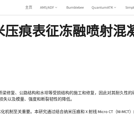
主页
AMS/ADF
Bumblebee
QuantumATK
Simp
T和纳米压痕表征冻融喷射
桥梁修复、公路结构和水坝等受损结构的施工和修复，因此对其耐久性的
量损失以及模量、强度和断裂韧性的降低。
机制至关重要。本研究通过结合纳米压痕和 X 射线 Micro CT（NI-M