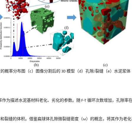
度的概率分布图（c）图像分割后的 3D 模型（d）孔隙/裂缝（e）水泥浆体
描述水泥基材料老化、劣化的参数。随 F-T 循环次数增加，孔隙率在 13.
孔隙和裂缝的体积。借鉴扁球体孔隙微裂缝密度（ω）的概念，将其作为老化表征