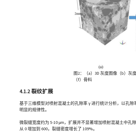
图2：（a）3D 灰度图像（b）灰
（f）骨料
4.1.2 裂纹扩展
基于三维模型对喷射混凝土的孔隙率 γ 进行统计分析，以孔隙率作为
明显的规律性。
微裂缝宽度约为 5-10 μm，扩展并不显著增加喷射混凝土中
从 0 增加到 600，裂缝密度增长了 109%。