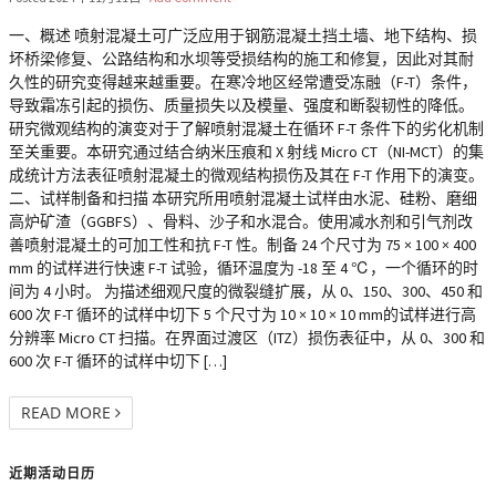
一、概述 喷射混凝土可广泛应用于钢筋混凝土挡土墙、地下结构、损
坏桥梁修复、公路结构和水坝等受损结构的施工和修复，因此对其耐
久性的研究变得越来越重要。在寒冷地区经常遭受冻融（F-T）条件，
导致霜冻引起的损伤、质量损失以及模量、强度和断裂韧性的降低。
研究微观结构的演变对于了解喷射混凝土在循环 F-T 条件下的劣化机制
至关重要。本研究通过结合纳米压痕和 X 射线 Micro CT（NI-MCT）的集
成统计方法表征喷射混凝土的微观结构损伤及其在 F-T 作用下的演变。
二、试样制备和扫描 本研究所用喷射混凝土试样由水泥、硅粉、磨细
高炉矿渣（GGBFS）、骨料、沙子和水混合。使用减水剂和引气剂改
善喷射混凝土的可加工性和抗 F-T 性。制备 24 个尺寸为 75 × 100 × 400
mm 的试样进行快速 F-T 试验，循环温度为 -18 至 4 ℃，一个循环的时
间为 4 小时。 为描述细观尺度的微裂缝扩展，从 0、150、300、450 和
600 次 F-T 循环的试样中切下 5 个尺寸为 10 × 10 × 10 mm的试样进行高
分辨率 Micro CT 扫描。在界面过渡区（ITZ）损伤表征中，从 0、300 和
600 次 F-T 循环的试样中切下 […]
READ MORE
近期活动日历