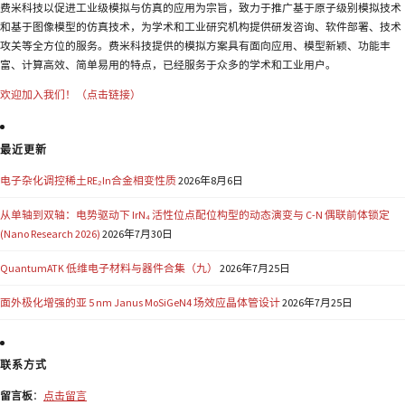
费米科技以促进工业级模拟与仿真的应用为宗旨，致力于推广基于原子级别模拟技术
和基于图像模型的仿真技术，为学术和工业研究机构提供研发咨询、软件部署、技术
攻关等全方位的服务。费米科技提供的模拟方案具有面向应用、模型新颖、功能丰
富、计算高效、简单易用的特点，已经服务于众多的学术和工业用户。
欢迎加入我们！（点击链接）
最近更新
电子杂化调控稀土RE₂In合金相变性质
2026年8月6日
从单轴到双轴：电势驱动下 IrN₄ 活性位点配位构型的动态演变与 C-N 偶联前体锁定
(Nano Research 2026)
2026年7月30日
QuantumATK 低维电子材料与器件合集（九）
2026年7月25日
面外极化增强的亚 5 nm Janus MoSiGeN4 场效应晶体管设计
2026年7月25日
联系方式
留言板
：
点击留言