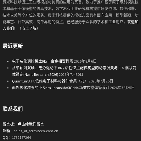
费米科技以促进工业级模拟与仿真的应用为宗旨，致力于推广基于原子级别模拟技
术和基于图像模型的仿真技术，为学术和工业研究机构提供研发咨询、软件部署、
技术攻关等全方位的服务。费米科技提供的模拟方案具有面向应用、模型新颖、功
能丰富、计算高效、简单易用的特点，已经服务于众多的学术和工业用户。
欢迎加
入我们！（点击了解）
最近更新
电子杂化调控稀土RE₂In合金相变性质
2026年8月6日
从单轴到双轴：电势驱动下 IrN₄ 活性位点配位构型的动态演变与 C-N 偶联前
体锁定(Nano Research 2026)
2026年7月30日
QuantumATK 低维电子材料与器件合集（九）
2026年7月25日
面外极化增强的亚 5 nm Janus MoSiGeN4 场效应晶体管设计
2026年7月25日
联系我们
留言板
：
点击给我们留言
邮箱
：sales_at_fermitech.com.cn
QQ
：1732167264