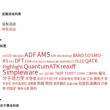
近期活动列表
没有活动
所有活动
标签
AMS
ADF
COSMO-
BAND
ATK Workshop
ABAQUS
3D打印
DFT
QATK
RS
OLED
EDA
NOCV
NanoLab
DES
EDA-NOCV
NMR
QuantumATK
reaxff
Highlight
Simpleware
TADF
TDDFT
催化
ZORA
SOCME
二维材料
SOC
分子动力学
半导体
微电子
工业
反应分子动力学
太阳能电池
密度泛函
数
热解
燃烧
自旋轨道耦合
电声耦合
迁移
字岩石
深共晶溶剂
溶解度
能量分解
钙钛矿
骨科
率
镧系元素
关于费米科技