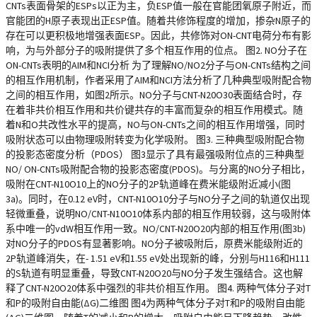
CNTs表面骨架的ESPs以正为主，负ESP值一般在官能团氧原子附近，而
官能团的H原子表现出正ESP值。随着共修饰程度的增加，掺杂N原子的
存在可以更积极地增强表面ESP。因此，共修饰对ON-CNT电荷分布有影
响，为与外部分子的吸附提供了多个相互作用的位点。 图2. NO分子在
ON-CNTs表明的AIM和NCI分析 为了理解NO/NO2分子与ON-CNTs结构之间
的相互作用机制，作者采用了AIM和NCI方法分析了几种典型吸附配合物
之间的相互作用，如图2所示。NO分子与CNT-N20O30表面结合时，存
在着非共价相互作用和共价键共存的丰富而复杂的相互作用模式。随
着N和O共改性水平的提高，NO与ON-CNTs之间的相互作用增强，同时
吸附状态可以由物理吸附转变为化学吸附。 图3. 三种典型吸附配合物
的投影态密度分析（PDOS） 图3显示了具有最强吸附位点的三种典型
NO/ ON-CNTs吸附配合物的投影态密度(PDOS)。与分离的NO分子相比，
吸附在CNT-N10O10上的NO分子的2P轨道峰在费米能级附近减小(图
3a)。同时，在0.12 eV时，CNT-N10O10分子与NO分子之间的轨道仅出现
轻微重叠，说明NO/CNT-N10O10体系内部的相互作用较弱，这与吸附体
系中唯一的vdW相互作用一致。NO/CNT-N20O20内部的相互作用(图3b)
对NO分子的PDOS有显著影响。NO分子被吸附后，原费米能级附近的
2P轨道峰消失，在- 1.51 eV和1.55 eV处出现新的峰，分别与H116和H111
的S轨道有明显重叠，导致CNT-N20O20与NO分子发生强结合。这也解
释了CNT-N20O20体系中强烈的非共价相互作用。 图4. 两种气体分子对T
和P的吸附自由能(ΔG)二维图 图4为两种气体分子对T和P的吸附自由能