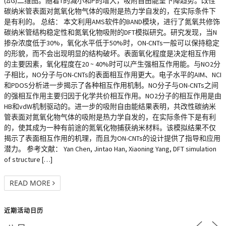
(ΔG)二维图。随着T的减小和P的增大，吸附自由能呈下降趋势。改性
碳纳米管表面对氮氧化物气体的吸附是热力学自发的，在实际条件下
是有利的。 总结： 本文利用AMS软件的BAND模块，进行了氮氧共修饰
碳纳米管结构稳定性和氮氧化物吸附的DFT模拟研究。研究发现，当N
掺杂浓度低于30%，氧化水平低于50%时，ON-CNTs一般可以保持稳定
的形貌，而不会出现明显的结构破坏。表面氧化程度是决定相互作用
的主要因素，氧化程度在20 ~ 40%时可以产生强相互作用能。与NO2分
子相比，NO分子与ON-CNTs的表面相互作用更大。电子水平的AIM、NCI
和PDOS分析进一步揭示了各种相互作用机制。NO分子与ON-CNTs之间
的强相互作用主要归因于化学共价相互作用。NO2分子的相互作用是由
HB和vdW机制驱动的。进一步的吸附自由能结果表明，共改性碳纳米
管表面对氮氧化物气体的吸附是热力学自发的，在实际条件下是有利
的，使其成为一种有前途的氮氧化物捕获纳米材料。该模拟结果不仅
揭示了表面相互作用的机理，而且为ON-CNTs的设计提供了指导和应用
潜力。 参考文献： Yan Chen, Jintao Han, Xiaoning Yang, DFT simulation
of structure […]
READ MORE
近期活动日历