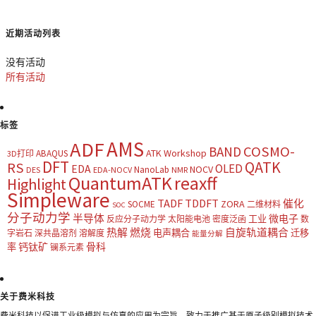
近期活动列表
没有活动
所有活动
标签
AMS
ADF
COSMO-
BAND
ATK Workshop
ABAQUS
3D打印
DFT
QATK
RS
OLED
EDA
NOCV
NanoLab
DES
EDA-NOCV
NMR
QuantumATK
reaxff
Highlight
Simpleware
TADF
TDDFT
催化
ZORA
SOCME
二维材料
SOC
分子动力学
半导体
微电子
工业
反应分子动力学
太阳能电池
密度泛函
数
热解
燃烧
自旋轨道耦合
电声耦合
迁移
字岩石
深共晶溶剂
溶解度
能量分解
钙钛矿
骨科
率
镧系元素
关于费米科技
费米科技以促进工业级模拟与仿真的应用为宗旨，致力于推广基于原子级别模拟技术