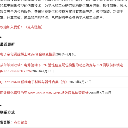
和基于图像模型的仿真技术，为学术和工业研究机构提供研发咨询、软件部署、技术
攻关等全方位的服务。费米科技提供的模拟方案具有面向应用、模型新颖、功能丰
富、计算高效、简单易用的特点，已经服务于众多的学术和工业用户。
欢迎加入我们！（点击链接）
最近更新
电子杂化调控稀土RE₂In合金相变性质
2026年8月6日
从单轴到双轴：电势驱动下 IrN₄ 活性位点配位构型的动态演变与 C-N 偶联前体锁定
(Nano Research 2026)
2026年7月30日
QuantumATK 低维电子材料与器件合集（九）
2026年7月25日
面外极化增强的亚 5 nm Janus MoSiGeN4 场效应晶体管设计
2026年7月25日
联系方式
留言板
：
点击留言