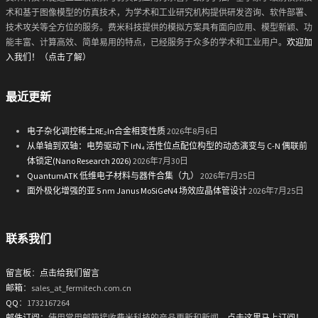
术和基于图像模型的仿真技术，为学术和工业研究机构提供研发咨询、软件部署、
技术攻关等全方位的服务。费米科技提供的模拟方案具有面向应用、模型新颖、功
能丰富、计算高效、简单易用的特点，已经服务于众多的学术和工业用户。
欢迎加
入我们！（点击了解）
最近更新
电子杂化调控稀土RE₂In合金相变性质
2026年8月6日
从单轴到双轴：电势驱动下 IrN₄ 活性位点配位构型的动态演变与 C-N 偶联前
体锁定(Nano Research 2026)
2026年7月30日
QuantumATK 低维电子材料与器件合集（九）
2026年7月25日
面外极化增强的亚 5 nm Janus MoSiGeN4 场效应晶体管设计
2026年7月25日
联系我们
留言板
：
点击给我们留言
邮箱
：sales_at_fermitech.com.cn
QQ
：1732167264
邮件订阅
：使用常用邮箱接收费米科技的产品更新和新闻。
点击这里马上订阅！