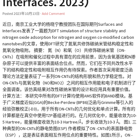
Interfaces. 2023）
Posted
2023年10月13日
·
Add Comment
近日，南京工业大学的杨晓宁教授团队在国际期刊Surfaces and
Interfaces发表了一篇题为DFT simulation of structure stability and
nitrogen oxide adsorption for nitrogen and oxygen co-modified carbon
nanotubes的文章，使用DFT研究了氮氧共修饰碳纳米管结构稳定性和
氮氧化物吸附。 摘要： 氮（N）和氧（O）共修饰碳纳米管（ON-
CNTs）在吸附和催化过程中具有潜在的应用前景，因为含氧基团和N掺
杂原子可以提供丰富的表面结合位点。然而，它们在不同共改性水平
下的结构稳定性和吸附相互作用仍有待探索。作者首次采用密度泛函
理论方法定量表征了一系列ON-CNTs的结构形貌和热力学稳定性。对
ON-CNTs与氮氧化物（NO和NO2）之间的相互作用能和电子机制进行了
全面调查。该仿真结果对改性碳纳米管的设计和应用具有重要价值。
计算方法： 本研究中所有的DFT计算均使用AMS软件的BAND模块。基
于广义梯度近似(GGA)的Becke-Perdew (BP86)泛函与Grimme等引入的
经验弥散校正(-D3)，用于所有ON-CNTs的几何优化和单点计算。所有的
计算都是在真空中使用TZP基组进行的。在几何优化中，能量收敛为10-
5 Hartree，能量梯度收敛为10-3 Hartree/Å，步长收敛为10-3 Å。 图1. 三
种典型的ON-CNTs的静电势图(ESP) 作者模拟了ON -CNTs的表面静电势
（ESP），这是表征表面相互作用位点的重要特性。如图1所示，ON -