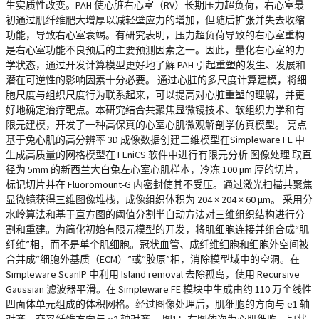
生实质性改变。PAH 使心脏右心室（RV）长期压力超负荷，右心室最
初通过肌纤维肥大增厚以减轻壁应力的增加，但随后扩张并失去收缩
功能，导致右心室衰竭。有研究表明，压力超负荷导致的右心室重构
是右心室功能不良预后的主要预测因素之一。因此，量化右心室的力
学状态，通过开发计算模型更好地了解 PAH 引起重塑的发生、发展和
潜在可逆性的影响因素十分必要。 通过心脏的多尺度计算建模，将细
胞尺度与组织尺度行为联系起来，可以提高对心脏重塑的理解，并更
好地确定治疗靶点。本研究结合共聚焦显微镜技术、软组织力学和有
限元建模，开发了一种高保真的心室心肌微观解剖学仿真模型。 亮点
基于兔心肌的高分辨率 3D 成像数据创建三维模型在Simpleware FE 中
生成高质量的网格模型在 FEniCS 软件中进行有限元分析 图像处理 取直
径为 5mm 的新西兰大白兔左心室心肌样本，冷冻 100 μm 厚的切片，
标记切片并在 Fluoromount-G 内密封使其不受压。通过激光扫描共聚焦
显微镜获得三维图像堆栈，成像组织体积为 204 × 204 × 60 μm。 采用分
水岭算法和基于直方图的阈值分割半自动方法对三维组织结构进行分
割和重建。为简化初始有限元模型的开发，将肌细胞连接并组合成“肌
纤维”相，而不是单个肌细胞。冠状血管、成纤维细胞和细胞外空间被
合并成“细胞外基质（ECM）”或“胶原”相，消除模型域中的空洞。在
Simpleware ScanIP 中利用 Island removal 去除孤岛，使用 Recursive
Gaussian 滤波器平滑。在 Simpleware FE 模块中生成由约 110 万个线性
四面体单元组成的体积网格。经过图像处理后，肌细胞的方向与 e1 轴