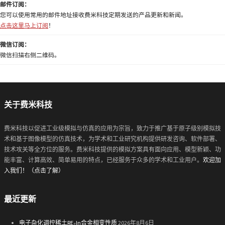
邮件订阅：
您可以使用常用的邮件地址接收费米科技定期发送的产品更新和新闻。
点击这里马上订阅
！
微信订阅：
微信扫描右侧二维码。
关于费米科技
费米科技以促进工业级模拟与仿真的应用为宗旨，致力于推广基于原子级别模拟技
术和基于图像模型的仿真技术，为学术和工业研究机构提供研发咨询、软件部署、
技术攻关等全方位的服务。费米科技提供的模拟方案具有面向应用、模型新颖、功
能丰富、计算高效、简单易用的特点，已经服务于众多的学术和工业用户。
欢迎加
入我们！（点击了解）
最近更新
电子杂化调控稀土RE₂In合金相变性质
2026年8月6日