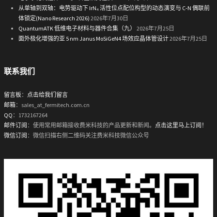
从单轴到双轴：电势驱动下 IrN₄ 活性位点配位构型的动态演变与 C-N 偶联前
体锁定(Nano Research 2026)
2026年7月30日
QuantumATK 低维电子材料与器件合集（九）
2026年7月25日
面外极化增强的亚 5 nm Janus MoSiGeN4 场效应晶体管设计
2026年7月25日
联系我们
留言板
：
点击给我们留言
邮箱
：sales_at_fermitech.com.cn
QQ
：1732167264
邮件订阅
：使用常用邮箱接收费米科技的产品更新和新闻。
点击这里马上订阅！
微信订阅
：微信扫描右侧二维码关注费米科技微信公众号