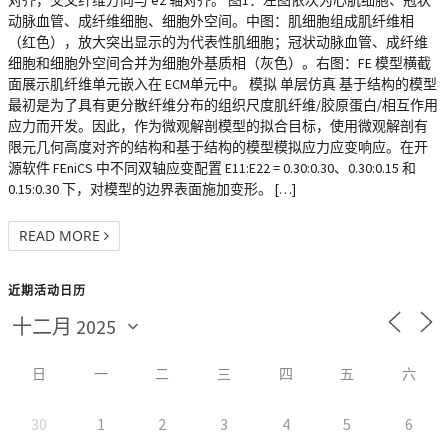
对齐，交叉纤维方向与 e2 轴对齐。 图1：左图依次为心肌细胞、冠状
动脉血管、成纤维细胞、细胞外空间。中图：肌细胞组成肌纤维相
（红色），放大突出显示的为代表性肌细胞；冠状动脉血管、成纤维
细胞和细胞外空间合并为细胞外基质相（灰色）。右图：FE 模型横截
面展示肌纤维单元嵌入在 ECM单元中。 模拟 单层仿真 基于结构的模型
最初是为了具有更分散纤维分布的组织尺度肌纤维/胶原蛋白/相互作用
应力而开发。因此，作为微观解剖模型的拟合目标，使用微观解剖有
限元几何高度对齐的结构和基于结构的模型模拟应力应变响应。在开
源软件 FEniCS 中不同双轴应变配置 E11:E22 = 0.30:0.30、0.30:0.15 和
0.15:0.30 下，对模型的边界表面施加变形。 […]
READ MORE
近期活动日历
日
一
二
三
四
五
六
30
1
2
3
4
5
6