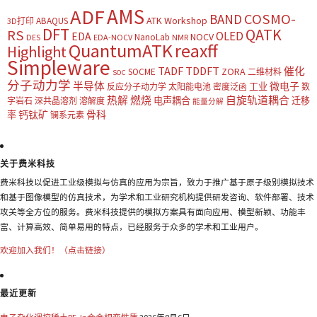
AMS
ADF
COSMO-
BAND
ATK Workshop
ABAQUS
3D打印
DFT
QATK
RS
OLED
EDA
NOCV
NanoLab
DES
EDA-NOCV
NMR
QuantumATK
reaxff
Highlight
Simpleware
TADF
TDDFT
催化
ZORA
SOCME
二维材料
SOC
分子动力学
半导体
微电子
工业
反应分子动力学
太阳能电池
密度泛函
数
热解
燃烧
自旋轨道耦合
电声耦合
迁移
字岩石
深共晶溶剂
溶解度
能量分解
钙钛矿
骨科
率
镧系元素
关于费米科技
费米科技以促进工业级模拟与仿真的应用为宗旨，致力于推广基于原子级别模拟技术
和基于图像模型的仿真技术，为学术和工业研究机构提供研发咨询、软件部署、技术
攻关等全方位的服务。费米科技提供的模拟方案具有面向应用、模型新颖、功能丰
富、计算高效、简单易用的特点，已经服务于众多的学术和工业用户。
欢迎加入我们！（点击链接）
最近更新