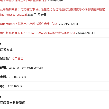
电子杂化调控稀土RE₂In合金相变性质
2026年8月6日
从单轴到双轴：电势驱动下 IrN₄ 活性位点配位构型的动态演变与 C-N 偶联前体锁定
(Nano Research 2026)
2026年7月30日
QuantumATK 低维电子材料与器件合集（九）
2026年7月25日
面外极化增强的亚 5 nm Janus MoSiGeN4 场效应晶体管设计
2026年7月25日
联系方式
留言板
：
点击留言
邮箱
：sales_at_fermitech.com.cn
电话
：010-80393990
QQ
： 1732167264
订阅费米科技新闻