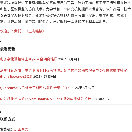
费米科技以促进工业级模拟与仿真的应用为宗旨，致力于推广基于原子级别模拟技术
和基于图像模型的仿真技术，为学术和工业研究机构提供研发咨询、软件部署、技术
攻关等全方位的服务。费米科技提供的模拟方案具有面向应用、模型新颖、功能丰
富、计算高效、简单易用的特点，已经服务于众多的学术和工业用户。
欢迎加入我们！（点击链接）
最近更新
电子杂化调控稀土RE₂In合金相变性质
2026年8月6日
从单轴到双轴：电势驱动下 IrN₄ 活性位点配位构型的动态演变与 C-N 偶联前体锁定
(Nano Research 2026)
2026年7月30日
QuantumATK 低维电子材料与器件合集（九）
2026年7月25日
面外极化增强的亚 5 nm Janus MoSiGeN4 场效应晶体管设计
2026年7月25日
联系方式
留言板
：
点击留言