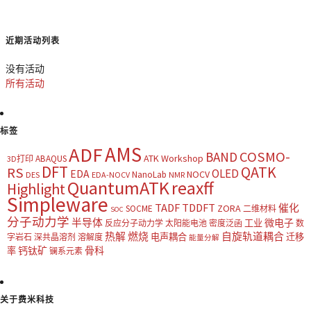
近期活动列表
没有活动
所有活动
标签
AMS
ADF
COSMO-
BAND
ATK Workshop
ABAQUS
3D打印
DFT
QATK
RS
OLED
EDA
NOCV
NanoLab
DES
EDA-NOCV
NMR
QuantumATK
reaxff
Highlight
Simpleware
TADF
TDDFT
催化
ZORA
SOCME
二维材料
SOC
分子动力学
半导体
微电子
工业
反应分子动力学
太阳能电池
密度泛函
数
热解
燃烧
自旋轨道耦合
电声耦合
迁移
字岩石
深共晶溶剂
溶解度
能量分解
钙钛矿
骨科
率
镧系元素
关于费米科技