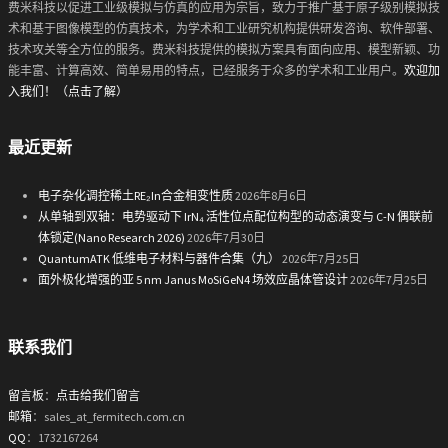
费米科技以促进工业级模拟与仿真的应用为宗旨，致力于推广基于原子级别模拟技
术和基于图像模型的仿真技术，为学术和工业研究机构提供研发咨询、软件部署、
技术攻关等全方位的服务。费米科技提供的模拟方案具有面向应用、模型新颖、功
能丰富、计算高效、简单易用的特点，已经服务于众多的学术和工业用户。
欢迎加
入我们！（点击了解）
最近更新
电子杂化调控稀土RE₂In合金相变性质
2026年8月6日
从单轴到双轴：电势驱动下 IrN₄ 活性位点配位构型的动态演变与 C-N 偶联前
体锁定(Nano Research 2026)
2026年7月30日
QuantumATK 低维电子材料与器件合集（九）
2026年7月25日
面外极化增强的亚 5 nm Janus MoSiGeN4 场效应晶体管设计
2026年7月25日
联系我们
留言板
：
点击给我们留言
邮箱
：sales_at_fermitech.com.cn
QQ
：1732167264