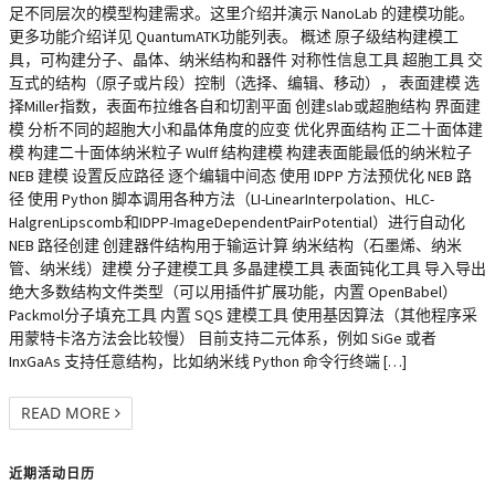
足不同层次的模型构建需求。这里介绍并演示 NanoLab 的建模功能。
更多功能介绍详见 QuantumATK功能列表。 概述 原子级结构建模工
具，可构建分子、晶体、纳米结构和器件 对称性信息工具 超胞工具 交
互式的结构（原子或片段）控制（选择、编辑、移动）， 表面建模 选
择Miller指数，表面布拉维各自和切割平面 创建slab或超胞结构 界面建
模 分析不同的超胞大小和晶体角度的应变 优化界面结构 正二十面体建
模 构建二十面体纳米粒子 Wulff 结构建模 构建表面能最低的纳米粒子
NEB 建模 设置反应路径 逐个编辑中间态 使用 IDPP 方法预优化 NEB 路
径 使用 Python 脚本调用各种方法（LI-LinearInterpolation、HLC-
HalgrenLipscomb和IDPP-ImageDependentPairPotential）进行自动化
NEB 路径创建 创建器件结构用于输运计算 纳米结构（石墨烯、纳米
管、纳米线）建模 分子建模工具 多晶建模工具 表面钝化工具 导入导出
绝大多数结构文件类型（可以用插件扩展功能，内置 OpenBabel）
Packmol分子填充工具 内置 SQS 建模工具 使用基因算法（其他程序采
用蒙特卡洛方法会比较慢） 目前支持二元体系，例如 SiGe 或者
InxGaAs 支持任意结构，比如纳米线 Python 命令行终端 […]
READ MORE
近期活动日历