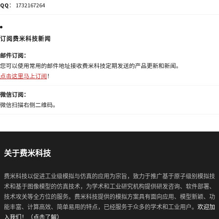
QQ
： 1732167264
订阅费米科技新闻
邮件订阅：
您可以使用常用的邮件地址接收费米科技定期发送的产品更新和新闻。
点击这里马上订阅
！
微信订阅：
微信扫描右侧二维码。
关于费米科技
费米科技以促进工业级模拟与仿真的应用为宗旨，致力于推广基于原子级别模拟技
术和基于图像模型的仿真技术，为学术和工业研究机构提供研发咨询、软件部署、
技术攻关等全方位的服务。费米科技提供的模拟方案具有面向应用、模型新颖、功
能丰富、计算高效、简单易用的特点，已经服务于众多的学术和工业用户。
欢迎加
入我们！（点击了解）