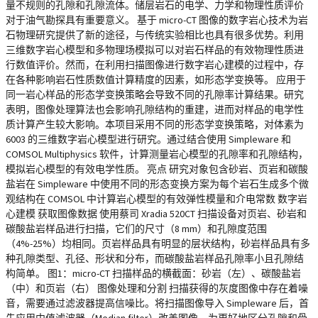
量不规则的孔隙和孔隙流体。储层岩石的电学、力学和物理性质评价
对于油气勘探具有重要意义。 基于 micro-CT 图像的数字岩心技术为岩
石物理研究提供了新的途径，与传统实验相比也具有很多优势。利用
三维数字岩心模型和多物理场模拟可以对岩石样品的有效物理性质进
行数值评价。然而，在利用扫描图像进行数字岩心建模的过程中，存
在各种影响岩石性质数值计算精度的因素，如形态学变换等。 应用于
同一岩心样品的形态学变换策略会导致不同的孔隙率计算结果。研究
表明，图像处理算法也会影响孔隙结构的重建，进而对样品的电学性
质计算产生较大影响。本项目采用不同的形态学变换策略，对体素为
6003 的三维数字岩心模型进行研究。通过结合使用 Simpleware 和
COMSOL Multiphysics 软件，计算测量岩心模型的孔隙率和孔隙结构，
模拟岩心模型的有效电学性质。 亮点 研究对象包含砂岩、页岩和碳酸
盐岩在 Simpleware 中使用不同的形态变换方案为每个岩石生成多个微
观结构在 COMSOL 中计算岩心模型的有效弹性模量和介电常数 数字岩
心建模 获取图像数据 使用蔡司 Xradia 520CT 扫描设备对页岩、砂岩和
碳酸盐岩样品进行扫描，它们的尺寸（8 mm）和孔隙度范围
（4%-25%）均相同。页岩样品具有明显的层状结构，砂岩样品具有多
种孔隙类型、孔径、形状和分布，而碳酸盐岩样品孔隙率小且孔隙结
构简单。 图1：micro-CT 扫描样品的横截面：砂岩（左）、碳酸盐岩
（中）和页岩（右） 图像处理和分割 扫描获得的灰度图像中存在着噪
音，需要通过滤波器提高信噪比。将扫描图像导入 Simpleware 后，首