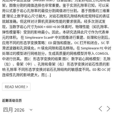
先应用中值滤波器（Median filter）改善图像。为更好地区分孔隙和骨
架，图像分割的阈值选择也非常重要。鉴于实测孔隙率已知，可以采
用公式基于岩心孔隙率的最佳分割阈值进行分割。 基于图像的三维重
建 理论上数字岩心尺寸越大，对岩石微观孔隙结构和宏观特征的表征
就越准确。但这样对计算机资源和性能的要求很高。经多次测试发
现，当数字岩心尺寸为600 × 600 ×6 00 体素时，物理性能（如孔隙率、
弹性模量等）受到的影响最小。因此，本研究选择此尺寸作为代表单
元的体积。 在 Simpleware ScanIP 中对图像进行重建、处理和分割后，
应用不同的形态学变换策略：ED 腐蚀和膨胀，OC 打开和闭合，SC 平
滑滤波器和孔洞填充，FI 填充间隙和孤岛移除。在 Simpleware FE 中对
处理过的模型进行网格划分，生成高质量的网格模型并导入 COMSOL
中进行仿真。 图2：形态学变换的结果 图3：数字岩心网格模型：孔隙
（左）、骨架（中）、孔隙和骨架（右） 形态学变换对岩石性质的影
响 孔隙率 不同形态学变换对岩石孔隙结构的敏感度不同。ED 和 OC 对
连续性孔隙的影响更大，而 […]
READ MORE
近期活动日历