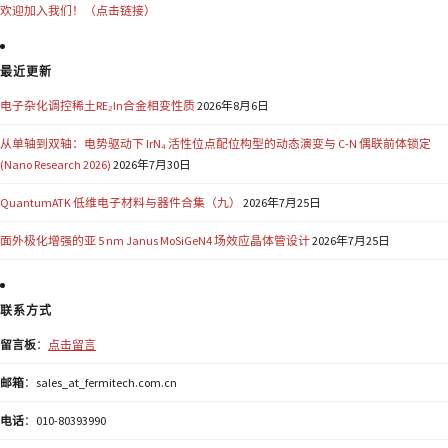
欢迎加入我们！（点击链接）
最近更新
电子杂化调控稀土RE₂In合金相变性质
2026年8月6日
从单轴到双轴：电势驱动下 IrN₄ 活性位点配位构型的动态演变与 C-N 偶联前体锁定
(Nano Research 2026)
2026年7月30日
QuantumATK 低维电子材料与器件合集（九）
2026年7月25日
面外极化增强的亚 5 nm Janus MoSiGeN4 场效应晶体管设计
2026年7月25日
联系方式
留言板
：
点击留言
邮箱
：sales_at_fermitech.com.cn
电话
：010-80393990