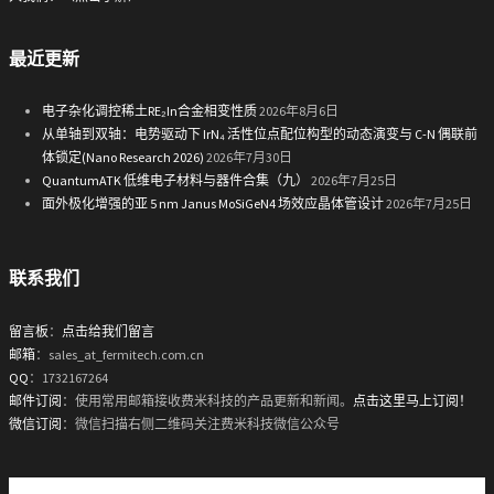
最近更新
电子杂化调控稀土RE₂In合金相变性质
2026年8月6日
从单轴到双轴：电势驱动下 IrN₄ 活性位点配位构型的动态演变与 C-N 偶联前
体锁定(Nano Research 2026)
2026年7月30日
QuantumATK 低维电子材料与器件合集（九）
2026年7月25日
面外极化增强的亚 5 nm Janus MoSiGeN4 场效应晶体管设计
2026年7月25日
联系我们
留言板
：
点击给我们留言
邮箱
：sales_at_fermitech.com.cn
QQ
：1732167264
邮件订阅
：使用常用邮箱接收费米科技的产品更新和新闻。
点击这里马上订阅！
微信订阅
：微信扫描右侧二维码关注费米科技微信公众号