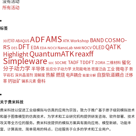
没有活动
所有活动
标签
AMS
ADF
COSMO-
BAND
ATK Workshop
ABAQUS
3D打印
DFT
QATK
RS
OLED
EDA
NOCV
NanoLab
DES
EDA-NOCV
NMR
QuantumATK
reaxff
Highlight
Simpleware
TADF
TDDFT
催化
ZORA
SOCME
二维材料
SOC
分子动力学
半导体
微电子
工业
反应分子动力学
太阳能电池
密度泛函
数
热解
燃烧
自旋轨道耦合
电声耦合
迁移
字岩石
深共晶溶剂
溶解度
能量分解
钙钛矿
骨科
率
镧系元素
关于费米科技
费米科技以促进工业级模拟与仿真的应用为宗旨，致力于推广基于原子级别模拟技术
和基于图像模型的仿真技术，为学术和工业研究机构提供研发咨询、软件部署、技术
攻关等全方位的服务。费米科技提供的模拟方案具有面向应用、模型新颖、功能丰
富、计算高效、简单易用的特点，已经服务于众多的学术和工业用户。