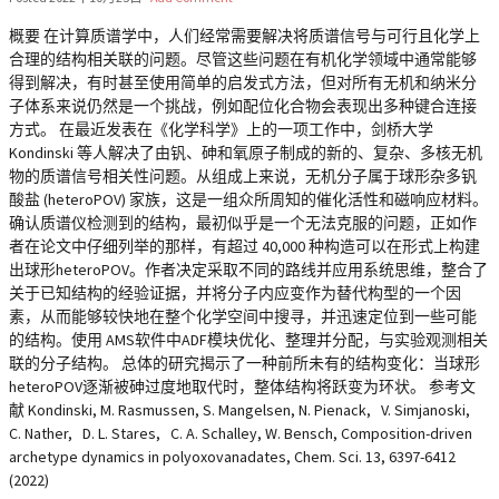
概要 在计算质谱学中，人们经常需要解决将质谱信号与可行且化学上
合理的结构相关联的问题。尽管这些问题在有机化学领域中通常能够
得到解决，有时甚至使用简单的启发式方法，但对所有无机和纳米分
子体系来说仍然是一个挑战，例如配位化合物会表现出多种键合连接
方式。 在最近发表在《化学科学》上的一项工作中，剑桥大学
Kondinski 等人解决了由钒、砷和氧原子制成的新的、复杂、多核无机
物的质谱信号相关性问题。从组成上来说，无机分子属于球形杂多钒
酸盐 (heteroPOV) 家族，这是一组众所周知的催化活性和磁响应材料。
确认质谱仪检测到的结构，最初似乎是一个无法克服的问题，正如作
者在论文中仔细列举的那样，有超过 40,000 种构造可以在形式上构建
出球形heteroPOV。作者决定采取不同的路线并应用系统思维，整合了
关于已知结构的经验证据，并将分子内应变作为替代构型的一个因
素，从而能够较快地在整个化学空间中搜寻，并迅速定位到一些可能
的结构。使用 AMS软件中ADF模块优化、整理并分配，与实验观测相关
联的分子结构。 总体的研究揭示了一种前所未有的结构变化：当球形
heteroPOV逐渐被砷过度地取代时，整体结构将跃变为环状。 参考文
献 Kondinski, M. Rasmussen, S. Mangelsen, N. Pienack, V. Simjanoski,
C. Nather, D. L. Stares, C. A. Schalley, W. Bensch, Composition-driven
archetype dynamics in polyoxovanadates, Chem. Sci. 13, 6397-6412
(2022)