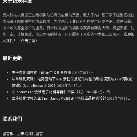
关于费米科技
费米科技以促进工业级模拟与仿真的应用为宗旨，致力于推广基于原子级别模拟技
术和基于图像模型的仿真技术，为学术和工业研究机构提供研发咨询、软件部署、
技术攻关等全方位的服务。费米科技提供的模拟方案具有面向应用、模型新颖、功
能丰富、计算高效、简单易用的特点，已经服务于众多的学术和工业用户。
欢迎加
入我们！（点击了解）
最近更新
电子杂化调控稀土RE₂In合金相变性质
2026年8月6日
从单轴到双轴：电势驱动下 IrN₄ 活性位点配位构型的动态演变与 C-N 偶联前
体锁定(Nano Research 2026)
2026年7月30日
QuantumATK 低维电子材料与器件合集（九）
2026年7月25日
面外极化增强的亚 5 nm Janus MoSiGeN4 场效应晶体管设计
2026年7月25日
联系我们
留言板
：
点击给我们留言