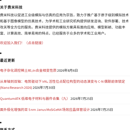
关于费米科技
费米科技以促进工业级模拟与仿真的应用为宗旨，致力于推广基于原子级别模拟技术
和基于图像模型的仿真技术，为学术和工业研究机构提供研发咨询、软件部署、技术
攻关等全方位的服务。费米科技提供的模拟方案具有面向应用、模型新颖、功能丰
富、计算高效、简单易用的特点，已经服务于众多的学术和工业用户。
欢迎加入我们！（点击链接）
最近更新
电子杂化调控稀土RE₂In合金相变性质
2026年8月6日
从单轴到双轴：电势驱动下 IrN₄ 活性位点配位构型的动态演变与 C-N 偶联前体锁定
(Nano Research 2026)
2026年7月30日
QuantumATK 低维电子材料与器件合集（九）
2026年7月25日
面外极化增强的亚 5 nm Janus MoSiGeN4 场效应晶体管设计
2026年7月25日
联系方式