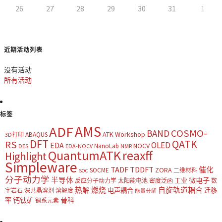
26
27
28
29
30
31
1
近期活动列表
没有活动
所有活动
标签
AMS
ADF
COSMO-
BAND
ATK Workshop
ABAQUS
3D打印
DFT
QATK
RS
OLED
EDA
NOCV
NanoLab
DES
EDA-NOCV
NMR
QuantumATK
reaxff
Highlight
Simpleware
TADF
TDDFT
催化
ZORA
SOCME
二维材料
SOC
分子动力学
半导体
微电子
工业
反应分子动力学
太阳能电池
密度泛函
数
热解
燃烧
自旋轨道耦合
电声耦合
迁移
字岩石
深共晶溶剂
溶解度
能量分解
钙钛矿
骨科
率
镧系元素