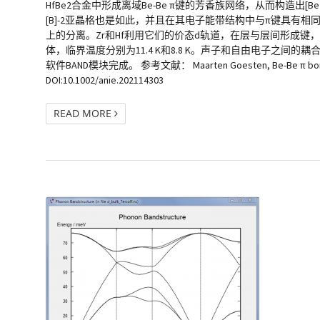
HfBe2合金中形成离域Be-Be π键的芳香族网络，从而构造出[
[B]-2亚晶格也是如此，并且在其电子能带结构中与π键具有
上的分离。Zr和Hf利用它们的价态d轨道，在层与层间形成键，
体，临界温度分别为11.4 K和8.8 K。声子和自由电子之间
软件BAND模块完成。 参考文献： Maarten Goesten, Be-Be π bonding and p
DOI:10.1002/anie.202114303
READ MORE