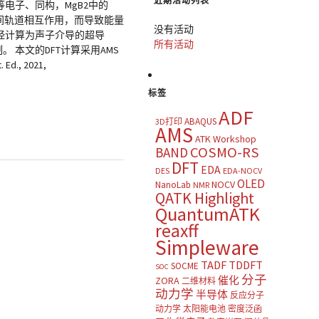
近期活动列表
墨等电子、同构，MgB2中的
层间轨道相互作用，而导致能量
没有活动
，经计算为声子介导的超导
所有活动
 本文的DFT计算采用AMS
Ed., 2021,
标签
ADF
ABAQUS
3D打印
AMS
ATK Workshop
COSMO-RS
BAND
DFT
EDA
DES
EDA-NOCV
OLED
NOCV
NanoLab
NMR
QATK Highlight
QuantumATK
reaxff
Simpleware
TADF
TDDFT
SOCME
SOC
分子
催化
ZORA
二维材料
动力学
半导体
反应分子
动力学
太阳能电池
密度泛函