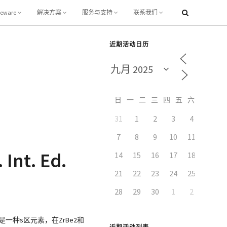
leware
解决方案
服务与支持
联系我们
近期活动日历
日
一
二
三
四
五
六
31
1
2
3
4
5
7
8
9
10
11
12
nt. Ed.
14
15
16
17
18
19
21
22
23
24
25
26
28
29
30
1
2
3
铍是一种s区元素，在ZrBe2和