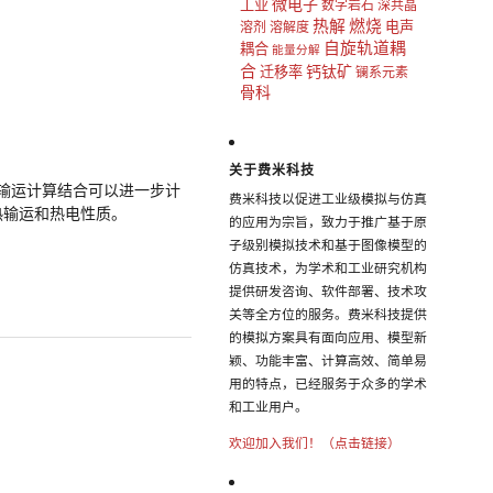
微电子
工业
数字岩石
深共晶
热解
燃烧
电声
溶剂
溶解度
自旋轨道耦
耦合
能量分解
合
钙钛矿
迁移率
镧系元素
骨科
关于费米科技
子输运计算结合可以进一步计
费米科技以促进工业级模拟与仿真
热输运和热电性质。
的应用为宗旨，致力于推广基于原
子级别模拟技术和基于图像模型的
仿真技术，为学术和工业研究机构
提供研发咨询、软件部署、技术攻
关等全方位的服务。费米科技提供
的模拟方案具有面向应用、模型新
颖、功能丰富、计算高效、简单易
用的特点，已经服务于众多的学术
和工业用户。
欢迎加入我们！（点击链接）