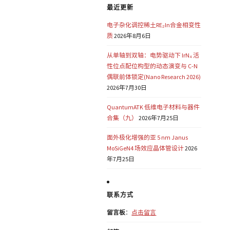
最近更新
电子杂化调控稀土RE₂In合金相变性
质
2026年8月6日
从单轴到双轴：电势驱动下 IrN₄ 活
性位点配位构型的动态演变与 C-N
偶联前体锁定(Nano Research 2026)
2026年7月30日
QuantumATK 低维电子材料与器件
合集（九）
2026年7月25日
面外极化增强的亚 5 nm Janus
MoSiGeN4 场效应晶体管设计
2026
年7月25日
联系方式
留言板
：
点击留言