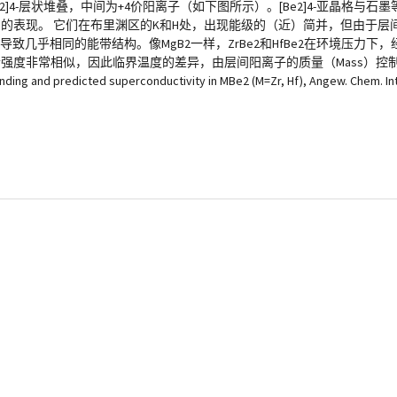
Be2]4-层状堆叠，中间为+4价阳离子（如下图所示）。[Be2]4-亚晶格与石
相同的表现。 它们在布里渊区的K和H处，出现能级的（近）简并，但由于
导致几乎相同的能带结构。像MgB2一样，ZrBe2和HfBe2在环境压力下
的耦合强度非常相似，因此临界温度的差异，由层间阳离子的质量（Mass）控制。
redicted superconductivity in MBe2 (M=Zr, Hf), Angew. Chem. Int. 