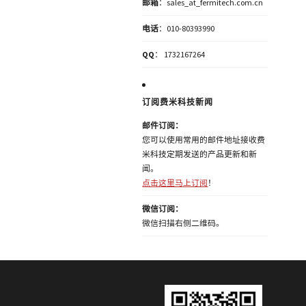
邮箱
：sales_at_fermitech.com.cn
电话
：010-80393990
QQ
： 1732167264
订阅费米科技新闻
邮件订阅：
您可以使用常用的邮件地址接收费
米科技定期发送的产品更新和新
闻。
点击这里马上订阅
！
微信订阅：
微信扫描右侧二维码。