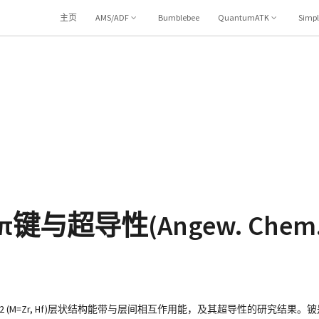
主页
AMS/ADF
Bumblebee
QuantumATK
Simp
-π键与超导性(Angew. Chem. I
MBe2 (M=Zr, Hf)层状结构能带与层间相互作用能，及其超导性的研究结果。