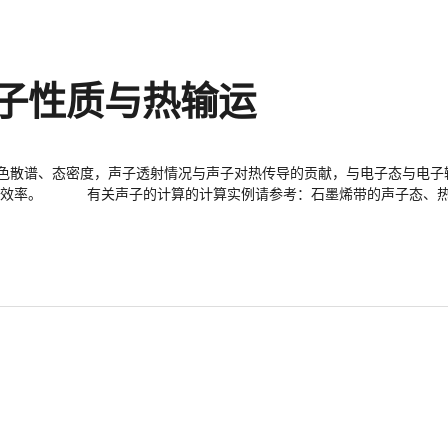
究声子性质与热输运
研究声子色散谱、态密度，声子透射情况与声子对热传导的贡献，与电子态与电
高的并行效率。 有关声子的计算的计算实例请参考：石墨烯带的声子态、