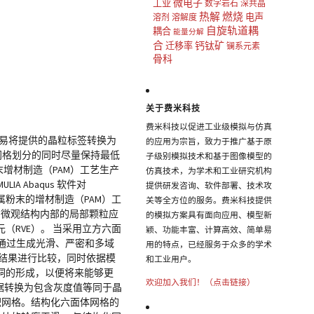
微电子
工业
数字岩石
深共晶
热解
燃烧
电声
溶剂
溶解度
自旋轨道耦
耦合
能量分解
合
钙钛矿
迁移率
镧系元素
骨科
关于费米科技
费米科技以促进工业级模拟与仿真
很轻易将提供的晶粒标签转换为
的应用为宗旨，致力于推广基于原
行网格划分的同时尽量保持最低
子级别模拟技术和基于图像模型的
增材制造（PAM）工艺生产
仿真技术，为学术和工业研究机构
A Abaqus 软件对
提供研发咨询、软件部署、技术攻
金属粉末的增材制造（PAM）工
关等全方位的服务。费米科技提供
程中微观结构内部的局部颗粒应
的模拟方案具有面向应用、模型新
RVE）。 当采用立方六面
颖、功能丰富、计算高效、简单易
型通过生成光滑、严密和多域
用的特点，已经服务于众多的学术
 的结果进行比较，同时依据模
和工业用户。
空洞的形成，以便将来能够更
欢迎加入我们！（点击链接）
数据转换为包含灰度值等同于晶
体积网格。结构化六面体网格的