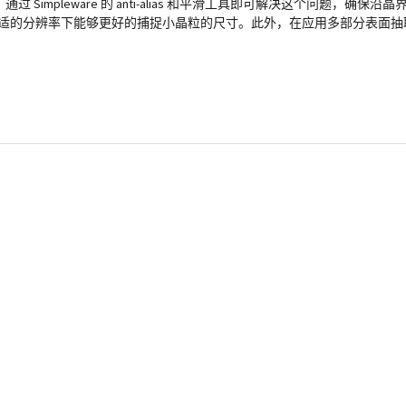
impleware 的 anti-alias 和平滑工具即可解决这个问题，确保
ware 网格在合适的分辨率下能够更好的捕捉小晶粒的尺寸。此外，在应用多部分表