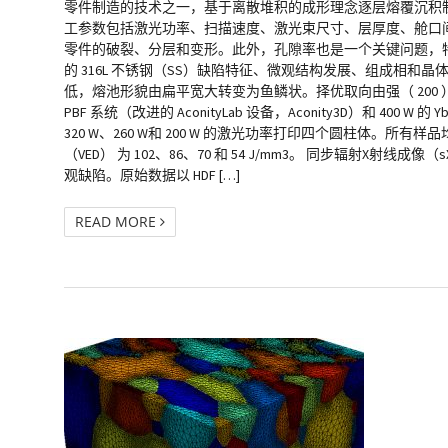
零件制造的技术之一，基于离散堆积的成形理念逐层熔覆沉积制
工参数包括激光功率、扫描速度、激光束尺寸、层厚度、舱口间距
零件的破裂、分层和变形。此外，孔隙率也是一个关键问题，特别
的 316L 不锈钢（SS）缺陷特征、微观结构发展、组成相和
低，熔池形貌由扁平宽大转变为鱼鳞状。择优取向由强（ 200 ）织构
PBF 系统（改进的 AconityLab 设备，Aconity3D）和
320 W、260 W和 200 W 的激光功率打印四个圆柱体。所有样品
（VED） 为 102、86、70 和 54 J/mm3。 同步辐射X
观缺陷。原始数据以 HDF […]
READ MORE