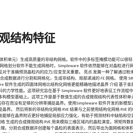
观结构特征
VE（代表性体积单元）生成高质量的非结构网格。软件中的多标签掩模功能可以
格划分软件不能生成网格时，Simpleware 软件依然能够在对晶粒进
对于准确预测晶粒内的应力/应变至关重要。 亮点 发展一种了解通过粉末
对合成数据进行分割和网格化，生成非结构、局部递减的 FE 网格。 使用 SIMULI
pleware 软件生成的四面体网格比结构化网格更能精确地描述晶界 介绍 基于
力学性能。这项研究旨在基于 Simpleware 软件更好地表征工作流
构模型基础上。这项工作是基于数值生成的合成微观结构代表性体积单元（
存在而没有足够的分辨率捕捉晶界。使用Simpleware 软件开发的新模
界。 然后将新的非结构化网格 RVE 结果与之前使用结构化网格 RVE
新方法能够在晶界附近更好地捕捉局部应力强化，有助于预测材料中缺陷和
E网格 生成的合成微观结构 RVE 用来模拟三维区域内的晶粒演变。将矩阵
IP 中进行处理。分割合成数据并创建每个晶粒的表面表示，然后导出为面网格和