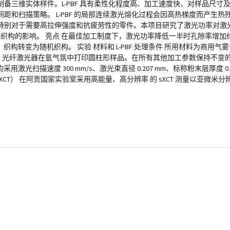
备三维实体样件。L-PBF 具有柔性化程度高、加工速度快、对样品尺寸
和扫描策略。 L-PBF 的局部连续激光熔化过程会因高热梯度而产生
对于需要高拉伸强度和抗疲劳性的零件。本项目研究了激光功率对激光粉末
晶体织构的影响。 亮点 在最佳加工制度下，激光功率降低一半时孔隙率增加约
转变为随机织构。 实验 材料和 L-PBF 处理条件 所用材料为商用气雾化 3
 400 W 的 Yb 光纤激光器在氩气氛中打印圆柱形样品。在所有其他加工参数保持不变
均采用激光扫描速度 300 mm/s、激光束直径 0.207 mm、标称粉末层厚度 
射线成像（sXCT） 在阿贡国家实验室采用高能量、高分辨率 的 sXCT 测量以亚