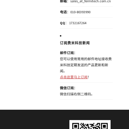
邮箱
：sales_at_fermitech.com.cn
电话
：010-80393990
QQ
： 1732167264
订阅费米科技新闻
邮件订阅：
您可以使用常用的邮件地址接收费
米科技定期发送的产品更新和新
闻。
点击这里马上订阅
！
微信订阅：
微信扫描右侧二维码。