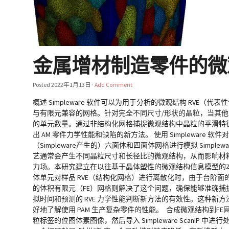
金属增材制造零件的微
Posted
2022年1月13日
·
Add Comment
概述 Simpleware 软件可以为用于分析的微观结构 R
与有限元兼容的网格。针对完全不同尺寸/形状的晶粒，当其他网
的单元数量。通过非结构化网格捕捉微观结构中晶粒的平滑特征
出 AM 零件力学性能和缺陷的新方法。 使用 Simpleware 软件
（Simpleware产生的）六面体和四面体网格进行模拟 Sim
艺通常会产生不同晶粒尺寸和长径比的微观结构，从而影响材料的
力场。本研究建立在以往基于晶体塑性的微观结构信息模型的本
体单元对样品 RVE（结构化网格）进行离散化时，由于台阶面的
的体积有限元（FE）网格则解决了这个问题，确保能够准确捕捉晶
拟时间和预测的 RVE 力学性能判断新方法的有效性。这种
好地了解使用 PAM 生产复杂零件的性能。 合成微观结构到F
粒标签的位图体素图像，然后导入 Simpleware Scan