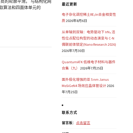
沿晶界处的轮廓平滑。 与结构化网
最近更新
面抽取算法和四面体单元的
电子杂化调控稀土RE₂In合金相变性
质
2026年8月6日
从单轴到双轴：电势驱动下 IrN₄ 活
性位点配位构型的动态演变与 C-N
偶联前体锁定(Nano Research 2026)
2026年7月30日
QuantumATK 低维电子材料与器件
合集（九）
2026年7月25日
面外极化增强的亚 5 nm Janus
MoSiGeN4 场效应晶体管设计
2026
年7月25日
联系方式
留言板
：
点击留言