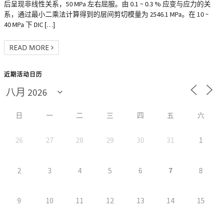
后呈现非线性关系，50 MPa 左右屈服。由 0.1 ~ 0.3 % 应变与应力的关
系，通过最小二乘法计算得到的层间剪切模量为 2546.1 MPa。在 10 ~
40 MPa 下 DIC […]
READ MORE
近期活动日历
日
一
二
三
四
五
六
26
27
28
29
30
31
1
7
2
3
4
5
6
8
9
10
11
12
13
14
15