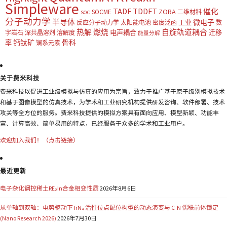
Simpleware
TADF
TDDFT
催化
ZORA
SOCME
二维材料
SOC
分子动力学
半导体
微电子
工业
反应分子动力学
太阳能电池
密度泛函
数
热解
燃烧
自旋轨道耦合
电声耦合
迁移
字岩石
深共晶溶剂
溶解度
能量分解
钙钛矿
骨科
率
镧系元素
关于费米科技
费米科技以促进工业级模拟与仿真的应用为宗旨，致力于推广基于原子级别模拟技术
和基于图像模型的仿真技术，为学术和工业研究机构提供研发咨询、软件部署、技术
攻关等全方位的服务。费米科技提供的模拟方案具有面向应用、模型新颖、功能丰
富、计算高效、简单易用的特点，已经服务于众多的学术和工业用户。
欢迎加入我们！（点击链接）
最近更新
电子杂化调控稀土RE₂In合金相变性质
2026年8月6日
从单轴到双轴：电势驱动下 IrN₄ 活性位点配位构型的动态演变与 C-N 偶联前体锁定
(Nano Research 2026)
2026年7月30日