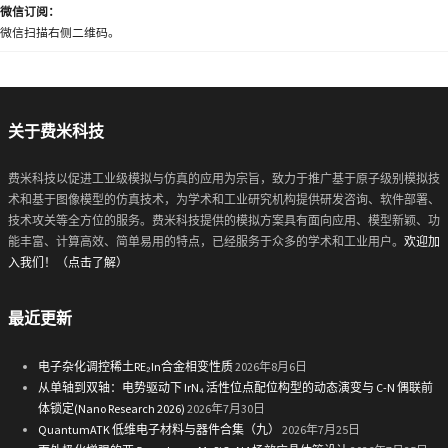
微信订阅：
微信扫描右侧二维码。
关于费米科技
费米科技以促进工业级模拟与仿真的应用为宗旨，致力于推广基于原子级别模拟技
术和基于图像模型的仿真技术，为学术和工业研究机构提供研发咨询、软件部署、
技术攻关等全方位的服务。费米科技提供的模拟方案具有面向应用、模型新颖、功
能丰富、计算高效、简单易用的特点，已经服务于众多的学术和工业用户。
欢迎加
入我们！（点击了解）
最近更新
电子杂化调控稀土RE₂In合金相变性质
2026年8月6日
从单轴到双轴：电势驱动下 IrN₄ 活性位点配位构型的动态演变与 C-N 偶联前
体锁定(Nano Research 2026)
2026年7月30日
QuantumATK 低维电子材料与器件合集（九）
2026年7月25日