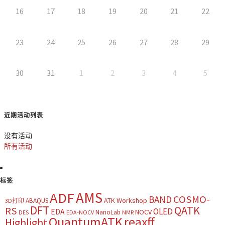
16
17
18
19
20
21
22
23
24
25
26
27
28
29
30
31
1
2
3
4
5
近期活动列表
没有活动
所有活动
标签
AMS
ADF
COSMO-
BAND
ATK Workshop
ABAQUS
3D打印
DFT
QATK
RS
OLED
EDA
NOCV
NanoLab
DES
EDA-NOCV
NMR
QuantumATK
reaxff
Highlight