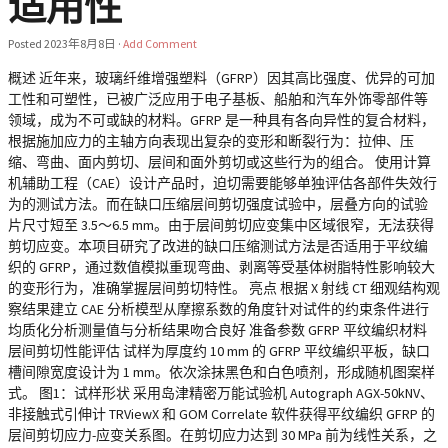
适用性
Posted
2023年8月8日
·
Add Comment
概述 近年来，玻璃纤维增强塑料（GFRP）因其高比强度、优异的可加
工性和可塑性，已被广泛应用于电子基板、船舶和汽车外饰零部件等
领域，成为不可或缺的材料。GFRP 是一种具有各向异性的复合材料，
根据施加应力的主轴方向表现出复杂的变形和断裂行为：拉伸、压
缩、弯曲、面内剪切、层间和面外剪切或这些行为的组合。 使用计算
机辅助工程（CAE）设计产品时，迫切需要能够单独评估各部件失效行
为的测试方法。而在缺口压缩层间剪切强度试验中，层叠方向的试验
片尺寸短至 3.5～6.5 mm。由于层间剪切应变集中区域很窄，无法获得
剪切应变。本项目研究了改进的缺口压缩测试方法是否适用于平纹编
织的 GFRP，通过数值模拟重现弯曲、剥离等受基体树脂特性影响较大
的变形行为，准确掌握层间剪切特性。 亮点 根据 X 射线 CT 细观结构观
察结果建立 CAE 分析模型从摩擦系数的角度针对试件的约束条件进行
均质化分析测量值与分析结果吻合良好 准备参数 GFRP 平纹编织材料
层间剪切性能评估 试样为厚度约 10 mm 的 GFRP 平纹编织平板，缺口
槽间隙宽度设计为 1 mm。依次涂抹黑色和白色喷剂，形成随机图案样
式。 图1：试样形状 采用岛津精密万能试验机 Autograph AGX-50kNV、
非接触式引伸计 TRViewX 和 GOM Correlate 软件获得平纹编织 GFRP 的
层间剪切应力-应变关系图。在剪切应力达到 30 MPa 前为线性关系，之