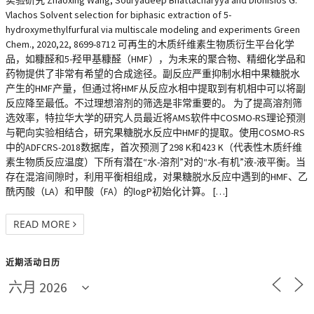
Vlachos Solvent selection for biphasic extraction of 5-
hydroxymethylfurfural via multiscale modeling and experiments Green
Chem., 2020,22, 8699-8712 可再生的木质纤维素生物质衍生平台化学
品，如糠醛和5-羟甲基糠醛（HMF），为未来的聚合物、精细化学品和
药物提供了非常有希望的合成途径。副反应严重抑制水相中果糖脱水
产生的HMF产量，但通过将HMF从反应水相中提取到有机相中可以将副
反应降至最低。不过理想溶剂的筛选是非常重要的。 为了提高溶剂筛
选效率，特拉华大学的研究人员最近将AMS软件中COSMO-RS理论预测
与靶向实验相结合，研究果糖脱水反应中HMF的提取。使用COSMO-RS
中的ADFCRS-2018数据库，首次预测了298 K和423 K（代表性木质纤维
素生物质反应温度）下所有潜在“水-溶剂”对的“水-有机”液-液平衡。当
存在混溶间隙时，利用平衡相组成，对果糖脱水反应中遇到的HMF、乙
酰丙酸（LA）和甲酸（FA）的logP初始化计算。 […]
READ MORE
近期活动日历