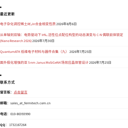
最近更新
电子杂化调控稀土RE₂In合金相变性质
2026年8月6日
从单轴到双轴：电势驱动下 IrN₄ 活性位点配位构型的动态演变与 C-N 偶联前体锁定
(Nano Research 2026)
2026年7月30日
QuantumATK 低维电子材料与器件合集（九）
2026年7月25日
面外极化增强的亚 5 nm Janus MoSiGeN4 场效应晶体管设计
2026年7月25日
联系方式
留言板
：
点击留言
邮箱
：sales_at_fermitech.com.cn
电话
：010-80393990
QQ
： 1732167264