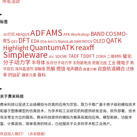
所有活动
标签
AMS
ADF
COSMO-
BAND
ATK Workshop
ABAQUS
3D打印
DFT
QATK
RS
OLED
EDA
NOCV
NanoLab
DES
EDA-NOCV
NMR
QuantumATK
reaxff
Highlight
Simpleware
TADF
TDDFT
催化
ZORA
SOCME
二维材料
SOC
分子动力学
半导体
微电子
工业
反应分子动力学
太阳能电池
密度泛函
数
热解
燃烧
自旋轨道耦合
电声耦合
迁移
字岩石
深共晶溶剂
溶解度
能量分解
钙钛矿
骨科
率
镧系元素
关于费米科技
费米科技以促进工业级模拟与仿真的应用为宗旨，致力于推广基于原子级别模拟技术
和基于图像模型的仿真技术，为学术和工业研究机构提供研发咨询、软件部署、技术
攻关等全方位的服务。费米科技提供的模拟方案具有面向应用、模型新颖、功能丰
富、计算高效、简单易用的特点，已经服务于众多的学术和工业用户。
欢迎加入我们！（点击链接）