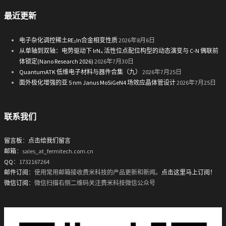
最近更新
电子杂化调控稀土RE₂In合金相变性质
2026年8月6日
从单轴到双轴：电势驱动下 IrN₄ 活性位点配位构型的动态演变与 C-N 偶联前
体锁定(Nano Research 2026)
2026年7月30日
QuantumATK 低维电子材料与器件合集（九）
2026年7月25日
面外极化增强的亚 5 nm Janus MoSiGeN4 场效应晶体管设计
2026年7月25日
联系我们
留言板
：
点击给我们留言
邮箱
：sales_at_fermitech.com.cn
QQ
：1732167264
邮件订阅
：使用常用邮箱接收费米科技的产品更新和新闻。
点击这里马上订阅！
微信订阅
：微信扫描右侧二维码关注费米科技微信公众号