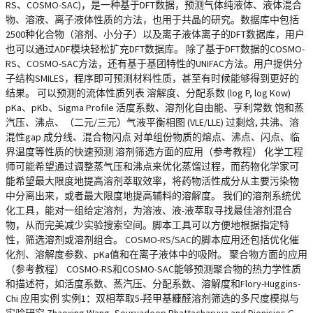
RS、COSMO-SAC)，是一种基于DFT数据，预测气体纯液体、液体混合
物、溶液、离子液体性质的方法，也用于共晶的研究。数据库中包括
2500种化合物（溶剂、小分子）以及离子液体离子的DFT数据库，用户
也可以通过ADF模块轻松扩充DFT数据库。 除了基于DFT数据的COSMO-
RS、COSMO-SAC方法，还有基于基团特性的UNIFAC方法。用户提供分
子结构SMILES，程序即可预测材料性质，甚至有时候能够得到更好的
结果。 可以预测的流体性质列表 溶解度、分配系数 (log P, log Kow)
pKa、pKb、Sigma Profile 活度系数、溶剂化自由能、亨利常数 饱和蒸
汽压、沸点、（二元/三元）气液平衡相图 (VLE/LLE) 过剩焓, 共沸、溶
混性gap 成分线、混合物闪点 对单组份物质的熔点、沸点、闪点、临
界温度等性质的快速预测 溶剂筛选方面的应用（参考教程） 化学工程
师可能希望通过调整蒸气压和沸点来优化蒸馏过程，而药物化学家可
能希望最大限度地提高溶剂萃取效率，将药物活性成分从主要污染物
中分离出来，或者最大限度地提高辅料的溶解度。 我们的溶剂系统优
化工具，能对一组给定溶剂，为溶液、液-液萃取寻找最佳溶剂混合
物，从而完美减少实验搜索空间。脚本工具可以方便地根据指定特
性，筛选溶剂或溶剂组合。 COSMO-RS/SAC的脚本应用还包括优化催
化剂、溶解度参数、pKa值和在离子液体中的吸附。 聚合物方面的应用
（参考教程） COSMO-RS和COSMO-SAC能够预测聚合物的热力学性质
和描述符，如活度系数、蒸汽压、分配系数、溶解度和Flory-Huggins-
Chi 应用实例 实例1：双相萃取5-羟甲基糠醛溶剂筛选的多尺度模拟与
实验研究 Zhaoxing Wang, Souryadeep Bhattacharyya and Dionisios G.