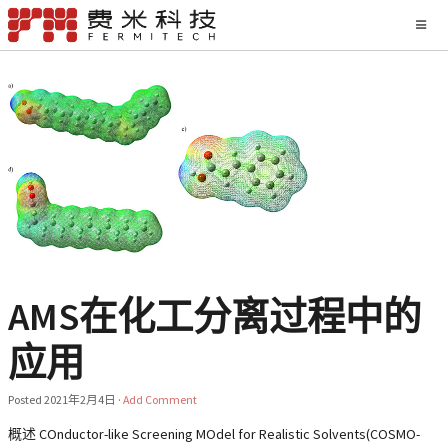
AMS在化工分离过程中的
应用
Posted
2021年2月4日
·
Add Comment
概述 COnductor-like Screening MOdel for Realistic Solvents(COSMO-