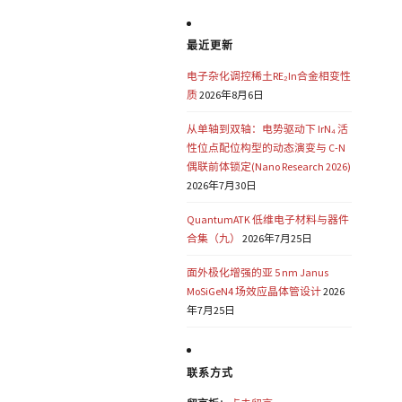
最近更新
电子杂化调控稀土RE₂In合金相变性
质
2026年8月6日
从单轴到双轴：电势驱动下 IrN₄ 活
性位点配位构型的动态演变与 C-N
偶联前体锁定(Nano Research 2026)
2026年7月30日
QuantumATK 低维电子材料与器件
合集（九）
2026年7月25日
面外极化增强的亚 5 nm Janus
MoSiGeN4 场效应晶体管设计
2026
年7月25日
联系方式