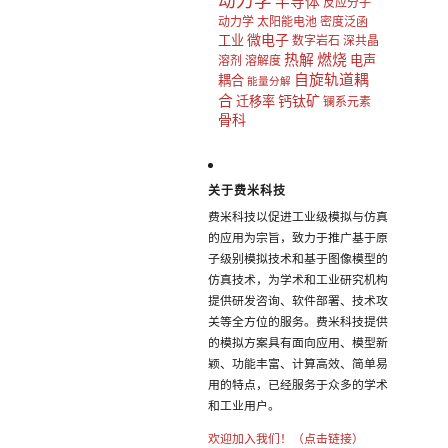
动力学
半导体
反应分子
动力学
太阳能电池
密度泛函
微电子
工业
数字岩石
深共晶
热解
燃烧
电声
溶剂
溶解度
自旋轨道耦
耦合
能量分解
合
钙钛矿
迁移率
镧系元素
骨科
关于费米科技
费米科技以促进工业级模拟与仿真
的应用为宗旨，致力于推广基于原
子级别模拟技术和基于图像模型的
仿真技术，为学术和工业研究机构
提供研发咨询、软件部署、技术攻
关等全方位的服务。费米科技提供
的模拟方案具有面向应用、模型新
颖、功能丰富、计算高效、简单易
用的特点，已经服务于众多的学术
和工业用户。
欢迎加入我们！（点击链接）