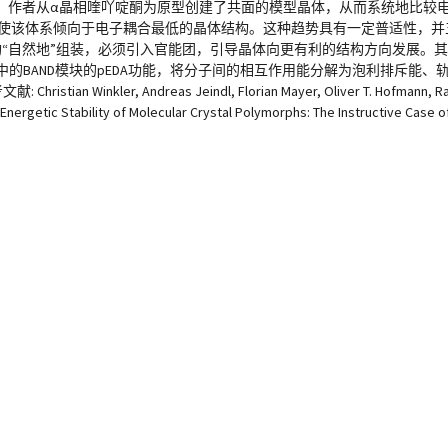
，作者从α晶相喹吖啶酮为原型创建了共面的模型晶体，从而系统地比较
促使该体系倾向于电子耦合最低的晶体结构。这种趋势具有一定普适性，并
“自然地”组装，必须引入官能团，引导晶体向更有利的结构方向发展。
中的BAND模块的pEDA功能，将分子间的相互作用能分解为泡利排斥能
, Andreas Jeindl, Florian Mayer, Oliver T. Hofmann, Ralf To
nergetic Stability of Molecular Crystal Polymorphs: The Instructive Case 