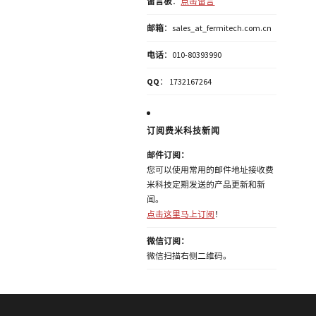
留言板
：
点击留言
邮箱
：sales_at_fermitech.com.cn
电话
：010-80393990
QQ
： 1732167264
订阅费米科技新闻
邮件订阅：
您可以使用常用的邮件地址接收费
米科技定期发送的产品更新和新
闻。
点击这里马上订阅
！
微信订阅：
微信扫描右侧二维码。