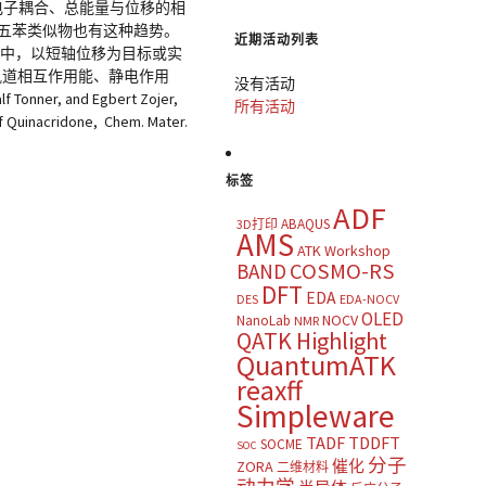
电子耦合、总能量与位移的相
五苯类似物也有这种趋势。
近期活动列表
其中，以短轴位移为目标或实
、轨道相互作用能、静电作用
没有活动
nner, and Egbert Zojer,
所有活动
of Quinacridone, Chem. Mater.
标签
ADF
ABAQUS
3D打印
AMS
ATK Workshop
COSMO-RS
BAND
DFT
EDA
DES
EDA-NOCV
OLED
NOCV
NanoLab
NMR
QATK Highlight
QuantumATK
reaxff
Simpleware
TADF
TDDFT
SOCME
SOC
分子
催化
ZORA
二维材料