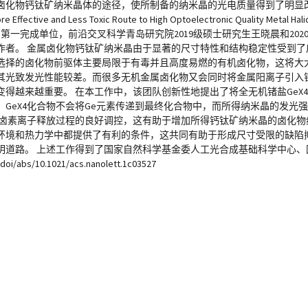
卤化物钙钛矿纳米晶体的途径，使所制备的纳米晶的光电质量得到了明显
re Effective and Less Toxic Route to High Optoelectronic Quality Metal Hal
论文的第一完成单位，前沿交叉科学青岛研究院2019级硕士研究生王晓晨和20
作者。 金属卤化物钙钛矿纳米晶由于显著的尺寸特性和结构稳定性受到了
选择的卤化物前驱体主要局限于有毒并且高度易燃的有机卤化物，这将大
其光致发光性能较差。而很多无机金属卤化物又会同时将金属阳离子引入
越重要。 在本工作中，该团队创新性地提出了将全无机锗盐GeX4(X = 
GeX4化合物不会将Ge元素传递到最终化合物中，而所得纳米晶的发光
中卤素离子释放过程的良好调控，这有助于增加所得钙钛矿纳米晶的卤化物
环境和热力学中都提供了有利的条件，这共同有助于形成尺寸受限的缺陷
明道路。 上述工作得到了国家自然科学基金委人工光合成基础科学中心、
/10.1021/acs.nanolett.1c03527