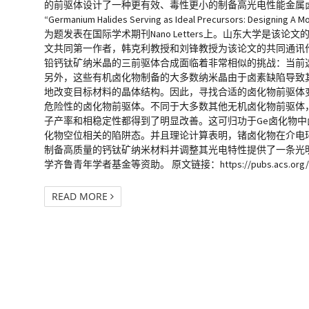
的前驱体设计了一种更有效、毒性更小的制备高光电性能金属
“Germanium Halides Serving as Ideal Precursors: Designing A Mo
为题发表在国际学术期刊Nano Letters上。山东大学是该
文共同第一作者，韩克利教授和刘锋教授为该论文的共同通讯
铅钙钛矿纳米晶的三前驱体合成面临着非常相似的挑战：当前
另外，这些有机卤化物制备的大多数纳米晶由于卤素缺陷导致
地改变目标材料的晶体结构。因此，寻找合适的卤化物前驱体变得越来
危险性的卤化物前驱体。不同于大多数其他无机卤化物前驱体，
子产率和相稳定性都得到了明显改善。这可归功于Ge卤化物
化物空位相关的陷阱态。并且理论计算表明，锗卤化物在介电
制备高质量的钙钛矿纳米材料并调整其光电特性提供了一条光
学齐鲁青年学者基金等资助。 原文链接：https://pubs.acs.org/doi/abs
READ MORE