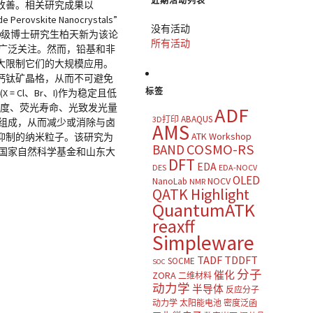
近期活动列表
改善。相关研究成果以
ide Perovskite Nanocrystals”
没有活动
20级博士研究生柏天新为该论
所有活动
广泛关注。然而，铅基和非
大限制它们的大规模应用。
钙钛矿晶格，从而不可避免
标签
Cl、Br、I)作为稳定且低
强度、荧光寿命、光致发光量
ADF
ABAQUS
3D打印
组成，从而减少或消除与卤
AMS
ATK Workshop
抑制的纳米粒子。该研究为
COSMO-RS
BAND
国家自然科学基金和山东大
DFT
EDA
DES
EDA-NOCV
OLED
NOCV
NanoLab
NMR
QATK Highlight
QuantumATK
reaxff
Simpleware
TADF
TDDFT
SOCME
SOC
分子
催化
ZORA
二维材料
动力学
半导体
反应分子
动力学
太阳能电池
密度泛函