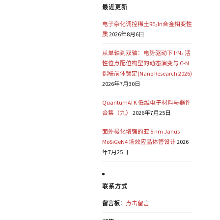
最近更新
电子杂化调控稀土RE₂In合金相变性
质
2026年8月6日
从单轴到双轴：电势驱动下 IrN₄ 活
性位点配位构型的动态演变与 C-N
偶联前体锁定(Nano Research 2026)
2026年7月30日
QuantumATK 低维电子材料与器件
合集（九）
2026年7月25日
面外极化增强的亚 5 nm Janus
MoSiGeN4 场效应晶体管设计
2026
年7月25日
联系方式
留言板
：
点击留言