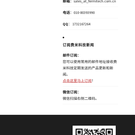
邮箱
：sales_at_fermitech.com.cn
电话
：010-80393990
QQ
： 1732167264
订阅费米科技新闻
邮件订阅：
您可以使用常用的邮件地址接收费
米科技定期发送的产品更新和新
闻。
点击这里马上订阅
！
微信订阅：
微信扫描右侧二维码。