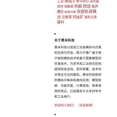
微电子
工业
数字岩石
深共晶
热解
燃烧
电声
溶剂
溶解度
自旋轨道耦
耦合
能量分解
合
钙钛矿
迁移率
镧系元素
骨科
关于费米科技
费米科技以促进工业级模拟与仿真
的应用为宗旨，致力于推广基于原
子级别模拟技术和基于图像模型的
仿真技术，为学术和工业研究机构
提供研发咨询、软件部署、技术攻
关等全方位的服务。费米科技提供
的模拟方案具有面向应用、模型新
颖、功能丰富、计算高效、简单易
用的特点，已经服务于众多的学术
和工业用户。
欢迎加入我们！（点击链接）