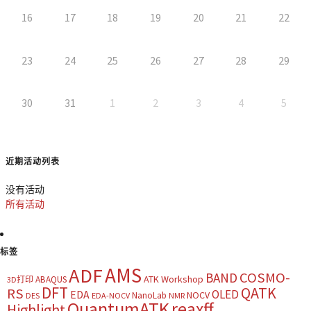
16
17
18
19
20
21
22
23
24
25
26
27
28
29
30
31
1
2
3
4
5
近期活动列表
没有活动
所有活动
标签
AMS
ADF
COSMO-
BAND
ATK Workshop
ABAQUS
3D打印
DFT
QATK
RS
OLED
EDA
NOCV
NanoLab
DES
EDA-NOCV
NMR
QuantumATK
reaxff
Highlight