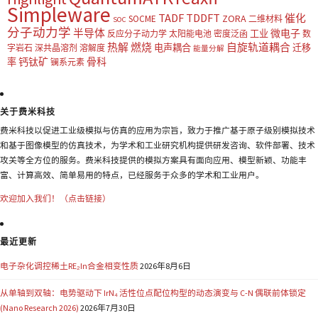
Simpleware
TADF
TDDFT
催化
ZORA
SOCME
二维材料
SOC
分子动力学
半导体
微电子
工业
反应分子动力学
太阳能电池
密度泛函
数
热解
燃烧
自旋轨道耦合
电声耦合
迁移
字岩石
深共晶溶剂
溶解度
能量分解
钙钛矿
骨科
率
镧系元素
关于费米科技
费米科技以促进工业级模拟与仿真的应用为宗旨，致力于推广基于原子级别模拟技术
和基于图像模型的仿真技术，为学术和工业研究机构提供研发咨询、软件部署、技术
攻关等全方位的服务。费米科技提供的模拟方案具有面向应用、模型新颖、功能丰
富、计算高效、简单易用的特点，已经服务于众多的学术和工业用户。
欢迎加入我们！（点击链接）
最近更新
电子杂化调控稀土RE₂In合金相变性质
2026年8月6日
从单轴到双轴：电势驱动下 IrN₄ 活性位点配位构型的动态演变与 C-N 偶联前体锁定
(Nano Research 2026)
2026年7月30日