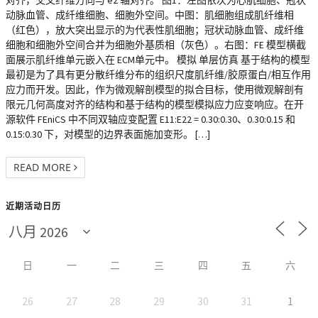
对齐，交叉纤维方向与 e2 轴对齐。 图1：左图依次为心肌细胞、冠状
动脉血管、成纤维细胞、细胞外空间。中图：肌细胞组成肌纤维相
（红色），放大突出显示的为代表性肌细胞；冠状动脉血管、成纤维
细胞和细胞外空间合并为细胞外基质相（灰色）。右图：FE 模型横截
面展示肌纤维单元嵌入在 ECM单元中。 模拟 单层仿真 基于结构的模型
最初是为了具有更分散纤维分布的组织尺度肌纤维/胶原蛋白/相互作用
应力而开发。因此，作为微观解剖模型的拟合目标，使用微观解剖有
限元几何高度对齐的结构和基于结构的模型模拟应力应变响应。在开
源软件 FEniCS 中不同双轴应变配置 E11:E22 = 0.30:0.30、0.30:0.15 和
0.15:0.30 下，对模型的边界表面施加变形。 […]
READ MORE
近期活动日历
日
一
二
三
四
五
六
26
27
28
29
30
31
1