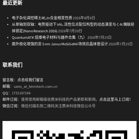
最近更新
电子杂化调控稀土RE₂In合金相变性质
2026年8月6日
从单轴到双轴：电势驱动下 IrN₄ 活性位点配位构型的动态演变与 C-N 偶联前
体锁定(Nano Research 2026)
2026年7月30日
QuantumATK 低维电子材料与器件合集（九）
2026年7月25日
面外极化增强的亚 5 nm Janus MoSiGeN4 场效应晶体管设计
2026年7月25日
联系我们
留言板
：
点击给我们留言
邮箱
：sales_at_fermitech.com.cn
QQ
：1732167264
邮件订阅
：使用常用邮箱接收费米科技的产品更新和新闻。
点击这里马上订阅！
微信订阅
：微信扫描右侧二维码关注费米科技微信公众号