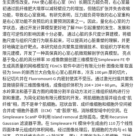
生实质性改变。PAH 使心脏右心室（RV）长期压力超负荷，右心室最
初通过肌纤维肥大增厚以减轻壁应力的增加，但随后扩张并失去收缩
功能，导致右心室衰竭。有研究表明，压力超负荷导致的右心室重构
是右心室功能不良预后的主要预测因素之一。因此，量化右心室的力
学状态，通过开发计算模型更好地了解 PAH 引起重塑的发生、发展和
潜在可逆性的影响因素十分必要。 通过心脏的多尺度计算建模，将细
胞尺度与组织尺度行为联系起来，可以提高对心脏重塑的理解，并更
好地确定治疗靶点。本研究结合共聚焦显微镜技术、软组织力学和有
限元建模，开发了一种高保真的心室心肌微观解剖学仿真模型。 亮点
基于兔心肌的高分辨率 3D 成像数据创建三维模型在Simpleware FE 中
生成高质量的网格模型在 FEniCS 软件中进行有限元分析 图像处理 取直
径为 5mm 的新西兰大白兔左心室心肌样本，冷冻 100 μm 厚的切片，
标记切片并在 Fluoromount-G 内密封使其不受压。通过激光扫描共聚焦
显微镜获得三维图像堆栈，成像组织体积为 204 × 204 × 60 μm。 采用分
水岭算法和基于直方图的阈值分割半自动方法对三维组织结构进行分
割和重建。为简化初始有限元模型的开发，将肌细胞连接并组合成“肌
纤维”相，而不是单个肌细胞。冠状血管、成纤维细胞和细胞外空间被
合并成“细胞外基质（ECM）”或“胶原”相，消除模型域中的空洞。在
Simpleware ScanIP 中利用 Island removal 去除孤岛，使用 Recursive
Gaussian 滤波器平滑。在 Simpleware FE 模块中生成由约 110 万个线性
四面体单元组成的体积网格。经过图像处理后，肌细胞的方向与 e1 轴