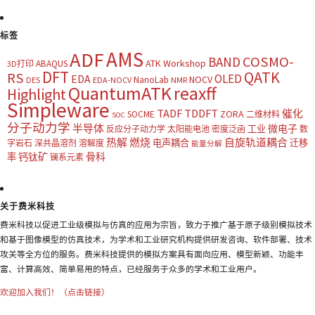
标签
AMS
ADF
COSMO-
BAND
ATK Workshop
ABAQUS
3D打印
DFT
QATK
RS
OLED
EDA
NOCV
NanoLab
DES
EDA-NOCV
NMR
QuantumATK
reaxff
Highlight
Simpleware
TADF
TDDFT
催化
ZORA
SOCME
二维材料
SOC
分子动力学
半导体
微电子
工业
反应分子动力学
太阳能电池
密度泛函
数
热解
燃烧
自旋轨道耦合
电声耦合
迁移
字岩石
深共晶溶剂
溶解度
能量分解
钙钛矿
骨科
率
镧系元素
关于费米科技
费米科技以促进工业级模拟与仿真的应用为宗旨，致力于推广基于原子级别模拟技术
和基于图像模型的仿真技术，为学术和工业研究机构提供研发咨询、软件部署、技术
攻关等全方位的服务。费米科技提供的模拟方案具有面向应用、模型新颖、功能丰
富、计算高效、简单易用的特点，已经服务于众多的学术和工业用户。
欢迎加入我们！（点击链接）