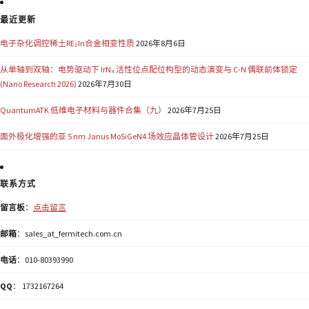
最近更新
电子杂化调控稀土RE₂In合金相变性质
2026年8月6日
从单轴到双轴：电势驱动下 IrN₄ 活性位点配位构型的动态演变与 C-N 偶联前体锁定
(Nano Research 2026)
2026年7月30日
QuantumATK 低维电子材料与器件合集（九）
2026年7月25日
面外极化增强的亚 5 nm Janus MoSiGeN4 场效应晶体管设计
2026年7月25日
联系方式
留言板
：
点击留言
邮箱
：sales_at_fermitech.com.cn
电话
：010-80393990
QQ
： 1732167264