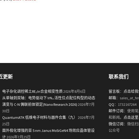
近更新
联系我们
电子杂化调控稀土RE₂In合金相变性质
2026年8月6日
留言板
：
点击给我
从单轴到双轴：电势驱动下 IrN₄ 活性位点配位构型的动态
邮箱
：sales_at_fe
演变与 C-N 偶联前体锁定(Nano Research 2026)
2026年7月
QQ
：1732167264
30日
邮件订阅
：使用常
QuantumATK 低维电子材料与器件合集（九）
2026年7月
和新闻。
点击这里
25日
微信订阅
：微信扫
面外极化增强的亚 5 nm Janus MoSiGeN4 场效应晶体管设
公众号
计
2026年7月25日