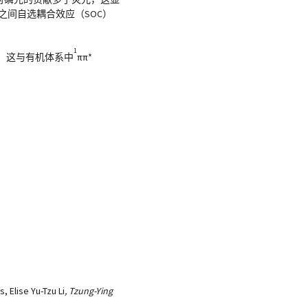
之间自选耦合效应（SOC）
1
大。这与有机体系中
ππ*
 Elise Yu-Tzu Li
, Tzung-Ying