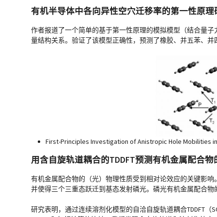
有机半导体中各向异性空穴迁移率的第一性原理
作者报道了一个简单的基于第一性原理的模拟模型（结合量子力学和
量结构关系。验证了该模型正确性，预测了橡胶、并五苯、并四苯
First-Principles Investigation of Anistropic Hole Mobilitie
用含自旋轨道耦合的TDDFT预测有机金属配合
有机金属配合物的（光）物理性质受到相对论效应的关键影响
并使得三个三重态跃迁到基态发射磷光。磷光有机金属配合物的
研究表明，通过连续溶剂化模型的自洽自旋轨道耦合TDDFT（SOC