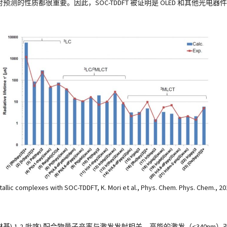
预测的性质都很重要。因此，SOC-TDDFT 被证明是 OLED 和其他光电
lic complexes with SOC-TDDFT, K. Mori et al., Phys. Chem. Phys. Chem., 20
5-(1-异喹啉基)-1,2-吡咯) 配合物量子产率与激发发射相关。高能的激发（<34