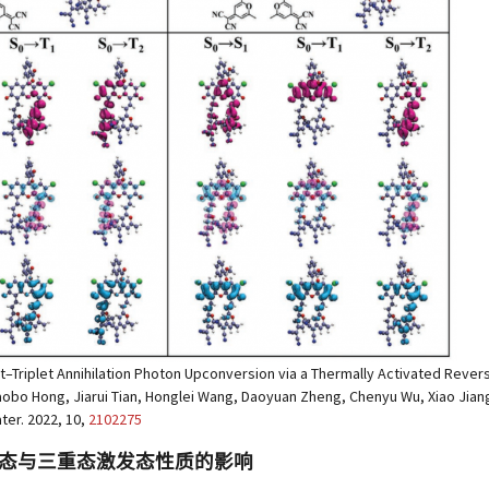
et–Triplet Annihilation Photon Upconversion via a Thermally Activated Rever
obo Hong, Jiarui Tian, Honglei Wang, Daoyuan Zheng, Chenyu Wu, Xiao Jiang
ter. 2022, 10,
2102275
重态与三重态激发态性质的影响