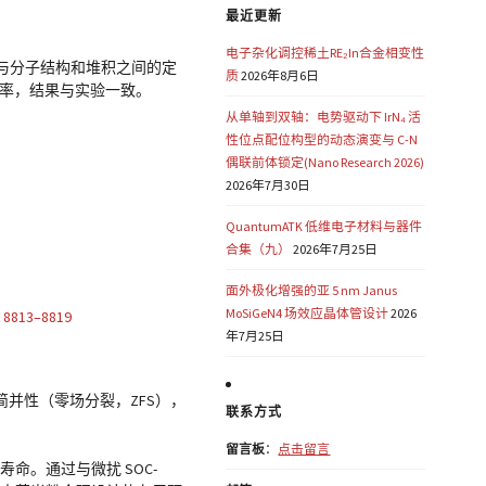
最近更新
电子杂化调控稀土RE₂In合金相变性
率与分子结构和堆积之间的定
质
2026年8月6日
移率，结果与实验一致。
从单轴到双轴：电势驱动下 IrN₄ 活
性位点配位构型的动态演变与 C-N
偶联前体锁定(Nano Research 2026)
2026年7月30日
QuantumATK 低维电子材料与器件
合集（九）
2026年7月25日
面外极化增强的亚 5 nm Janus
MoSiGeN4 场效应晶体管设计
2026
,
8813–8819
年7月25日
并性（零场分裂，ZFS），
联系方式
留言板
：
点击留言
寿命。通过与微扰 SOC-