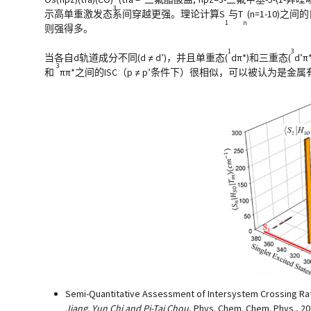
3
示高单重激发态系间穿越更强。理论计算S
与T
(n=1-10
1
n
则强得多。
1
3
当各自d轨道成分不同(d ≠ d’)，并且单重态(
dπ*)和三重态(
d
3
和
ππ*之间的ISC（p ≠ p’条件下）很相似，可以被认为是金属有
Semi-Quantitative Assessment of Intersystem Crossing Rate:
Jiang, Yun Chi and Pi-Tai Chou
, Phys. Chem. Chem. Phys., 20