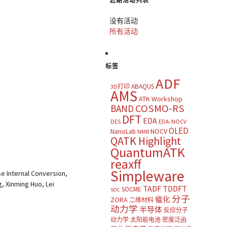
近期活动列表
没有活动
所有活动
标签
ADF
ABAQUS
3D打印
AMS
ATK Workshop
COSMO-RS
BAND
DFT
EDA
DES
EDA-NOCV
OLED
NOCV
NanoLab
NMR
QATK Highlight
QuantumATK
reaxff
Simpleware
se Internal Conversion,
, Xinming Huo, Lei
TADF
TDDFT
SOCME
SOC
分子
催化
ZORA
二维材料
动力学
半导体
反应分子
动力学
太阳能电池
密度泛函