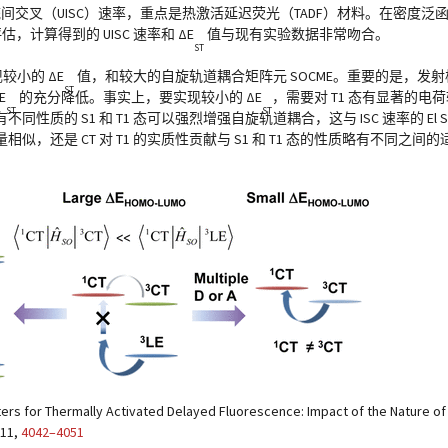
交叉（UISC）速率，重点是热激活延迟荧光（TADF）材料。在密度泛函理论（
，计算得到的 UISC 速率和 ΔE
值与现有实验数据非常吻合。
ST
较小的 ΔE
值，和较大的自旋轨道耦合矩阵元 SOCME。重要的是，发射极 H
ST
E
的充分降低。事实上，要实现较小的 ΔE
，需要对 T1 态有显著的电
ST
ST
的 S1 和 T1 态可以强烈增强自旋轨道耦合，这与 ISC 速率的 El S
是 CT 对 T1 的实质性贡献与 S1 和 T1 态的性质略有不同之间的适
rs for Thermally Activated Delayed Fluorescence: Impact of the Nature of S
 11,
4042–4051