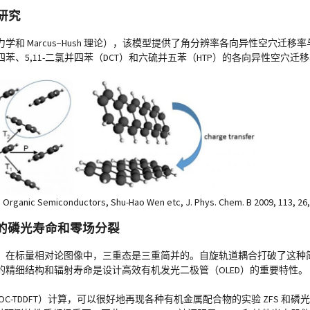
研究
 Marcus−Hush 理论），该模型提供了角分辨率各向异性空穴迁移
、5,11-二氯并四苯（DCT）和六硫并五苯（HTP）的各向异性空穴迁
s in Organic Semiconductors, Shu-Hao Wen etc, J. Phys. Chem. B 2009, 113, 26
物的磷光寿命和零场分裂
。在标量相对论图像中，三重态是三重简并的。自旋轨道耦合打破了这种简
精细结构和辐射寿命是设计高效有机发光二极管（OLED）的重要特性。
-TDDFT）计算，可以很好地再现各种有机金属配合物的实验 ZFS 和磷光