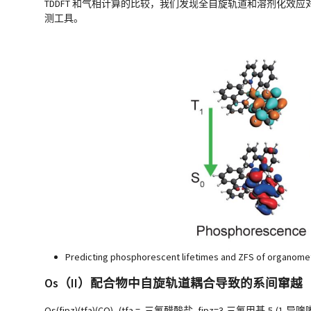
TDDFT 和气相计算的比较，我们发现全自旋轨道和溶剂化效应对
测工具。
Predicting phosphorescent lifetimes and ZFS of organometal
Os（II）配合物中自旋轨道耦合导致的系间窜越
Os(fipz)(tfa)(CO)
(tfa = 三氟醋酸盐, fipz=3-三氟甲基-