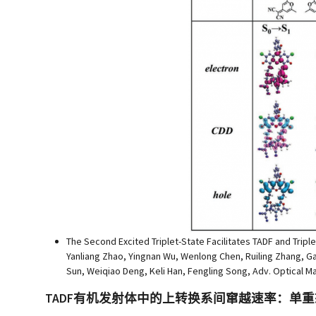
The Second Excited Triplet-State Facilitates TADF and Tripl
Yanliang Zhao, Yingnan Wu, Wenlong Chen, Ruiling Zhang, Ga
Sun, Weiqiao Deng, Keli Han, Fengling Song, Adv. Optical Ma
TADF有机发射体中的上转换系间窜越速率：单