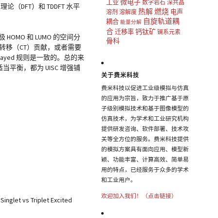
微电子
工业
数字岩石
深共晶
DFT）和 TDDFT 水平
热解
燃烧
电声
溶剂
溶解度
自旋轨道耦
耦合
能量分解
合
钙钛矿
迁移率
镧系元素
OMO 和 LUMO 的空间分
骨科
荷转移（CT）贡献，或者需要
ayed 规则是一致的。总的来
当平衡，都为 UISC 增强铺
关于费米科技
费米科技以促进工业级模拟与仿真
的应用为宗旨，致力于推广基于原
子级别模拟技术和基于图像模型的
仿真技术，为学术和工业研究机构
提供研发咨询、软件部署、技术攻
关等全方位的服务。费米科技提供
的模拟方案具有面向应用、模型新
颖、功能丰富、计算高效、简单易
用的特点，已经服务于众多的学术
和工业用户。
欢迎加入我们！（点击链接）
inglet vs Triplet Excited