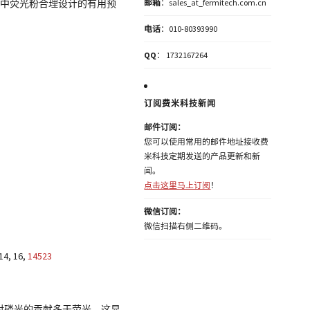
器件中荧光粉合理设计的有用预
邮箱
：sales_at_fermitech.com.cn
电话
：010-80393990
QQ
： 1732167264
订阅费米科技新闻
邮件订阅：
您可以使用常用的邮件地址接收费
米科技定期发送的产品更新和新
闻。
点击这里马上订阅
！
微信订阅：
微信扫描右侧二维码。
14, 16,
14523
0nm）对磷光的贡献多于荧光，这显