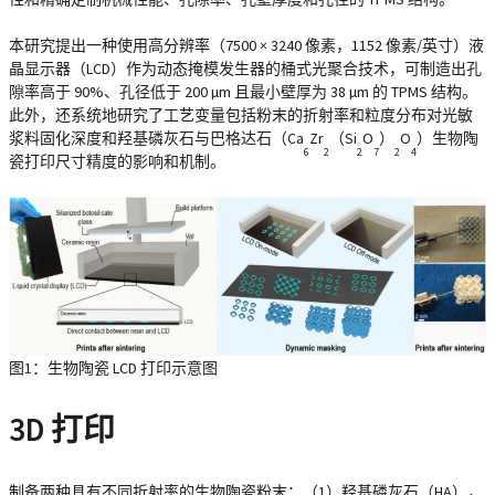
本研究提出一种使用高分辨率（7500 × 3240 像素，1152 像素/英寸）液
晶显示器（LCD）作为动态掩模发生器的桶式光聚合技术，可制造出孔
隙率高于 90%、孔径低于 200 µm 且最小壁厚为 38 µm 的 TPMS 结构。
此外，还系统地研究了工艺变量包括粉末的折射率和粒度分布对光敏
浆料固化深度和羟基磷灰石与巴格达石（Ca
Zr
（Si
O
）
O
）生物陶
6
2
2
7
2
4
瓷打印尺寸精度的影响和机制。
图1：生物陶瓷 LCD 打印示意图
3D 打印
制备两种具有不同折射率的生物陶瓷粉末：（1）羟基磷灰石（HA），