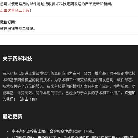
您可以使用常用的邮件地址接收费米科技定期发送的产品更新和新闻。
点击这里马上订阅
！
微信订阅：
微信扫描右侧二维码。
关于费米科技
费米科技以促进工业级模拟与仿真的应用为宗旨，致力于推广基于原子级别模拟技
术和基于图像模型的仿真技术，为学术和工业研究机构提供研发咨询、软件部署、
技术攻关等全方位的服务。费米科技提供的模拟方案具有面向应用、模型新颖、功
能丰富、计算高效、简单易用的特点，已经服务于众多的学术和工业用户。
欢迎加
入我们！（点击了解）
最近更新
电子杂化调控稀土RE₂In合金相变性质
2026年8月6日
从单轴到双轴：电势驱动下 IrN₄ 活性位点配位构型的动态演变与 C-N 偶联前