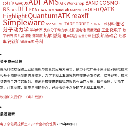
AMS
ADF
COSMO-
BAND
ATK Workshop
ABAQUS
3D打印
DFT
QATK
RS
OLED
EDA
NOCV
NanoLab
DES
EDA-NOCV
NMR
QuantumATK
reaxff
Highlight
Simpleware
TADF
TDDFT
催化
ZORA
SOCME
二维材料
SOC
分子动力学
半导体
微电子
工业
反应分子动力学
太阳能电池
密度泛函
数
热解
燃烧
自旋轨道耦合
电声耦合
迁移
字岩石
深共晶溶剂
溶解度
能量分解
钙钛矿
骨科
率
镧系元素
关于费米科技
费米科技以促进工业级模拟与仿真的应用为宗旨，致力于推广基于原子级别模拟技术
和基于图像模型的仿真技术，为学术和工业研究机构提供研发咨询、软件部署、技术
攻关等全方位的服务。费米科技提供的模拟方案具有面向应用、模型新颖、功能丰
富、计算高效、简单易用的特点，已经服务于众多的学术和工业用户。
欢迎加入我们！（点击链接）
最近更新
电子杂化调控稀土RE₂In合金相变性质
2026年8月6日