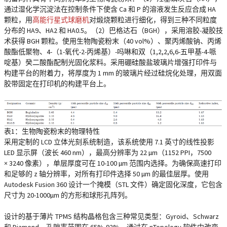
通过湿化学沉淀法在控制条件下使含 Ca 和 P 的溶液发生反应合成 HA
颗粒，用
高能行星式球磨机
对煅烧颗粒进行细化，得到三种不同粒度
分布的 HA9、HA2 和 HA0.5。（2）巴格达石（BGH），采用溶胶-凝胶技
术获得 BGH 颗粒。使用生物陶瓷粉末（40 vol%）、聚丙烯酸钠、丙烯
酸酯低聚物、4-（1-氧代-2-丙烯基）-吗啉和双（1,2,2,6,6-五甲基-4-哌
啶基）癸二酸酯配制光固化浆料。采用硼硅酸盐玻璃片增强打印件与
构建平台的附着力，将厚度为 1 mm 的玻璃片经过硅烷化处理，用双面
胶带固定在打印机的构建平台上。
表1：生物陶瓷粉末的物理特性
采用定制的 LCD 立体光刻系统制造，该系统使用 7.1 英寸的线性投影
LED 显示屏（波长 460 nm），最高分辨率为 22 µm（1152 PPI，7500
× 3240 像素），单层厚度可在 10-100 µm 范围内选择。为确保高速打印
和足够的 z 轴分辨率，对所有打印件选择 50 µm 的最佳层厚。使用
Autodesk Fusion 360 设计一个掩模（STL 文件）确定固化深度，它包含
尺寸为 20-1000µm 的方形和球形孔阵列。
设计的基于薄片 TPMS 结构晶格包含三种常见类型：Gyroid、Schwarz