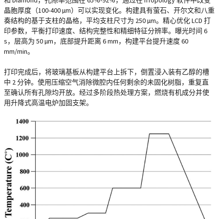
和 Diamond，孔隙率范围在 65%-92%，通过在 nTopology 软件中改变
晶胞厚度（100-400 µm）可以实现变化。构建具有萤石、开尔文和八重
奏结构的基于支柱的晶格，平均支柱尺寸为 250 µm。精心优化 LCD 打
印参数，平衡打印速度、结构完整性和精细特征分辨率。曝光时间 6
s，层高为 50 µm，底部提升距离 6 mm，构建平台提升速度 60
mm/min。
打印完成后，将玻璃基板从构建平台上拆下，倒置浸入装有乙醇的槽
中 2 分钟。使用压缩空气消除微腔内任何剩余的未固化树脂，重复直
至确认所有孔隙均开放。经过多阶段热处理方案，燃烧有机成分并使
用升降式高温电炉加固支架。