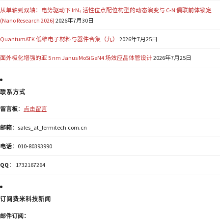
从单轴到双轴：电势驱动下 IrN₄ 活性位点配位构型的动态演变与 C-N 偶联前体锁定
(Nano Research 2026)
2026年7月30日
QuantumATK 低维电子材料与器件合集（九）
2026年7月25日
面外极化增强的亚 5 nm Janus MoSiGeN4 场效应晶体管设计
2026年7月25日
联系方式
留言板
：
点击留言
邮箱
：sales_at_fermitech.com.cn
电话
：010-80393990
QQ
： 1732167264
订阅费米科技新闻
邮件订阅：