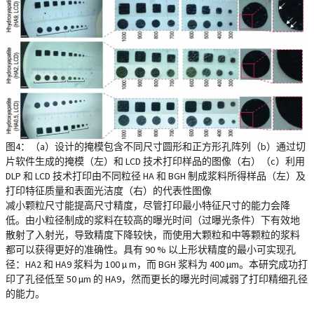
图4：（a）设计的掩模包含不同尺寸圆形和正方形孔阵列（b）通过切
片软件生成的掩模（左）和 LCD 技术打印样品的图像（右）（c）利用
DLP 和 LCD 技术打印由不同粒径 HA 和 BGH 制成浆料所得样品（左）及
打印特征质量和表面光洁度（右）的代表性图像
减小颗粒尺寸能提高尺寸精度，尽管打印最小特征尺寸的能力会降
低。由小粒径制成的浆料在较高的曝光时间（过曝光条件）下有效地
散射了入射光，导致精度下降较快，而使用大颗粒和中等颗粒的浆料
都可以获得更好的准确性。具有 90 % 以上形状精度的最小可实现孔
径：HA2 和 HA9 浆料为 100 µ m，而 BGH 浆料为 400 µm。本研究成功打
印了孔径低至 50 µm 的 HA9，然而更长的曝光时间减弱了打印精细孔径
的能力。