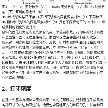
图3：（a）HA9 无分散剂（左）、HA0.5 无分散剂（右）和 HA9 加分散
剂（下）浆料的稳定性（b）由
HA9 制成浆料与已保存 14 天相同浆料的固化深度对比（c）不同粒径
HA 颗粒制成浆料的固化深度对比（d）具有不同折射率的 HA 和 BGH 制
成浆料的固化深度对比
浆料的固化行为是陶瓷光聚合的另一个重要参数。打印件的尺寸精度
和坚固性与固化深度直接相关，而固化深度主要由浆料配方决定。一
般来说，陶瓷颗粒的粒度分布、形状、折射率和体积百分比会影响陶
瓷内部材料的性质。测量由三种尺寸（D50 = 9.0 µm、2.6 µm 和 0.5
µm）HA 颗粒制成浆料在不同 UV 曝光时间下的固化深度，其随粒径减
小而降低。HA 和 BGH 的粒径分布接近，折射率分别为 1.63 和 1.67。与
BGH 相比，由 HA 制成浆料的固化深度大约高出 5-10 倍。随着粒径减小
以及陶瓷与树脂折射率差的增大，固化深度减小。陶瓷和树脂折射率
的微小差异会对固化深度产生重大影响，可能超过粒径和颗粒间距变
化所造成的影响。
2，打印精度
创建一个基准掩模检查高分辨率 LCD 的打印精度，特别是在生成具有
各种尺寸的曲边和直边时。掩模包含两组正方形和圆形孔，长度和直