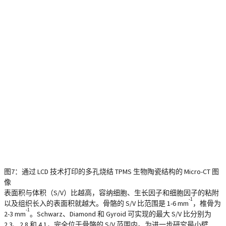
图7：通过 LCD 技术打印的多孔烧结 TPMS 生物陶瓷结构的 Micro-CT 图
像
表面积与体积（S/V）比越高，容纳细胞、生长因子和细胞因子的粘附
-1
以及组织长入的表面积就越大。骨骼的 S/V 比范围是 1-6 mm
，椎骨为
-1
2-3 mm
。Schwarz、Diamond 和 Gyroid 可实现的最大 S/V 比分别为
2.3、2.8 和 4.1，完全位于骨骼的 S/V 范围内。为进一步研究最小壁