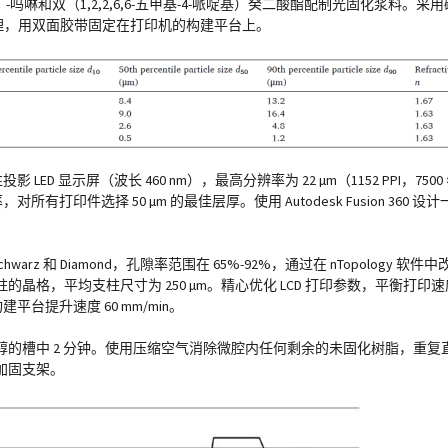
）-吗啉和双（1,2,2,6,6-五甲基-4-哌啶基）癸二酸酯配制光固化浆料
处理，用双面胶带固定在打印机的构建平台上。
ED 显示屏（波长 460 nm），最高分辨率为 22 µm（1152 PPI，7500
对所有打印件选择 50 µm 的最佳层厚。使用 Autodesk Fusion 360 
rz 和 Diamond，孔隙率范围在 65%-92%，通过在 nTopology 软件中
格，平均支柱尺寸为 250 µm。精心优化 LCD 打印参数，平衡打印
建平台提升速度 60 mm/min。
的槽中 2 分钟。使用压缩空气消除微腔内任何剩余的未固化树脂，重复
加固支架。