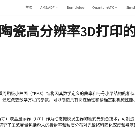
主页
AMS/ADF
Bumblebee
QuantumATK
Simp
物陶瓷高分辨率3D打印
周期极小曲面（TPMS）结构因其数学定义的曲率和与骨小梁结构的相
。通过改变数学方程的参数，可以制造具有高连通性和精确定制机械性能
2 像素/英寸）液晶显示器（LCD）作为动态掩模发生器的桶式光聚合技术，可制
此外，还系统地研究了工艺变量包括粉末的折射率和粒度分布对光敏浆料固化深度和