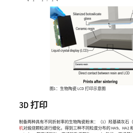
6
2
2
7
2
4
图1：生物陶瓷 LCD 打印示意图
3D 打印
制备两种具有不同折射率的生物陶瓷粉末：（1）羟基磷灰石（HA
机
对煅烧颗粒进行细化，得到三种不同粒度分布的 HA9、HA2 和