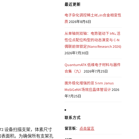
最近更新
电子杂化调控稀土RE₂In合金相变性
质
2026年8月6日
从单轴到双轴：电势驱动下 IrN₄ 活
性位点配位构型的动态演变与 C-N
偶联前体锁定(Nano Research 2026)
2026年7月30日
QuantumATK 低维电子材料与器件
合集（九）
2026年7月25日
面外极化增强的亚 5 nm Janus
MoSiGeN4 场效应晶体管设计
2026
年7月25日
联系方式
留言板
：
点击留言
172 设备扫描支架，体素尺寸
和表面积。为确保所有支架孔