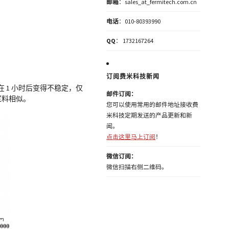
邮箱
：sales_at_fermitech.com.cn
电话
：010-80393990
QQ
： 1732167264
订阅费米科技新闻
 1 小时后变得不稳定，仅
邮件订阅：
备浆料相似。
您可以使用常用的邮件地址接收费
米科技定期发送的产品更新和新
闻。
点击这里马上订阅
！
微信订阅：
微信扫描右侧二维码。