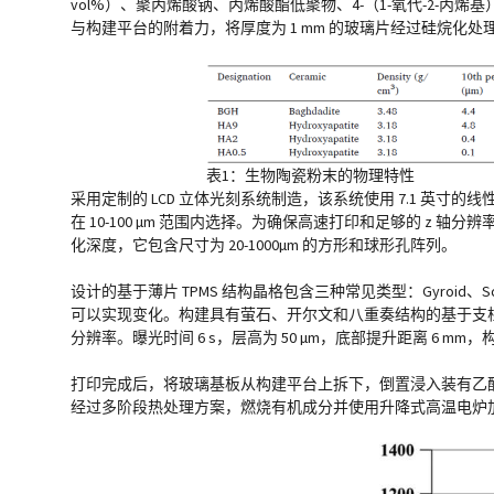
vol%）、聚丙烯酸钠、丙烯酸酯低聚物、4-（1-氧代-2-丙烯基
与构建平台的附着力，将厚度为 1 mm 的玻璃片经过硅烷化
表1：生物陶瓷粉末的物理特性
采用定制的 LCD 立体光刻系统制造，该系统使用 7.1 英寸的线性投影 L
在 10-100 µm 范围内选择。为确保高速打印和足够的 z 轴分辨率，
化深度，它包含尺寸为 20-1000µm 的方形和球形孔阵列。
设计的基于薄片 TPMS 结构晶格包含三种常见类型：Gyroid、Schwa
可以实现变化。构建具有萤石、开尔文和八重奏结构的基于支柱的晶
分辨率。曝光时间 6 s，层高为 50 µm，底部提升距离 6 mm，构
打印完成后，将玻璃基板从构建平台上拆下，倒置浸入装有乙醇
经过多阶段热处理方案，燃烧有机成分并使用升降式高温电炉