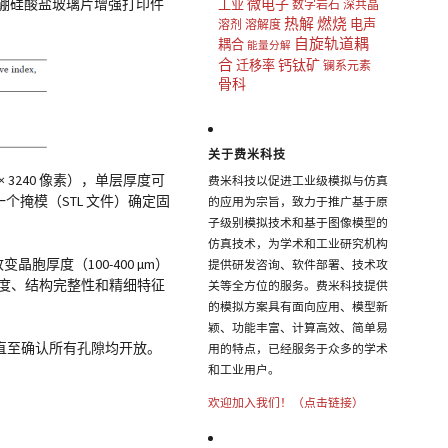
微电子
。采用硼硅酸盐玻璃片增强打印件
工业
数字岩石
深共晶
热解
燃烧
电声
溶剂
溶解度
自旋轨道耦
耦合
能量分解
合
钙钛矿
迁移率
镧系元素
骨科
关于费米科技
 × 3240 像素），单层厚度可
费米科技以促进工业级模拟与仿真
设计一个掩模（STL 文件）确定固
的应用为宗旨，致力于推广基于原
子级别模拟技术和基于图像模型的
仿真技术，为学术和工业研究机构
改变晶胞厚度（100-400 µm）
提供研发咨询、软件部署、技术攻
速度、结构完整性和精细特征
关等全方位的服务。费米科技提供
的模拟方案具有面向应用、模型新
颖、功能丰富、计算高效、简单易
直至确认所有孔隙均开放。
用的特点，已经服务于众多的学术
和工业用户。
欢迎加入我们！（点击链接）