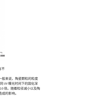
有不
一般来说，陶瓷颗粒的粒度
不同 UV 曝光时间下的固化深
5-10 倍。随着粒径减小以及陶
造成的影响。