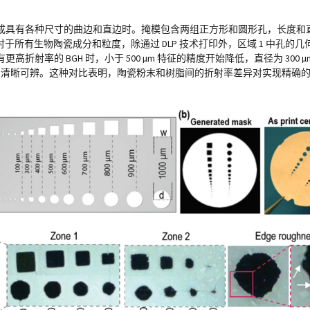
成具有各种尺寸的曲边和直边时。掩模包含两组正方形和圆形孔，长度和直径范围
00 µm）。对于所有生物陶瓷成分和粒度，除通过 DLP 技术打印外，区域 1 中
率的 BGH 时，小于 500 µm 特征的精度开始降低，直径为 300 
和正方形仍清晰可辨。这种对比表明，陶瓷粉末和树脂间的折射率差异对实现精