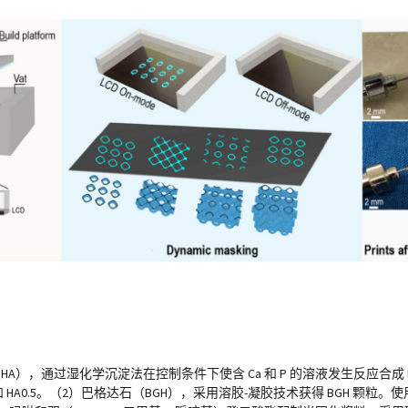
），通过湿化学沉淀法在控制条件下使含 Ca 和 P 的溶液发生反应合成 H
 HA0.5。（2）巴格达石（BGH），采用溶胶-凝胶技术获得 BGH 颗粒。