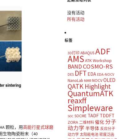
近期活动列表
没有活动
所有活动
标签
ADF
ABAQUS
3D打印
AMS
ATK Workshop
COSMO-RS
BAND
DFT
EDA
DES
EDA-NOCV
OLED
NOCV
NanoLab
NMR
QATK Highlight
QuantumATK
reaxff
Simpleware
TADF
TDDFT
SOCME
SOC
分子
催化
ZORA
二维材料
A 颗粒，用
高能行星式球磨
动力学
半导体
反应分子
使用生物陶瓷粉末（40
动力学
太阳能电池
密度泛函