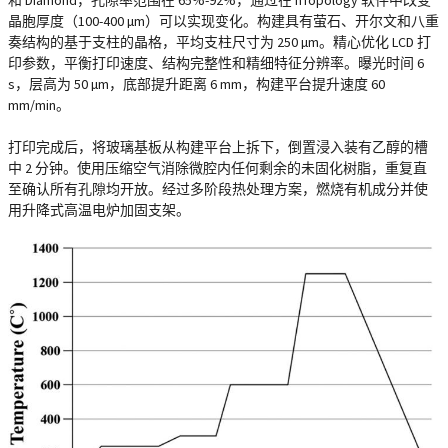
和 Diamond，孔隙率范围在 65%-92%，通过在 nTopology 软件中改变
晶胞厚度（100-400 µm）可以实现变化。构建具有萤石、开尔文和八重
奏结构的基于支柱的晶格，平均支柱尺寸为 250 µm。精心优化 LCD 打
印参数，平衡打印速度、结构完整性和精细特征分辨率。曝光时间 6
s，层高为 50 µm，底部提升距离 6 mm，构建平台提升速度 60
mm/min。
打印完成后，将玻璃基板从构建平台上拆下，倒置浸入装有乙醇的槽
中 2 分钟。使用压缩空气消除微腔内任何剩余的未固化树脂，重复直
至确认所有孔隙均开放。经过多阶段热处理方案，燃烧有机成分并使
用升降式高温电炉加固支架。