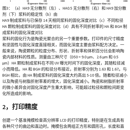
图3：（a）HA9 无分散剂（左）、HA0.5 无分散剂（右）和 HA9 加分散
剂（下）浆料的稳定性（b）由
HA9 制成浆料与已保存 14 天相同浆料的固化深度对比（c）不同粒径
HA 颗粒制成浆料的固化深度对比（d）具有不同折射率的 HA 和 BGH 制
成浆料的固化深度对比
浆料的固化行为是陶瓷光聚合的另一个重要参数。打印件的尺寸精度
和坚固性与固化深度直接相关，而固化深度主要由浆料配方决定。一
般来说，陶瓷颗粒的粒度分布、形状、折射率和体积百分比会影响陶
瓷内部材料的性质。测量由三种尺寸（D50 = 9.0 µm、2.6 µm 和 0.5
µm）HA 颗粒制成浆料在不同 UV 曝光时间下的固化深度，其随粒径减
小而降低。HA 和 BGH 的粒径分布接近，折射率分别为 1.63 和 1.67。与
BGH 相比，由 HA 制成浆料的固化深度大约高出 5-10 倍。随着粒径减小
以及陶瓷与树脂折射率差的增大，固化深度减小。陶瓷和树脂折射率
的微小差异会对固化深度产生重大影响，可能超过粒径和颗粒间距变
化所造成的影响。
2，打印精度
创建一个基准掩模检查高分辨率 LCD 的打印精度，特别是在生成具有
各种尺寸的曲边和直边时。掩模包含两组正方形和圆形孔，长度和直