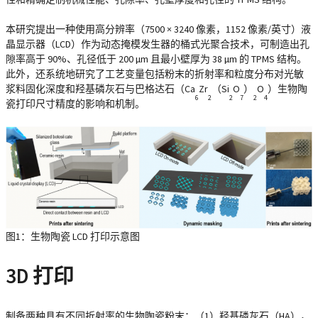
本研究提出一种使用高分辨率（7500 × 3240 像素，1152 像素/英寸）液
晶显示器（LCD）作为动态掩模发生器的桶式光聚合技术，可制造出孔
隙率高于 90%、孔径低于 200 µm 且最小壁厚为 38 µm 的 TPMS 结构。
此外，还系统地研究了工艺变量包括粉末的折射率和粒度分布对光敏
浆料固化深度和羟基磷灰石与巴格达石（Ca
Zr
（Si
O
）
O
）生物陶
6
2
2
7
2
4
瓷打印尺寸精度的影响和机制。
图1：生物陶瓷 LCD 打印示意图
3D 打印
制备两种具有不同折射率的生物陶瓷粉末：（1）羟基磷灰石（HA），