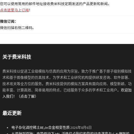
您可以使用常用的邮件地址接收费米科技定期发送的产品更新和新闻。
点击这里马上订阅
！
微信订阅：
微信扫描右侧二维码。
关于费米科技
费米科技以促进工业级模拟与仿真的应用为宗旨，致力于推广基于原子级别模拟技
术和基于图像模型的仿真技术，为学术和工业研究机构提供研发咨询、软件部署、
技术攻关等全方位的服务。费米科技提供的模拟方案具有面向应用、模型新颖、功
能丰富、计算高效、简单易用的特点，已经服务于众多的学术和工业用户。
欢迎加
入我们！（点击了解）
最近更新
电子杂化调控稀土RE₂In合金相变性质
2026年8月6日
从单轴到双轴：电势驱动下 IrN₄ 活性位点配位构型的动态演变与 C-N 偶联前