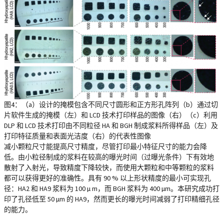
图4：（a）设计的掩模包含不同尺寸圆形和正方形孔阵列（b）通过切
片软件生成的掩模（左）和 LCD 技术打印样品的图像（右）（c）利用
DLP 和 LCD 技术打印由不同粒径 HA 和 BGH 制成浆料所得样品（左）及
打印特征质量和表面光洁度（右）的代表性图像
减小颗粒尺寸能提高尺寸精度，尽管打印最小特征尺寸的能力会降
低。由小粒径制成的浆料在较高的曝光时间（过曝光条件）下有效地
散射了入射光，导致精度下降较快，而使用大颗粒和中等颗粒的浆料
都可以获得更好的准确性。具有 90 % 以上形状精度的最小可实现孔
径：HA2 和 HA9 浆料为 100 µ m，而 BGH 浆料为 400 µm。本研究成功打
印了孔径低至 50 µm 的 HA9，然而更长的曝光时间减弱了打印精细孔径
的能力。