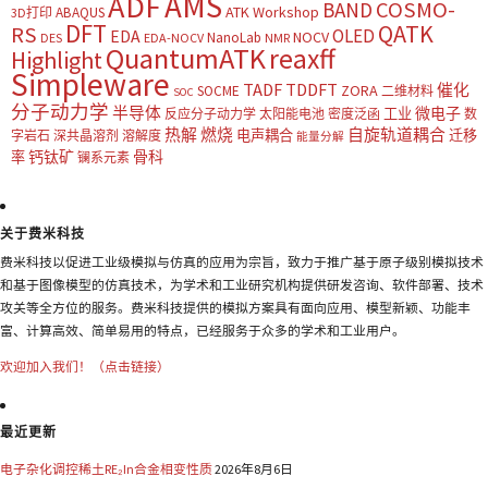
AMS
ADF
COSMO-
BAND
ATK Workshop
ABAQUS
3D打印
DFT
QATK
RS
OLED
EDA
NOCV
NanoLab
DES
EDA-NOCV
NMR
QuantumATK
reaxff
Highlight
Simpleware
TADF
TDDFT
催化
ZORA
SOCME
二维材料
SOC
分子动力学
半导体
微电子
工业
反应分子动力学
太阳能电池
密度泛函
数
热解
燃烧
自旋轨道耦合
电声耦合
迁移
字岩石
深共晶溶剂
溶解度
能量分解
钙钛矿
骨科
率
镧系元素
关于费米科技
费米科技以促进工业级模拟与仿真的应用为宗旨，致力于推广基于原子级别模拟技术
和基于图像模型的仿真技术，为学术和工业研究机构提供研发咨询、软件部署、技术
攻关等全方位的服务。费米科技提供的模拟方案具有面向应用、模型新颖、功能丰
富、计算高效、简单易用的特点，已经服务于众多的学术和工业用户。
欢迎加入我们！（点击链接）
最近更新
电子杂化调控稀土RE₂In合金相变性质
2026年8月6日