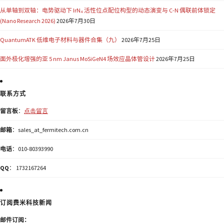
从单轴到双轴：电势驱动下 IrN₄ 活性位点配位构型的动态演变与 C-N 偶联前体锁定
(Nano Research 2026)
2026年7月30日
QuantumATK 低维电子材料与器件合集（九）
2026年7月25日
面外极化增强的亚 5 nm Janus MoSiGeN4 场效应晶体管设计
2026年7月25日
联系方式
留言板
：
点击留言
邮箱
：sales_at_fermitech.com.cn
电话
：010-80393990
QQ
： 1732167264
订阅费米科技新闻
邮件订阅：