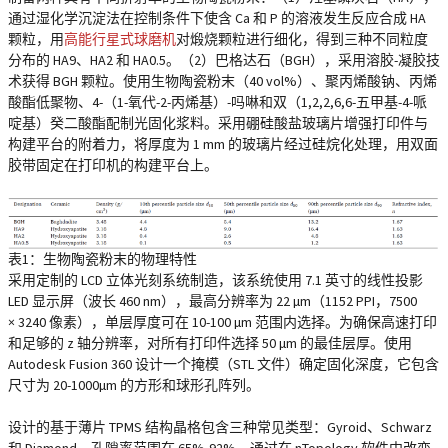
通过湿化学沉淀法在控制条件下使含 Ca 和 P 的溶液发生反应合成 HA
颗粒，用
高能行星式球磨机
对煅烧颗粒进行细化，得到三种不同粒度
分布的 HA9、HA2 和 HA0.5。（2）巴格达石（BGH），采用溶胶-凝胶技
术获得 BGH 颗粒。使用生物陶瓷粉末（40 vol%）、聚丙烯酸钠、丙烯
酸酯低聚物、4-（1-氧代-2-丙烯基）-吗啉和双（1,2,2,6,6-五甲基-4-哌
啶基）癸二酸酯配制光固化浆料。采用硼硅酸盐玻璃片增强打印件与
构建平台的附着力，将厚度为 1 mm 的玻璃片经过硅烷化处理，用双面
胶带固定在打印机的构建平台上。
表1：生物陶瓷粉末的物理特性
采用定制的 LCD 立体光刻系统制造，该系统使用 7.1 英寸的线性投影
LED 显示屏（波长 460 nm），最高分辨率为 22 µm（1152 PPI，7500
× 3240 像素），单层厚度可在 10-100 µm 范围内选择。为确保高速打印
和足够的 z 轴分辨率，对所有打印件选择 50 µm 的最佳层厚。使用
Autodesk Fusion 360 设计一个掩模（STL 文件）确定固化深度，它包含
尺寸为 20-1000µm 的方形和球形孔阵列。
设计的基于薄片 TPMS 结构晶格包含三种常见类型：Gyroid、Schwarz