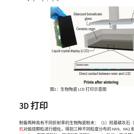
6
2
2
7
2
4
图1：生物陶瓷 LCD 打印示意图
3D 打印
制备两种具有不同折射率的生物陶瓷粉末：（1）羟基磷灰石（HA
机
对煅烧颗粒进行细化，得到三种不同粒度分布的 HA9、HA2 和