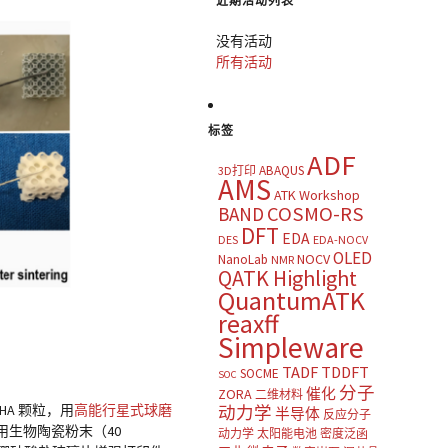
近期活动列表
没有活动
所有活动
标签
ADF
ABAQUS
3D打印
AMS
ATK Workshop
COSMO-RS
BAND
DFT
EDA
DES
EDA-NOCV
OLED
NOCV
NanoLab
NMR
QATK Highlight
QuantumATK
reaxff
Simpleware
TADF
TDDFT
SOCME
SOC
分子
催化
ZORA
二维材料
A 颗粒，用
高能行星式球磨
动力学
半导体
反应分子
使用生物陶瓷粉末（40
动力学
太阳能电池
密度泛函