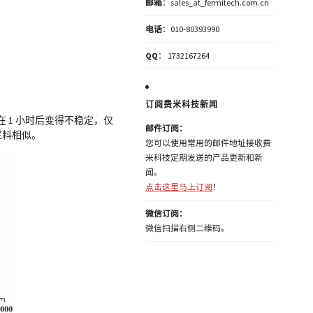
邮箱
：sales_at_fermitech.com.cn
电话
：010-80393990
QQ
： 1732167264
订阅费米科技新闻
 1 小时后变得不稳定，仅
邮件订阅：
备浆料相似。
您可以使用常用的邮件地址接收费
米科技定期发送的产品更新和新
闻。
点击这里马上订阅
！
微信订阅：
微信扫描右侧二维码。