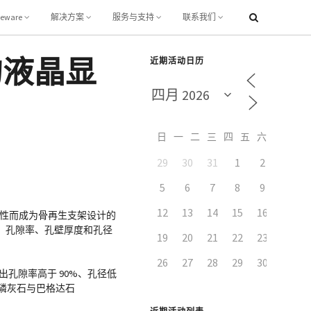
leware
解决方案
服务与支持
联系我们
的液晶显
近期活动日历
日
一
二
三
四
五
六
29
30
31
1
2
3
5
6
7
8
9
10
12
13
14
15
16
17
似性而成为骨再生支架设计的
、孔隙率、孔壁厚度和孔径
19
20
21
22
23
24
26
27
28
29
30
1
造出孔隙率高于 90%、孔径低
羟基磷灰石与巴格达石