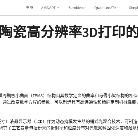
主页
AMS/ADF
Bumblebee
QuantumATK
Simp
物陶瓷高分辨率3D打印
周期极小曲面（TPMS）结构因其数学定义的曲率和与骨小梁结构的相
。通过改变数学方程的参数，可以制造具有高连通性和精确定制机械性能
2 像素/英寸）液晶显示器（LCD）作为动态掩模发生器的桶式光聚合技术，可制
此外，还系统地研究了工艺变量包括粉末的折射率和粒度分布对光敏浆料固化深度和