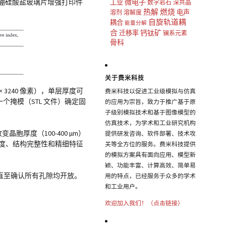
微电子
。采用硼硅酸盐玻璃片增强打印件
工业
数字岩石
深共晶
热解
燃烧
电声
溶剂
溶解度
自旋轨道耦
耦合
能量分解
合
钙钛矿
迁移率
镧系元素
骨科
关于费米科技
 × 3240 像素），单层厚度可
费米科技以促进工业级模拟与仿真
设计一个掩模（STL 文件）确定固
的应用为宗旨，致力于推广基于原
子级别模拟技术和基于图像模型的
仿真技术，为学术和工业研究机构
改变晶胞厚度（100-400 µm）
提供研发咨询、软件部署、技术攻
速度、结构完整性和精细特征
关等全方位的服务。费米科技提供
的模拟方案具有面向应用、模型新
颖、功能丰富、计算高效、简单易
直至确认所有孔隙均开放。
用的特点，已经服务于众多的学术
和工业用户。
欢迎加入我们！（点击链接）