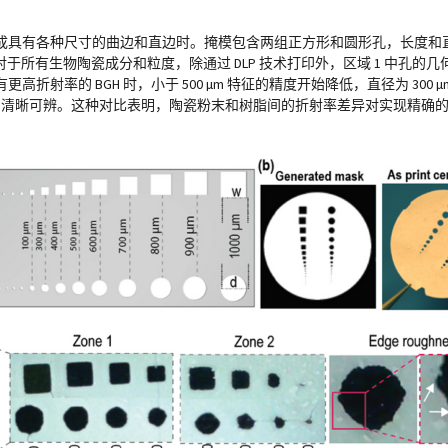
成具有各种尺寸的曲边和直边时。掩模包含两组正方形和圆形孔，长度和直径范围
00 µm）。对于所有生物陶瓷成分和粒度，除通过 DLP 技术打印外，区域 1 中
率的 BGH 时，小于 500 µm 特征的精度开始降低，直径为 300 
和正方形仍清晰可辨。这种对比表明，陶瓷粉末和树脂间的折射率差异对实现精