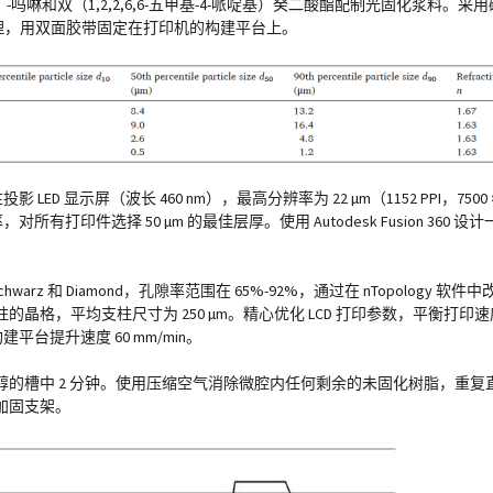
）-吗啉和双（1,2,2,6,6-五甲基-4-哌啶基）癸二酸酯配制光固化浆料
处理，用双面胶带固定在打印机的构建平台上。
ED 显示屏（波长 460 nm），最高分辨率为 22 µm（1152 PPI，7500
对所有打印件选择 50 µm 的最佳层厚。使用 Autodesk Fusion 360 
rz 和 Diamond，孔隙率范围在 65%-92%，通过在 nTopology 软件中
格，平均支柱尺寸为 250 µm。精心优化 LCD 打印参数，平衡打印
建平台提升速度 60 mm/min。
的槽中 2 分钟。使用压缩空气消除微腔内任何剩余的未固化树脂，重复
加固支架。