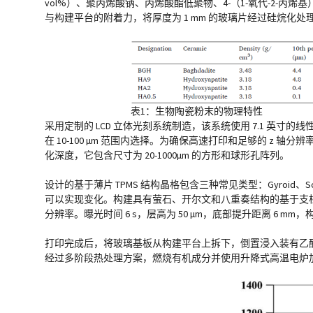
vol%）、聚丙烯酸钠、丙烯酸酯低聚物、4-（1-氧代-2-丙烯基
与构建平台的附着力，将厚度为 1 mm 的玻璃片经过硅烷化
表1：生物陶瓷粉末的物理特性
采用定制的 LCD 立体光刻系统制造，该系统使用 7.1 英寸的线性投影 L
在 10-100 µm 范围内选择。为确保高速打印和足够的 z 轴分辨率，
化深度，它包含尺寸为 20-1000µm 的方形和球形孔阵列。
设计的基于薄片 TPMS 结构晶格包含三种常见类型：Gyroid、Schwa
可以实现变化。构建具有萤石、开尔文和八重奏结构的基于支柱的晶
分辨率。曝光时间 6 s，层高为 50 µm，底部提升距离 6 mm，构
打印完成后，将玻璃基板从构建平台上拆下，倒置浸入装有乙醇
经过多阶段热处理方案，燃烧有机成分并使用升降式高温电炉