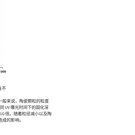
有不
一般来说，陶瓷颗粒的粒度
不同 UV 曝光时间下的固化深
5-10 倍。随着粒径减小以及陶
造成的影响。