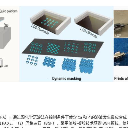
），通过湿化学沉淀法在控制条件下使含 Ca 和 P 的溶液发生反应合成 H
 HA0.5。（2）巴格达石（BGH），采用溶胶-凝胶技术获得 BGH 颗粒。