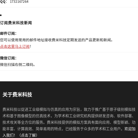
QQ
： 1732167264
订阅费米科技新闻
邮件订阅：
您可以使用常用的邮件地址接收费米科技定期发送的产品更新和新闻。
点击这里马上订阅
！
微信订阅：
微信扫描右侧二维码。
关于费米科技
费米科技以促进工业级模拟与仿真的应用为宗旨，致力于推广基于原子级别模拟技
术和基于图像模型的仿真技术，为学术和工业研究机构提供研发咨询、软件部署、
技术攻关等全方位的服务。费米科技提供的模拟方案具有面向应用、模型新颖、功
能丰富、计算高效、简单易用的特点，已经服务于众多的学术和工业用户。
欢迎加
入我们！（点击了解）