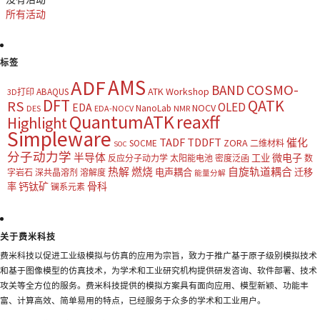
所有活动
标签
AMS
ADF
COSMO-
BAND
ATK Workshop
ABAQUS
3D打印
DFT
QATK
RS
OLED
EDA
NOCV
NanoLab
DES
EDA-NOCV
NMR
QuantumATK
reaxff
Highlight
Simpleware
TADF
TDDFT
催化
ZORA
SOCME
二维材料
SOC
分子动力学
半导体
微电子
工业
反应分子动力学
太阳能电池
密度泛函
数
热解
燃烧
自旋轨道耦合
电声耦合
迁移
字岩石
深共晶溶剂
溶解度
能量分解
钙钛矿
骨科
率
镧系元素
关于费米科技
费米科技以促进工业级模拟与仿真的应用为宗旨，致力于推广基于原子级别模拟技术
和基于图像模型的仿真技术，为学术和工业研究机构提供研发咨询、软件部署、技术
攻关等全方位的服务。费米科技提供的模拟方案具有面向应用、模型新颖、功能丰
富、计算高效、简单易用的特点，已经服务于众多的学术和工业用户。