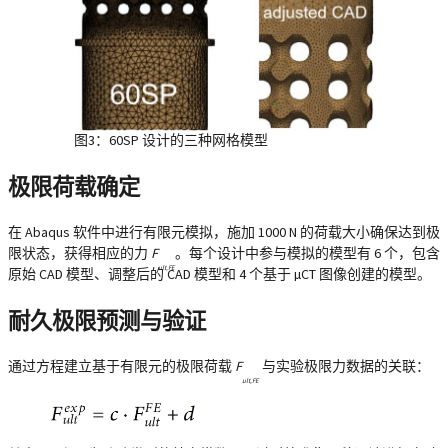
图3：60SP 设计的三种网格模型
极限荷载确定
在 Abaqus 软件中进行有限元模拟，施加 1000 N 的荷载大小确保达到极
限状态，获得相应的力
F
。每个设计中参与模拟的模型有 6 个，包含
ult,FE
原始 CAD 模型、调整后的 CAD 模型和 4 个基于 µCT 图像创建的模型。
耐久极限预测与验证
通过方程建立基于有限元的极限荷载
F
与实验极限力数据的关联：
ult,FE