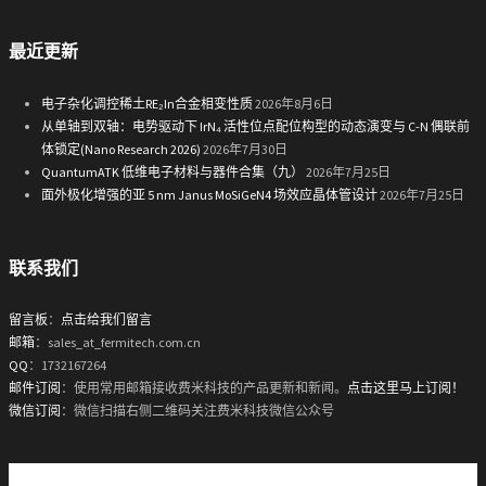
最近更新
电子杂化调控稀土RE₂In合金相变性质
2026年8月6日
从单轴到双轴：电势驱动下 IrN₄ 活性位点配位构型的动态演变与 C-N 偶联前
体锁定(Nano Research 2026)
2026年7月30日
QuantumATK 低维电子材料与器件合集（九）
2026年7月25日
面外极化增强的亚 5 nm Janus MoSiGeN4 场效应晶体管设计
2026年7月25日
联系我们
留言板
：
点击给我们留言
邮箱
：sales_at_fermitech.com.cn
QQ
：1732167264
邮件订阅
：使用常用邮箱接收费米科技的产品更新和新闻。
点击这里马上订阅！
微信订阅
：微信扫描右侧二维码关注费米科技微信公众号