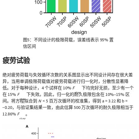
图5：不同设计的极限荷载，误差线表示 95% 置
信区间
疲劳试验
绝对疲劳荷载与失效循环次数的关系图显示出不同设计间存在很大差
异，当用单调极限荷载值对疲劳荷载进行归一化时，分散性显著降
低。对于每种设计，4 个试样在 10%
F
下均完好无损，至少有一个
ult,exp
在 15%
F
下失效。因此，归一化的耐久极限包含在 10%–15% 区
ult,exp
间。将方程拟合到
N
< 5 百万次循环的校准集，得到 a = 3.22 和 b =
f
−0.20，与验证集结果一致，由此估算 500 万次循环的耐久极限相当于
12.86%
F
。
ult,exp