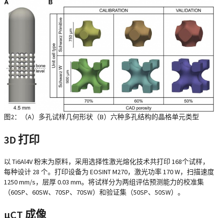
图2：（A）多孔试样几何形状（B）六种多孔结构的晶格单元类型
3D 打印
以 Ti6Al4V 粉末为原料，采用选择性激光熔化技术共打印 168个试样，
每种设计 28 个。打印设备为 EOSINT M270，激光功率 170 W，扫描速度
1250 mm/s，层厚 0.03 mm。将试样分为两组评估预测能力的校准集
（60SP、60SW、70SP、70SW）和验证集（50SP、50SW）。
µCT 成像