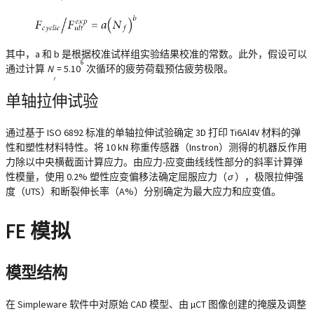
其中，a 和 b 是根据校准试样组实验结果校准的常数。此外，假设可以
6
通过计算
N
= 5.10
次循环的疲劳荷载预估疲劳极限。
f
单轴拉伸试验
通过基于 ISO 6892 标准的单轴拉伸试验确定 3D 打印 Ti6Al4V 材料的弹
性和塑性材料特性。将 10 kN 称重传感器（Instron）测得的机器反作用
力除以中央横截面计算应力。由应力-应变曲线线性部分的斜率计算弹
性模量，使用 0.2% 塑性应变偏移法确定屈服应力（
σ
），极限拉伸强
y
度（UTS）和断裂伸长率（A%）分别确定为最大应力和应变值。
FE 模拟
模型结构
在 Simpleware 软件中对原始 CAD 模型、由 µCT 图像创建的掩膜及调整