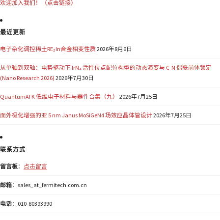
欢迎加入我们！（点击链接）
最近更新
电子杂化调控稀土RE₂In合金相变性质
2026年8月6日
从单轴到双轴：电势驱动下 IrN₄ 活性位点配位构型的动态演变与 C-N 偶联前体锁定
(Nano Research 2026)
2026年7月30日
QuantumATK 低维电子材料与器件合集（九）
2026年7月25日
面外极化增强的亚 5 nm Janus MoSiGeN4 场效应晶体管设计
2026年7月25日
联系方式
留言板
：
点击留言
邮箱
：sales_at_fermitech.com.cn
电话
：010-80393990