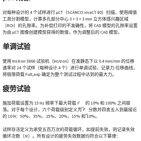
对每种设计的 4 个试样进行 µCT（SCANCO vivaCT 80）扫描，使用阈值
工具分割模型，计算多孔部分中心 3 × 3 × 3 mm 立方体感兴趣区域
（ROI）的孔隙率。为补偿打印的不准确性，将 CAD 模型的孔隙率设置
为由 µCT 图像创建模型获得的数值，作为调整后的 CAD 模型。
单调试验
使用 Instron 5866 试验机（Instron）在准静态下以 0.4 mm/min 的位移
速率对 24 个试样（每种设计 4 个）进行单调试验，记录力-位移曲线，
将极限荷载 Fult,exp 确定为整个测试过程中达到的最大力。
疲劳试验
施加荷载设置为 15 Hz 频率下最大荷载
F
的 10% 和 100% 之间振
cyclic
荡。对于每个设计，六个荷载级别定义为
F
分数并四舍五入到最接近
ult
的 10 N：50%、35%、25%、20%、15% 和 10%。
试样存活定义为承受五百万次的荷载循环，如提前失效，则记录失效
循环次数（
N
）。所有设计的疲劳失效数据均符合以下幂律：
f