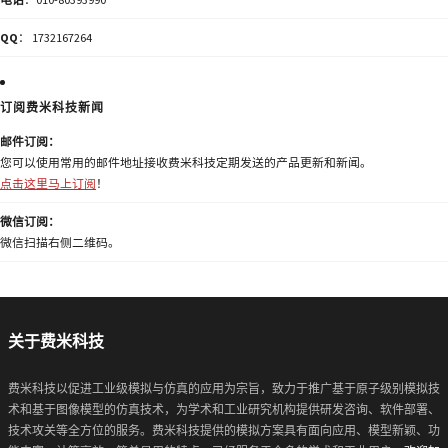
QQ
： 1732167264
订阅费米科技新闻
邮件订阅：
您可以使用常用的邮件地址接收费米科技定期发送的产品更新和新闻。
点击这里马上订阅
！
微信订阅：
微信扫描右侧二维码。
关于费米科技
费米科技以促进工业级模拟与仿真的应用为宗旨，致力于推广基于原子级别模拟技
术和基于图像模型的仿真技术，为学术和工业研究机构提供研发咨询、软件部署、
技术攻关等全方位的服务。费米科技提供的模拟方案具有面向应用、模型新颖、功