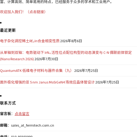
富、计算高效、简单易用的特点，已经服务于众多的学术和工业用户。
欢迎加入我们！（点击链接）
最近更新
电子杂化调控稀土RE₂In合金相变性质
2026年8月6日
从单轴到双轴：电势驱动下 IrN₄ 活性位点配位构型的动态演变与 C-N 偶联前体锁定
(Nano Research 2026)
2026年7月30日
QuantumATK 低维电子材料与器件合集（九）
2026年7月25日
面外极化增强的亚 5 nm Janus MoSiGeN4 场效应晶体管设计
2026年7月25日
联系方式
留言板
：
点击留言
邮箱
：sales_at_fermitech.com.cn
电话
：010-80393990