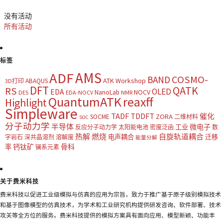
没有活动
所有活动
标签
AMS
ADF
COSMO-
BAND
ATK Workshop
ABAQUS
3D打印
DFT
QATK
RS
OLED
EDA
NOCV
NanoLab
DES
EDA-NOCV
NMR
QuantumATK
reaxff
Highlight
Simpleware
TADF
TDDFT
催化
ZORA
SOCME
二维材料
SOC
分子动力学
半导体
微电子
工业
反应分子动力学
太阳能电池
密度泛函
数
热解
燃烧
自旋轨道耦合
电声耦合
迁移
字岩石
深共晶溶剂
溶解度
能量分解
钙钛矿
骨科
率
镧系元素
关于费米科技
费米科技以促进工业级模拟与仿真的应用为宗旨，致力于推广基于原子级别模拟技术
和基于图像模型的仿真技术，为学术和工业研究机构提供研发咨询、软件部署、技术
攻关等全方位的服务。费米科技提供的模拟方案具有面向应用、模型新颖、功能丰