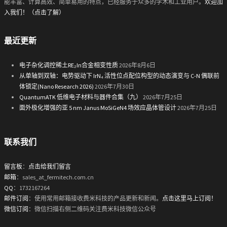
能丰富、计算高效、简单易用的特点，已经服务于众多的学术和工业用户。
欢迎加
入我们！（点击了解）
最近更新
电子杂化调控稀土RE₂In合金相变性质
2026年8月6日
从单轴到双轴：电势驱动下 IrN₄ 活性位点配位构型的动态演变与 C-N 偶联前
体锁定(Nano Research 2026)
2026年7月30日
QuantumATK 低维电子材料与器件合集（九）
2026年7月25日
面外极化增强的亚 5 nm Janus MoSiGeN4 场效应晶体管设计
2026年7月25日
联系我们
留言板
：
点击给我们留言
邮箱
：sales_at_fermitech.com.cn
QQ
：1732167264
邮件订阅
：使用常用邮箱接收费米科技的产品更新和新闻。
点击这里马上订阅！
微信订阅
：微信扫描右侧二维码关注费米科技微信公众号