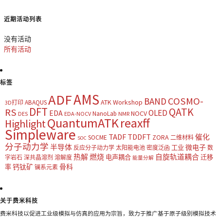
近期活动列表
没有活动
所有活动
标签
AMS
ADF
COSMO-
BAND
ATK Workshop
ABAQUS
3D打印
DFT
QATK
RS
OLED
EDA
NOCV
NanoLab
DES
EDA-NOCV
NMR
QuantumATK
reaxff
Highlight
Simpleware
TADF
TDDFT
催化
ZORA
SOCME
二维材料
SOC
分子动力学
半导体
微电子
工业
反应分子动力学
太阳能电池
密度泛函
数
热解
燃烧
自旋轨道耦合
电声耦合
迁移
字岩石
深共晶溶剂
溶解度
能量分解
钙钛矿
骨科
率
镧系元素
关于费米科技
费米科技以促进工业级模拟与仿真的应用为宗旨，致力于推广基于原子级别模拟技术