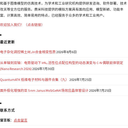
和基于图像模型的仿真技术，为学术和工业研究机构提供研发咨询、软件部署、技术
攻关等全方位的服务。费米科技提供的模拟方案具有面向应用、模型新颖、功能丰
富、计算高效、简单易用的特点，已经服务于众多的学术和工业用户。
欢迎加入我们！（点击链接）
最近更新
电子杂化调控稀土RE₂In合金相变性质
2026年8月6日
从单轴到双轴：电势驱动下 IrN₄ 活性位点配位构型的动态演变与 C-N 偶联前体锁定
(Nano Research 2026)
2026年7月30日
QuantumATK 低维电子材料与器件合集（九）
2026年7月25日
面外极化增强的亚 5 nm Janus MoSiGeN4 场效应晶体管设计
2026年7月25日
联系方式
留言板
：
点击留言