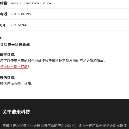
邮箱
：sales_at_fermitech.com.cn
电话
：010-80393990
QQ
： 1732167264
订阅费米科技新闻
邮件订阅：
您可以使用常用的邮件地址接收费米科技定期发送的产品更新和新闻。
点击这里马上订阅
！
微信订阅：
微信扫描右侧二维码。
关于费米科技
费米科技以促进工业级模拟与仿真的应用为宗旨，致力于推广基于原子级别模拟技