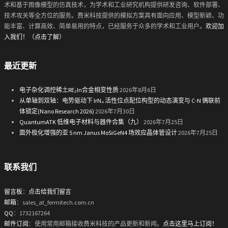
术和基于图像模型的仿真技术，为学术和工业研究机构提供研发咨询、软件部署、
技术攻关等全方位的服务。费米科技提供的模拟方案具有面向应用、模型新颖、功
能丰富、计算高效、简单易用的特点，已经服务于众多的学术和工业用户。
欢迎加
入我们！（点击了解）
最近更新
电子杂化调控稀土RE₂In合金相变性质
2026年8月6日
从单轴到双轴：电势驱动下 IrN₄ 活性位点配位构型的动态演变与 C-N 偶联前
体锁定(Nano Research 2026)
2026年7月30日
QuantumATK 低维电子材料与器件合集（九）
2026年7月25日
面外极化增强的亚 5 nm Janus MoSiGeN4 场效应晶体管设计
2026年7月25日
联系我们
留言板
：
点击给我们留言
邮箱
：sales_at_fermitech.com.cn
QQ
：1732167264
邮件订阅
：使用常用邮箱接收费米科技的产品更新和新闻。
点击这里马上订阅！