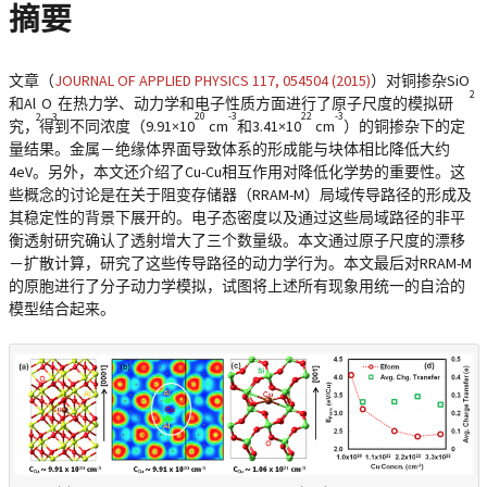
摘要
文章（
JOURNAL OF APPLIED PHYSICS 117, 054504 (2015)
）对铜掺杂SiO
2
和Al
O
在热力学、动力学和电子性质方面进行了原子尺度的模拟研
20
-3
22
-3
2
3
究，得到不同浓度（9.91×10
cm
和3.41×10
cm
）的铜掺杂下的定
量结果。金属－绝缘体界面导致体系的形成能与块体相比降低大约
4eV。另外，本文还介绍了Cu-Cu相互作用对降低化学势的重要性。这
些概念的讨论是在关于阻变存储器（RRAM-M）局域传导路径的形成及
其稳定性的背景下展开的。电子态密度以及通过这些局域路径的非平
衡透射研究确认了透射增大了三个数量级。本文通过原子尺度的漂移
－扩散计算，研究了这些传导路径的动力学行为。本文最后对RRAM-M
的原胞进行了分子动力学模拟，试图将上述所有现象用统一的自洽的
模型结合起来。