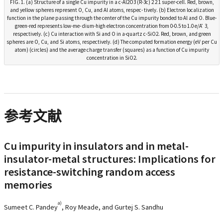
FIG. 1. (a) Structure of a single Cu impurity in a c-Al2O3 (R-3c) 2 2 1 super-cell. Red, brown,
and yellow spheres represent O, Cu, and Al atoms, respec- tively. (b) Electron localization
function in the plane passing through the center of the Cu impurity bonded to Al and O. Blue-
green-red represents low-me- dium-high electron concentration from 0-0.5 to 1.0 e/A ̊ 3,
respectively. (c) Cu interaction with Si and O in a-quartz c-SiO2. Red, brown, and green
spheres are O, Cu, and Si atoms, respectively. (d) The computed formation energy (eV per Cu
atom) (circles) and the average charge transfer (squares) as a function of Cu impurity
concentration in SiO2.
参考文献
Cu impurity in insulators and in metal-
insulator-metal structures: Implications for
resistance-switching random access
memories
a)
Sumeet C. Pandey
, Roy Meade, and Gurtej S. Sandhu