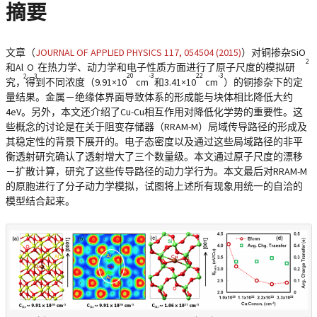
摘要
文章（
JOURNAL OF APPLIED PHYSICS 117, 054504 (2015)
）对铜掺杂SiO
2
和Al
O
在热力学、动力学和电子性质方面进行了原子尺度的模拟研
20
-3
22
-3
2
3
究，得到不同浓度（9.91×10
cm
和3.41×10
cm
）的铜掺杂下的定
量结果。金属－绝缘体界面导致体系的形成能与块体相比降低大约
4eV。另外，本文还介绍了Cu-Cu相互作用对降低化学势的重要性。这
些概念的讨论是在关于阻变存储器（RRAM-M）局域传导路径的形成及
其稳定性的背景下展开的。电子态密度以及通过这些局域路径的非平
衡透射研究确认了透射增大了三个数量级。本文通过原子尺度的漂移
－扩散计算，研究了这些传导路径的动力学行为。本文最后对RRAM-M
的原胞进行了分子动力学模拟，试图将上述所有现象用统一的自洽的
模型结合起来。