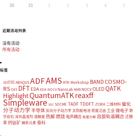
30
31
1
2
3
4
5
近期活动列表
没有活动
所有活动
标签
AMS
ADF
COSMO-
BAND
ATK Workshop
ABAQUS
3D打印
DFT
QATK
RS
OLED
EDA
NOCV
NanoLab
DES
EDA-NOCV
NMR
QuantumATK
reaxff
Highlight
Simpleware
TADF
TDDFT
催化
ZORA
SOCME
二维材料
SOC
分子动力学
半导体
微电子
工业
反应分子动力学
太阳能电池
密度泛函
数
热解
燃烧
自旋轨道耦合
电声耦合
迁移
字岩石
深共晶溶剂
溶解度
能量分解
钙钛矿
骨科
率
镧系元素