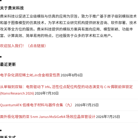
关于费米科技
费米科技以促进工业级模拟与仿真的应用为宗旨，致力于推广基于原子级别模拟技术
和基于图像模型的仿真技术，为学术和工业研究机构提供研发咨询、软件部署、技术
攻关等全方位的服务。费米科技提供的模拟方案具有面向应用、模型新颖、功能丰
富、计算高效、简单易用的特点，已经服务于众多的学术和工业用户。
欢迎加入我们！（点击链接）
最近更新
电子杂化调控稀土RE₂In合金相变性质
2026年8月6日
从单轴到双轴：电势驱动下 IrN₄ 活性位点配位构型的动态演变与 C-N 偶联前体锁定
(Nano Research 2026)
2026年7月30日
QuantumATK 低维电子材料与器件合集（九）
2026年7月25日
面外极化增强的亚 5 nm Janus MoSiGeN4 场效应晶体管设计
2026年7月25日
联系方式