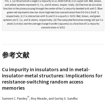
FIG. 1. (a) Structure of a single Cu impurity in a c-Al2O3 (R-3c) 2 2 1 super-cell. Red, brown,
and yellow spheres represent O, Cu, and Al atoms, respec- tively. (b) Electron localization
function in the plane passing through the center of the Cu impurity bonded to Al and O. Blue-
green-red represents low-me- dium-high electron concentration from 0-0.5 to 1.0 e/A ̊ 3,
respectively. (c) Cu interaction with Si and O in a-quartz c-SiO2. Red, brown, and green
spheres are O, Cu, and Si atoms, respectively. (d) The computed formation energy (eV per Cu
atom) (circles) and the average charge transfer (squares) as a function of Cu impurity
concentration in SiO2.
参考文献
Cu impurity in insulators and in metal-
insulator-metal structures: Implications for
resistance-switching random access
memories
a)
Sumeet C. Pandey
, Roy Meade, and Gurtej S. Sandhu