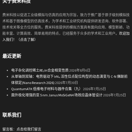
关于费米科技
费米科技以促进工业级模拟与仿真的应用为宗旨，致力于推广基于原子级别模拟技
术和基于图像模型的仿真技术，为学术和工业研究机构提供研发咨询、软件部署、
技术攻关等全方位的服务。费米科技提供的模拟方案具有面向应用、模型新颖、功
能丰富、计算高效、简单易用的特点，已经服务于众多的学术和工业用户。
欢迎加
入我们！（点击了解）
最近更新
电子杂化调控稀土RE₂In合金相变性质
2026年8月6日
从单轴到双轴：电势驱动下 IrN₄ 活性位点配位构型的动态演变与 C-N 偶联前
体锁定(Nano Research 2026)
2026年7月30日
QuantumATK 低维电子材料与器件合集（九）
2026年7月25日
面外极化增强的亚 5 nm Janus MoSiGeN4 场效应晶体管设计
2026年7月25日
联系我们
留言板
：
点击给我们留言