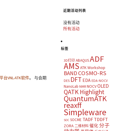
近期活动列表
没有活动
所有活动
标签
ADF
ABAQUS
3D打印
AMS
ATK Workshop
COSMO-RS
BAND
台VNL-ATK软件
。 与会期
DFT
EDA
DES
EDA-NOCV
OLED
NOCV
NanoLab
NMR
QATK Highlight
QuantumATK
reaxff
Simpleware
TADF
TDDFT
SOCME
SOC
分子
催化
ZORA
二维材料