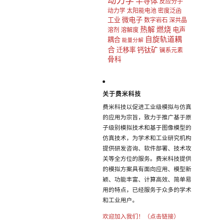
动力学
半导体
反应分子
动力学
太阳能电池
密度泛函
微电子
工业
数字岩石
深共晶
热解
燃烧
电声
溶剂
溶解度
自旋轨道耦
耦合
能量分解
合
钙钛矿
迁移率
镧系元素
骨科
关于费米科技
费米科技以促进工业级模拟与仿真
的应用为宗旨，致力于推广基于原
子级别模拟技术和基于图像模型的
仿真技术，为学术和工业研究机构
提供研发咨询、软件部署、技术攻
关等全方位的服务。费米科技提供
的模拟方案具有面向应用、模型新
颖、功能丰富、计算高效、简单易
用的特点，已经服务于众多的学术
和工业用户。
欢迎加入我们！（点击链接）