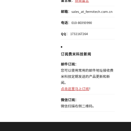
留言板
：
点击留言
邮箱
：sales_at_fermitech.com.cn
电话
：010-80393990
QQ
： 1732167264
订阅费米科技新闻
邮件订阅：
您可以使用常用的邮件地址接收费
米科技定期发送的产品更新和新
闻。
点击这里马上订阅
！
微信订阅：
微信扫描右侧二维码。