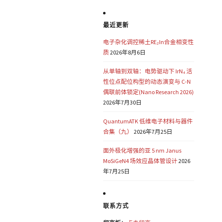
最近更新
电子杂化调控稀土RE₂In合金相变性
质
2026年8月6日
从单轴到双轴：电势驱动下 IrN₄ 活
性位点配位构型的动态演变与 C-N
偶联前体锁定(Nano Research 2026)
2026年7月30日
QuantumATK 低维电子材料与器件
合集（九）
2026年7月25日
面外极化增强的亚 5 nm Janus
MoSiGeN4 场效应晶体管设计
2026
年7月25日
联系方式