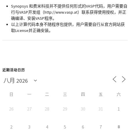
Synopsys 和费米科技并不提供任何形式的VASP代码，用户需要自
行与VASP开发组（http://www.vasp.at）联系获得使用授权，并正
确编译、安装VASP程序。
以上计算代码本身不随程序包提供，用户需要自行从官方网站获
取License并正确安装。
近期活动日历
日
一
二
三
四
五
六
26
27
28
29
30
31
1
8
2
3
4
5
6
7