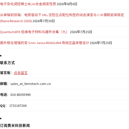
电子杂化调控稀土RE₂In合金相变性质
2026年8月6日
从单轴到双轴：电势驱动下 IrN₄ 活性位点配位构型的动态演变与 C-N 偶联前体锁定
(Nano Research 2026)
2026年7月30日
QuantumATK 低维电子材料与器件合集（九）
2026年7月25日
面外极化增强的亚 5 nm Janus MoSiGeN4 场效应晶体管设计
2026年7月25日
联系方式
留言板
：
点击留言
邮箱
：sales_at_fermitech.com.cn
电话
：010-80393990
QQ
： 1732167264
订阅费米科技新闻