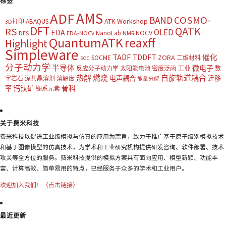
标签
AMS
ADF
COSMO-
BAND
ATK Workshop
ABAQUS
3D打印
DFT
QATK
RS
OLED
EDA
NOCV
NanoLab
DES
EDA-NOCV
NMR
QuantumATK
reaxff
Highlight
Simpleware
TADF
TDDFT
催化
ZORA
SOCME
二维材料
SOC
分子动力学
半导体
微电子
工业
反应分子动力学
太阳能电池
密度泛函
数
热解
燃烧
自旋轨道耦合
电声耦合
迁移
字岩石
深共晶溶剂
溶解度
能量分解
钙钛矿
骨科
率
镧系元素
关于费米科技
费米科技以促进工业级模拟与仿真的应用为宗旨，致力于推广基于原子级别模拟技术
和基于图像模型的仿真技术，为学术和工业研究机构提供研发咨询、软件部署、技术
攻关等全方位的服务。费米科技提供的模拟方案具有面向应用、模型新颖、功能丰
富、计算高效、简单易用的特点，已经服务于众多的学术和工业用户。
欢迎加入我们！（点击链接）
最近更新