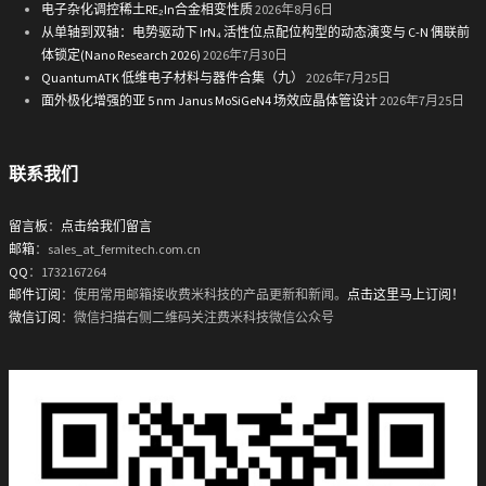
电子杂化调控稀土RE₂In合金相变性质
2026年8月6日
从单轴到双轴：电势驱动下 IrN₄ 活性位点配位构型的动态演变与 C-N 偶联前
体锁定(Nano Research 2026)
2026年7月30日
QuantumATK 低维电子材料与器件合集（九）
2026年7月25日
面外极化增强的亚 5 nm Janus MoSiGeN4 场效应晶体管设计
2026年7月25日
联系我们
留言板
：
点击给我们留言
邮箱
：sales_at_fermitech.com.cn
QQ
：1732167264
邮件订阅
：使用常用邮箱接收费米科技的产品更新和新闻。
点击这里马上订阅！
微信订阅
：微信扫描右侧二维码关注费米科技微信公众号