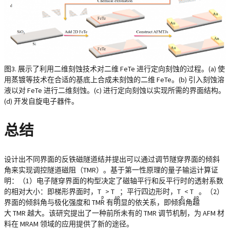
图3. 展示了利用二维刻蚀技术对二维 FeTe 进行定向刻蚀的过程。(a) 使
用蒸镀等技术在合适的基底上合成未刻蚀的二维 FeTe。(b) 引入刻蚀溶
液以对 FeTe 进行二维刻蚀。(c) 进行定向刻蚀以实现所需的界面结构。
(d) 开发自旋电子器件。
总结
设计出不同界面的反铁磁隧道结并提出可以通过调节隧穿界面的倾斜
角来实现调控隧道磁阻（TMR）。基于第一性原理的量子输运计算证
明：（1）电子隧穿界面的构型决定了磁轴平行和反平行时的透射系数
的相对大小：即梯形界面时，T
> T
；平行四边形时，T
< T
。（2）
P
AP
P
AP
界面的倾斜角与极化强度和 TMR 有明显的依关系，即倾斜角越
大 TMR 越大。该研究提出了一种前所未有的 TMR 调节机制，为 AFM 材
料在 MRAM 领域的应用提供了新的途径。