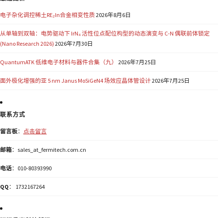
电子杂化调控稀土RE₂In合金相变性质
2026年8月6日
从单轴到双轴：电势驱动下 IrN₄ 活性位点配位构型的动态演变与 C-N 偶联前体锁定
(Nano Research 2026)
2026年7月30日
QuantumATK 低维电子材料与器件合集（九）
2026年7月25日
面外极化增强的亚 5 nm Janus MoSiGeN4 场效应晶体管设计
2026年7月25日
联系方式
留言板
：
点击留言
邮箱
：sales_at_fermitech.com.cn
电话
：010-80393990
QQ
： 1732167264