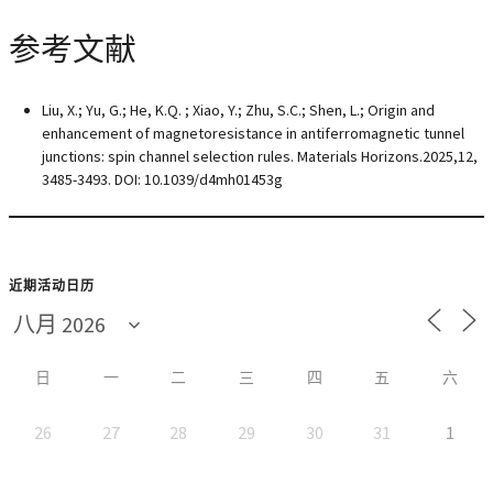
参考文献
Liu, X.; Yu, G.; He, K.Q. ; Xiao, Y.; Zhu, S.C.; Shen, L.; Origin and
enhancement of magnetoresistance in antiferromagnetic tunnel
junctions: spin channel selection rules. Materials Horizons.2025,
12
,
3485-3493. DOI: 10.1039/d4mh01453g
近期活动日历
日
一
二
三
四
五
六
26
27
28
29
30
31
1