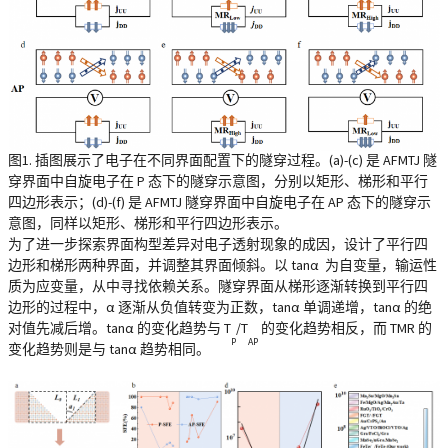
图1. 插图展示了电子在不同界面配置下的隧穿过程。(a)-(c) 是 AFMTJ 隧
穿界面中自旋电子在 P 态下的隧穿示意图，分别以矩形、梯形和平行
四边形表示；(d)-(f) 是 AFMTJ 隧穿界面中自旋电子在 AP 态下的隧穿示
意图，同样以矩形、梯形和平行四边形表示。
为了进一步探索界面构型差异对电子透射现象的成因，设计了平行四
边形和梯形两种界面，并调整其界面倾斜。以 tanα 为自变量，输运性
质为应变量，从中寻找依赖关系。隧穿界面从梯形逐渐转换到平行四
边形的过程中，α 逐渐从负值转变为正数，tanα 单调递增，tanα 的绝
对值先减后增。tanα 的变化趋势与 T
/T
的变化趋势相反，而 TMR 的
P
AP
变化趋势则是与 tanα 趋势相同。