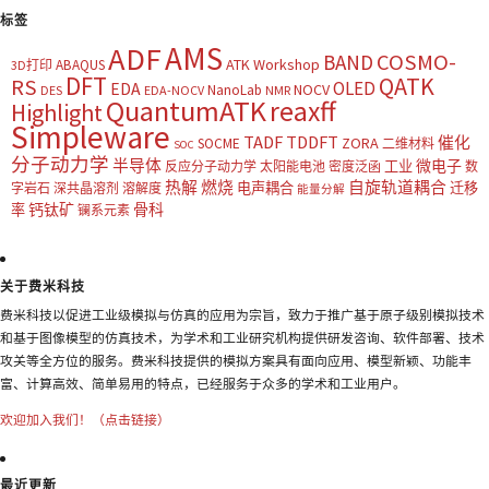
标签
AMS
ADF
COSMO-
BAND
ATK Workshop
ABAQUS
3D打印
DFT
QATK
RS
OLED
EDA
NOCV
NanoLab
DES
EDA-NOCV
NMR
QuantumATK
reaxff
Highlight
Simpleware
TADF
TDDFT
催化
ZORA
SOCME
二维材料
SOC
分子动力学
半导体
微电子
工业
反应分子动力学
太阳能电池
密度泛函
数
热解
燃烧
自旋轨道耦合
电声耦合
迁移
字岩石
深共晶溶剂
溶解度
能量分解
钙钛矿
骨科
率
镧系元素
关于费米科技
费米科技以促进工业级模拟与仿真的应用为宗旨，致力于推广基于原子级别模拟技术
和基于图像模型的仿真技术，为学术和工业研究机构提供研发咨询、软件部署、技术
攻关等全方位的服务。费米科技提供的模拟方案具有面向应用、模型新颖、功能丰
富、计算高效、简单易用的特点，已经服务于众多的学术和工业用户。
欢迎加入我们！（点击链接）
最近更新