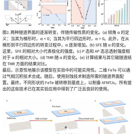
图2. 两种隧道界面的逐渐转变，伴随传输性质的变化。(a) 倾角 α 的定
义：当其为梯形时，α < 0；当其为平行四边形时，α > 0。此外，在从
梯形到平行四边形的转变过程中，α 逐渐增加。(b) SFE 随 α 的变化。
这里，SFE 的相对大小代表极化的强度。(c) P 态和 AP 态总透射强度相
对于 α 的相对大小。(d) TMR 随 α 的变化。(e) 计算结果与其它磁隧道结
在 TMR 方面的结果对比。
最后，示意性地展示该模型在实验中的可能实用性。二维 FeTe 可以通
过气相沉积技术合成。随后，使用刻蚀技术制造所需的隧道界面配
置。最终，不同形状的 FeTe 被转移到基底上，以制备 AFMTJs。所有提
出的这些技术已在其实验应用中得到了广泛且良好的使用。