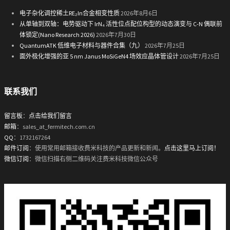
电子杂化调控稀土RE₂In合金相变性质
2026年8月6日
从单轴到双轴：电势驱动下 IrN₄ 活性位点配位构型的动态演变与 C-N 偶联前
体锁定(Nano Research 2026)
2026年7月30日
QuantumATK 低维电子材料与器件合集（九）
2026年7月25日
面外极化增强的亚 5 nm Janus MoSiGeN4 场效应晶体管设计
2026年7月25日
联系我们
留言板
：
点击给我们留言
邮箱
：sales_at_fermitech.com.cn
QQ
：1732167264
邮件订阅
：使用常用邮箱接收费米科技的产品更新和新闻。
点击这里马上订阅！
微信订阅
：微信扫描右侧二维码关注费米科技微信公众号