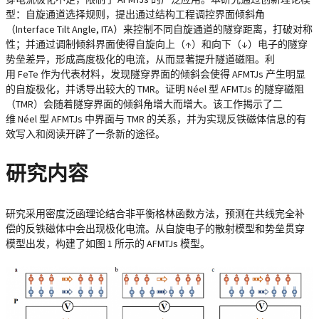
型：自旋通道选择规则，提出通过结构工程调控界面倾斜角
（Interface Tilt Angle, ITA）来控制不同自旋通道的隧穿距离，打破对称
性；并通过调制倾斜界面使得自旋向上（↑）和向下（↓）电子的隧穿
势垒差异，形成高度极化的电流，从而显著提升隧道磁阻。利
用 FeTe 作为代表材料，发现隧穿界面的倾斜会使得 AFMTJs 产生明显
的自旋极化，并诱导出较大的 TMR。证明 Néel 型 AFMTJs 的隧穿磁阻
（TMR）会随着隧穿界面的倾斜角增大而增大。该工作揭示了二
维 Néel 型 AFMTJs 中界面与 TMR 的关系，并为实现反铁磁体信息的有
效写入和阅读开辟了一条新的途径。
研究内容
研究采用密度泛函理论结合非平衡格林函数方法，预测在共线完全补
偿的反铁磁体中会出现极化电流。从自旋电子的散射模型和势垒贯穿
模型出发，构建了如图 1 所示的 AFMTJs 模型。