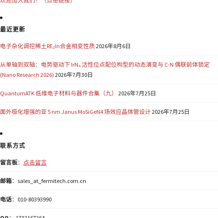
欢迎加入我们！（点击链接）
最近更新
电子杂化调控稀土RE₂In合金相变性质
2026年8月6日
从单轴到双轴：电势驱动下 IrN₄ 活性位点配位构型的动态演变与 C-N 偶联前体锁定
(Nano Research 2026)
2026年7月30日
QuantumATK 低维电子材料与器件合集（九）
2026年7月25日
面外极化增强的亚 5 nm Janus MoSiGeN4 场效应晶体管设计
2026年7月25日
联系方式
留言板
：
点击留言
邮箱
：sales_at_fermitech.com.cn
电话
：010-80393990
QQ
： 1732167264