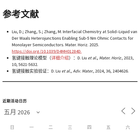
参考文献
Liu, D.; Zhang, S.; Zhang, M. Interfacial Chemistry at Solid–Liquid van
Der Waals Heterojunctions Enabling Sub-5 Nm Ohmic Contacts for
Monolayer Semiconductors. Mater. Horiz. 2025.
https://doi.org/10.1039/D4MH01284D.
氢键接触理论模型（
详细介绍
）：D. Liu
et al.
,
Mater. Horiz.,
2023,
10, 5621-5632.
氢键接触实验验证：D. Liu
et al.
,
Adv. Mater.,
2024, 36, 2404626.
近期活动日历
日
一
二
三
四
五
六