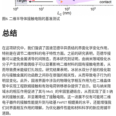
图6. 二维半导体接触电阻的基准测试
总结
在这项研究中，我们强调了固液范德华异质结的界面化学变化作用，
特别是在调节二维材料的电子特性方面。之前的研究表明，范德华接
触可以避免金属诱导的间隙态，而本研究则证明，由纳米限域极化水
分子产生的界面偶极子可以显著影响二维材料的固有接触电势差，从
而导致费米能级钉扎效应。研究结果表明，冰状水双分子层的极化取
向与接触金属的功函数之间存在很强的相关性，从而导致电子行为的
明显变化。此外，固液界面中涉及的物理化学相互作用为在二维晶体
管中实现工程欧姆接触和有效电荷转移掺杂提供了启示。铝与纳米限
域水的相互作用促进了其与 MoS
的牢固氢键结合，从而实现了亚 5 纳
2
米的接触长度，并显著降低了接触电阻。这一进展不仅有可能将二维
电子器件的接触性能提升到与硅基 FinFET 相媲美的水平，还能增强我
们对界面相互作用的理解，为优化器件性能和材料科学的新应用铺平
道路。