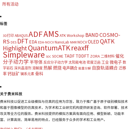
所有活动
标签
AMS
ADF
COSMO-
BAND
ATK Workshop
ABAQUS
3D打印
DFT
QATK
RS
OLED
EDA
NOCV
NanoLab
DES
EDA-NOCV
NMR
QuantumATK
reaxff
Highlight
Simpleware
TADF
TDDFT
催化
ZORA
SOCME
二维材料
SOC
分子动力学
半导体
微电子
工业
反应分子动力学
太阳能电池
密度泛函
数
热解
燃烧
自旋轨道耦合
电声耦合
迁移
字岩石
深共晶溶剂
溶解度
能量分解
钙钛矿
骨科
率
镧系元素
关于费米科技
费米科技以促进工业级模拟与仿真的应用为宗旨，致力于推广基于原子级别模拟技术
和基于图像模型的仿真技术，为学术和工业研究机构提供研发咨询、软件部署、技术
攻关等全方位的服务。费米科技提供的模拟方案具有面向应用、模型新颖、功能丰
富、计算高效、简单易用的特点，已经服务于众多的学术和工业用户。