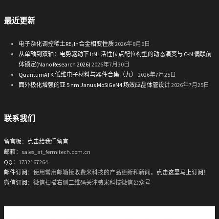
最近更新
电子杂化调控稀土RE₂In合金相变性质
2026年8月6日
从单轴到双轴：电势驱动下 IrN₄ 活性位点配位构型的动态演变与 C-N 偶联前
体锁定(Nano Research 2026)
2026年7月30日
QuantumATK 低维电子材料与器件合集（九）
2026年7月25日
面外极化增强的亚 5 nm Janus MoSiGeN4 场效应晶体管设计
2026年7月25日
联系我们
留言板
：
点击给我们留言
邮箱
：sales_at_fermitech.com.cn
QQ
：1732167264
邮件订阅
：使用常用邮箱接收费米科技的产品更新和新闻。
点击这里马上订阅！
微信订阅
：微信扫描右侧二维码关注费米科技微信公众号