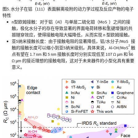
图5. 水分子在铝（111）表面解离吸附的动力学过程及反应产物的电子
特性
n型欧姆接触
：对于铝（Al）与单层二硫化钼（MoS
）之间的接
2
触，极化水分子的存在导致显著的界面电荷转移和氢键增强的共
振隧穿效应，使得接触电阻大幅降低，从而实现 n 型欧姆接触。
亚5纳米接触长度
：由于接触电阻的显著降低，铝/水分子/MoS
接
2
触的接触长度可以缩小到亚5纳米级别。具体来说，Al-OH/MoS
触
2
点有望在 1.7 nm 和 5 nm 接触长度时分别实现低至 107 Ω μm 和 66
Ω μm 的接近理想的接触电阻，这对于未来器件的小型化具有重要
意义。