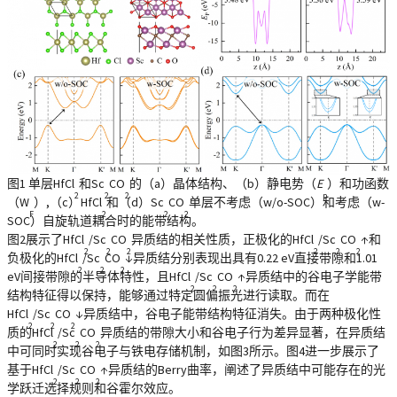
图1
单层HfCl
和Sc
CO
的（a）晶体结构、（b）静电势（
E
）和功函数
2
2
2
p
（W
）,（c）HfCl
和（d）Sc
CO
单层不考虑（w/o-SOC）和考虑（w-
F
2
2
2
SOC）自旋轨道耦合时的能带结构。
图2展示了HfCl
/Sc
CO
异质结的相关性质，正极化的HfCl
/Sc
CO
↑和
2
2
2
2
2
2
负极化的HfCl
/Sc
CO
↓异质结分别表现出具有0.22 eV直接带隙和1.01
2
2
2
eV间接带隙的半导体特性，且HfCl
/Sc
CO
↑异质结中的谷电子学能带
2
2
2
结构特征得以保持，能够通过特定圆偏振光进行读取。而在
HfCl
/Sc
CO
↓异质结中，谷电子能带结构特征消失。由于两种极化性
2
2
2
质的HfCl
/Sc
CO
异质结的带隙大小和谷电子行为差异显著，在异质结
2
2
2
中可同时实现谷电子与铁电存储机制，如图3所示。图4进一步展示了
基于HfCl
/Sc
CO
↑异质结的Berry曲率，阐述了异质结中可能存在的光
2
2
2
学跃迁选择规则和谷霍尔效应。