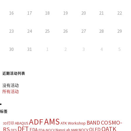
16
17
18
19
20
21
22
23
24
25
26
27
28
29
30
31
1
2
3
4
5
近期活动列表
没有活动
所有活动
标签
AMS
ADF
COSMO-
BAND
ATK Workshop
ABAQUS
3D打印
DFT
QATK
RS
OLED
EDA
NOCV
NanoLab
DES
EDA-NOCV
NMR