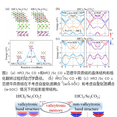
图2
（a）HfCl
/Sc
CO
↑和HfCl
/Sc
CO
↓范德华异质结的晶体结构和极
2
2
2
2
2
2
化翻转过程的动力学路径。（b）HfCl
/Sc
CO
↑和（c）HfCl
/Sc
CO
↓
2
2
2
2
2
2
范德华异质结在不考虑自旋轨道耦合（w/o-SOC）和考虑自旋轨道耦合
（w-SOC）情况下的投影能带结构。