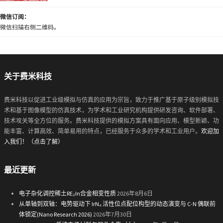
微信订阅：
微信扫描右侧二维码。
关于费米科技
费米科技以促进工业级模拟与仿真的应用为宗旨，致力于推广基于原子级别模拟技
术和基于图像模型的仿真技术，为学术和工业研究机构提供研发咨询、软件部署、
技术攻关等全方位的服务。费米科技提供的模拟方案具有面向应用、模型新颖、功
能丰富、计算高效、简单易用的特点，已经服务于众多的学术和工业用户。
欢迎加
入我们！（点击了解）
最近更新
电子杂化调控稀土RE₂In合金相变性质
2026年8月6日
从单轴到双轴：电势驱动下 IrN₄ 活性位点配位构型的动态演变与 C-N 偶联前
体锁定(Nano Research 2026)
2026年7月30日