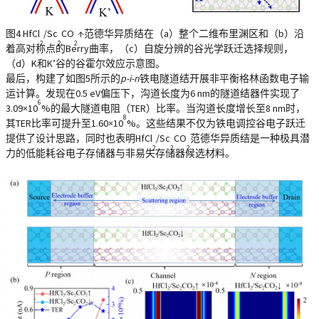
图4
HfCl
/Sc
CO
↑范德华异质结在（a）整个二维布里渊区和（b）沿
2
2
2
着高对称点的Berry曲率，（c）自旋分辨的谷光学跃迁选择规则，
（d）K和K’谷的谷霍尔效应示意图。
最后，构建了如图5所示的
p-i-n
铁电隧道结开展非平衡格林函数电子输
运计算。发现在0.5 eV偏压下，沟道长度为6 nm的隧道结器件实现了
6
3.09×10
%的最大隧道电阻（TER）比率。当沟道长度增长至8 nm时，
8
其TER比率可提升至1.60×10
%。这些结果不仅为铁电调控谷电子跃迁
提供了设计思路，同时也表明HfCl
/Sc
CO
范德华异质结是一种极具潜
2
2
2
力的低能耗谷电子存储器与非易失存储器候选材料。