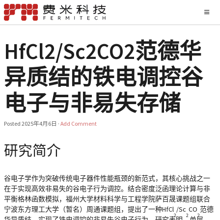
HfCl2/Sc2CO2范德华
异质结的铁电调控谷
电子与非易失存储
Posted
2025年4月6日
·
Add Comment
研究简介
谷电子学作为突破传统电子器件性能瓶颈的新范式，其核心挑战之一
在于实现高效非易失的谷电子行为调控。结合密度泛函理论计算与非
平衡格林函数模拟，福州大学材料科学与工程学院萨百晟课题组联合
宁波东方理工大学（暂名）周通课题组，提出了一种HfCl
/Sc
CO
范德
2
2
2
华异质结，实现了铁电调控的非易失谷电子行为。研究表明，单层