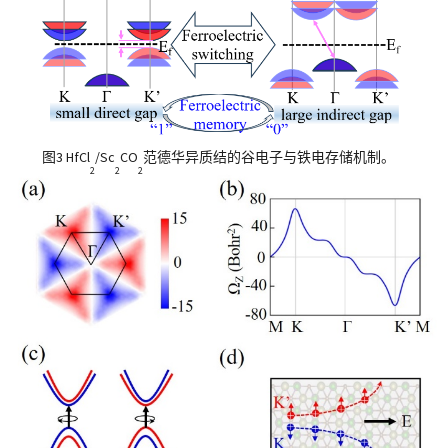
图3
HfCl
/Sc
CO
范德华异质结的谷电子与铁电存储机制。
2
2
2