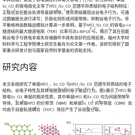
Sc
CO
的铁电极化主导了HfCl
/Sc
CO
范德华异质结的电子结构特征：
2
2
2
2
2
正极化会在能谷处诱导直接带隙，使异质结展现出谷电子行为，可通
过圆偏振光进行读写；负极化则形成间接带隙，抑制谷电子行为。非
平衡格林函数输运模拟计算进一步表明，基于HfCl
/Sc
CO
的铁电
p-i-n
8
2
2
2
隧道结的最大隧道电阻（TER）比率可达1.60×10
%，揭示了其在低能
耗谷电子与铁电非易失存储器件中具有良好的应用前景。福州大学材
料科学与工程学院博士研究生崔舟为论文第一作者。该研究得到了国
家重点研发计划与国家自然科学基金的资助支持。
研究内容
本文系统研究了单层HfCl
、Sc
CO
与HfCl
/Sc
CO
范德华异质结的电子
2
2
2
2
2
2
结构、谷电子特性及其铁电隧道结的电子输运行为。图1展示了HfCl
和
2
铁电Sc
CO
单层的相关性质，其中单层HfCl
和Sc
CO
均为间接带隙半
2
2
2
2
2
导体，且单层HfCl
的价带顶（VBM）和单层Sc
CO
的导带底（CBM）处
2
2
2
均由于自旋轨道耦合（SOC）效应产生了谷自旋分裂。