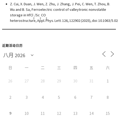
Z. Cui, X. Duan, J. Wen, Z. Zhu, J. Zhang, J. Pei, C. Wen, T. Zhou, B.
Wu and B. Sa, Ferroelectric control of valleytronic nonvolatile
storage in HfCl
/Sc
CO
2
2
2
heterostructure,
Appl.
Phys.
Lett.
126,
122902
(2025),
doi:
10.1063/5.02
近期活动日历
日
一
二
三
四
五
六
26
27
28
29
30
31
1
2
3
4
5
6
7
8
9
10
11
12
13
14
15