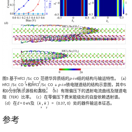
图5
基于HfCl
/Sc
CO
范德华异质结的
p-i-n
结的结构与输运特性。（a）
2
2
2
HfCl
/Sc
CO
↑和HfCl
/Sc
CO
↓
p-i-n
铁电隧道结的结构示意图，其中S
2
2
2
2
2
2
和D分别表示源极和漏极。（b）有限偏压下的透射电流曲线及隧道电
阻（TER）比率。（c）在零偏压下费米能级处的自旋依赖透射谱。
（d）在
E
= 0 eV及（
k
,
k
）=（0.37, 0）处的器件输运本征态。
x
y
参考