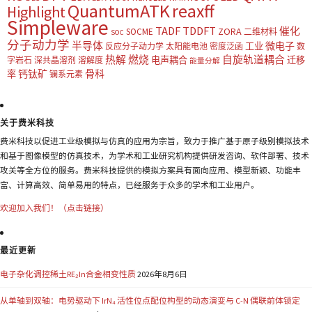
QuantumATK
reaxff
Highlight
Simpleware
TADF
TDDFT
催化
ZORA
SOCME
二维材料
SOC
分子动力学
半导体
微电子
工业
反应分子动力学
太阳能电池
密度泛函
数
热解
燃烧
自旋轨道耦合
电声耦合
迁移
字岩石
深共晶溶剂
溶解度
能量分解
钙钛矿
骨科
率
镧系元素
关于费米科技
费米科技以促进工业级模拟与仿真的应用为宗旨，致力于推广基于原子级别模拟技术
和基于图像模型的仿真技术，为学术和工业研究机构提供研发咨询、软件部署、技术
攻关等全方位的服务。费米科技提供的模拟方案具有面向应用、模型新颖、功能丰
富、计算高效、简单易用的特点，已经服务于众多的学术和工业用户。
欢迎加入我们！（点击链接）
最近更新
电子杂化调控稀土RE₂In合金相变性质
2026年8月6日
从单轴到双轴：电势驱动下 IrN₄ 活性位点配位构型的动态演变与 C-N 偶联前体锁定