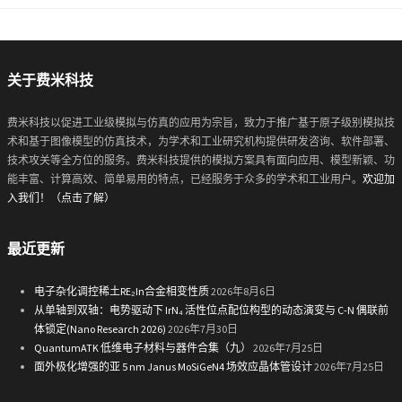
关于费米科技
费米科技以促进工业级模拟与仿真的应用为宗旨，致力于推广基于原子级别模拟技
术和基于图像模型的仿真技术，为学术和工业研究机构提供研发咨询、软件部署、
技术攻关等全方位的服务。费米科技提供的模拟方案具有面向应用、模型新颖、功
能丰富、计算高效、简单易用的特点，已经服务于众多的学术和工业用户。
欢迎加
入我们！（点击了解）
最近更新
电子杂化调控稀土RE₂In合金相变性质
2026年8月6日
从单轴到双轴：电势驱动下 IrN₄ 活性位点配位构型的动态演变与 C-N 偶联前
体锁定(Nano Research 2026)
2026年7月30日
QuantumATK 低维电子材料与器件合集（九）
2026年7月25日
面外极化增强的亚 5 nm Janus MoSiGeN4 场效应晶体管设计
2026年7月25日