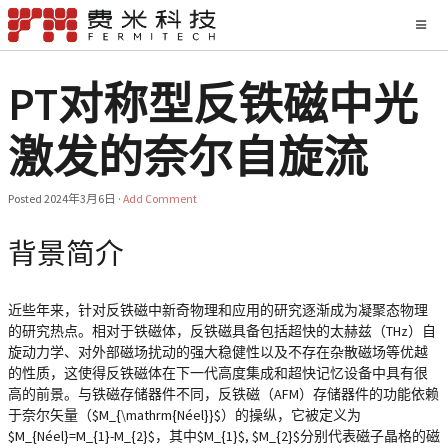
PT对称型反铁磁中光
激发的奈尔自旋流
Posted
2024年3月6日
·
Add Comment
背景简介
近些年来，针对反铁磁中新奇物理和应用的研究逐渐成为凝聚态物理
的研究热点。相对于铁磁体，反铁磁具备包括超快的太赫兹（THz）自
旋动力学、对外部磁场扰动的强大稳健性以及不存在杂散磁场等优越
的性质，这使得反铁磁体在下一代高度集成和超快记忆设备中具有很
高的前景。与铁磁存储器件不同，反铁磁（AFM）存储器件的功能依赖
于奈尔矢量（$M_{\mathrm{Néel}}$）的操纵，它被定义为
$M_{Néel}=M_{1}-M_{2}$，其中$M_{1}$, $M_{2}$分别代表磁子晶格的磁