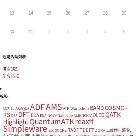
23
24
25
26
27
28
29
30
31
1
2
3
4
5
近期活动列表
没有活动
所有活动
标签
AMS
ADF
COSMO-
BAND
ATK Workshop
ABAQUS
3D打印
DFT
QATK
RS
OLED
EDA
NOCV
NanoLab
DES
EDA-NOCV
NMR
QuantumATK
reaxff
Highlight
Simpleware
TADF
TDDFT
催化
ZORA
SOCME
二维材料
SOC