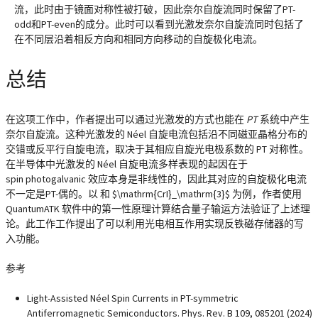
流，此时由于镜面对称性被打破，因此奈尔自旋流同时保留了PT-
odd和PT-even的成分。此时可以看到光激发奈尔自旋流同时包括了
在不同层沿着相反方向和相同方向移动的自旋极化电流。
总结
在这项工作中，作者提出可以通过光激发的方式也能在
PT
系统中产生
奈尔自旋流。这种光激发的 Néel 自旋电流包括沿不同磁亚晶格分布的
交错或反平行自旋电流，取决于其相应自旋光电极系数的 PT 对称性。
在半导体中光激发的 Néel 自旋电流多样表现的起因在于
spin photogalvanic 效应本身是非线性的，因此其对应的自旋极化电流
不一定是PT-偶的。以 和 $\mathrm{CrI}_\mathrm{3}$ 为例，作者使用
QuantumATK 软件中的第一性原理计算结合量子输运方法验证了上述理
论。此工作工作提出了可以利用光电相互作用实现反铁磁存储器的写
入功能。
参考
Light-Assisted Néel Spin Currents in PT-symmetric
Antiferromagnetic Semiconductors. Phys. Rev. B 109, 085201 (2024)