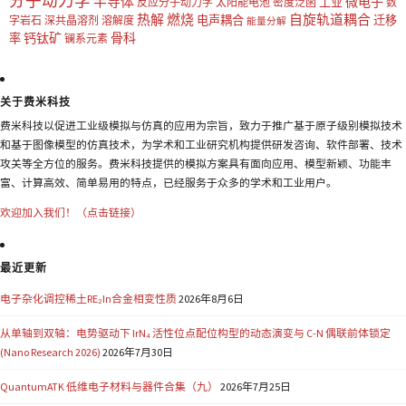
分子动力学
半导体
微电子
工业
反应分子动力学
太阳能电池
密度泛函
数
热解
燃烧
自旋轨道耦合
电声耦合
迁移
字岩石
深共晶溶剂
溶解度
能量分解
钙钛矿
骨科
率
镧系元素
关于费米科技
费米科技以促进工业级模拟与仿真的应用为宗旨，致力于推广基于原子级别模拟技术
和基于图像模型的仿真技术，为学术和工业研究机构提供研发咨询、软件部署、技术
攻关等全方位的服务。费米科技提供的模拟方案具有面向应用、模型新颖、功能丰
富、计算高效、简单易用的特点，已经服务于众多的学术和工业用户。
欢迎加入我们！（点击链接）
最近更新
电子杂化调控稀土RE₂In合金相变性质
2026年8月6日
从单轴到双轴：电势驱动下 IrN₄ 活性位点配位构型的动态演变与 C-N 偶联前体锁定
(Nano Research 2026)
2026年7月30日
QuantumATK 低维电子材料与器件合集（九）
2026年7月25日