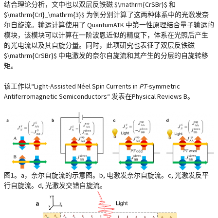
结合理论分析，文中也以双层反铁磁 $\mathrm{CrSBr}$ 和
$\mathrm{CrI}_\mathrm{3}$ 为例分别计算了这两种体系中的光激发奈
尔自旋流。输运计算使用了 QuantumATK 中第一性原理结合量子输运的
模块，该模块可以计算在一阶波恩近似的精度下，体系在光照后产生
的光电流以及其自旋分量。同时，此项研究也表征了双层反铁磁
$\mathrm{CrSBr}$ 中电激发的奈尔自旋流和其产生的分层的自旋转移
矩。
该工作以“Light-Assisted Néel Spin Currents in
PT
-symmetric
Antiferromagnetic Semiconductors“ 发表在Physical Reviews B。
图1。
a
，奈尔自旋流的示意图。
b
, 电激发奈尔自旋流。
c
, 光激发反平
行自旋流。
d
, 光激发交错自旋流。