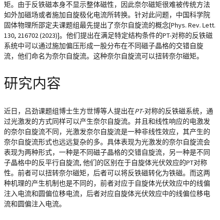
矩。由于反铁磁本身不显示整体磁性，因此奈尔磁矩很难被传统方法
如外加磁场或者施加自旋极化电流所转换。针对此问题，中国科学院
固体物理所邵定夫课题组最先提出了奈尔自旋流的概念[Phys. Rev. Lett.
130, 216702 (2023)]。他们提出在满足特定结构条件的PT-对称的反铁磁
系统中可以通过施加偏压形成一股分布在不同磁子晶格的交错自旋
流，他们命名为奈尔自旋流。这种奈尔自旋流可以扭转奈尔磁矩。
研究内容
近日，吕劲课题组博士生方世博等人提出在
PT
-对称的反铁磁系统，通
过光激发的方式同样可以产生奈尔自旋流。并且和线性响应的电激发
的奈尔自旋流不同，光激发奈尔自旋流是一种非线性效应，其产生的
奈尔自旋流形式也远远复杂的多。具体表现为光激发的奈尔自旋流会
表现为两种形式，一种是不同磁子晶格的交错自旋流，另一种是不同
子晶格中的反平行自旋流, 他们的区别在于自旋体光伏效应的PT对称
性。前者可以扭转奈尔磁矩，后者可以将反铁磁转化为铁磁。而这两
种机理的产生机制也是不同的，前者对应于自旋体光伏效应中的线偏
注入电流和圆偏位移电流，后者对应自旋体光伏效应中的线偏位移电
流和圆偏注入电流。