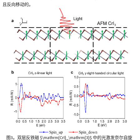
且反向移动的。
图3。双层反铁磁 $\mathrm{CrI}_\mathrm{3}$ 中的光激发奈尔自旋