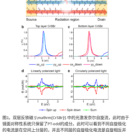
图2。双层反铁磁 $\mathrm{CrSBr}$ 中的光激发奈尔自旋流，此时由于
镜面对称性系统只保留了PT-odd的成分。此时可以看到不同自旋极化
的电流是在空间上分层的，并且不同层的自旋极化电流是自旋相反并