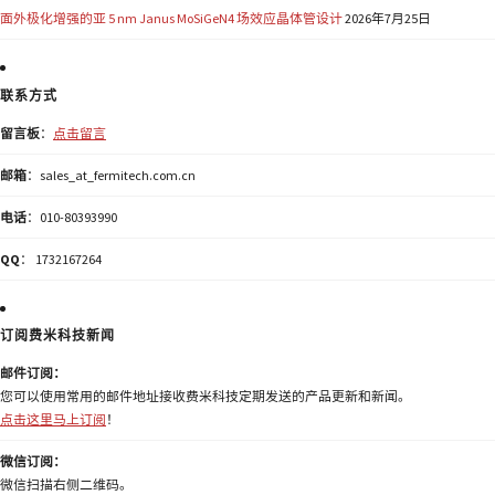
面外极化增强的亚 5 nm Janus MoSiGeN4 场效应晶体管设计
2026年7月25日
联系方式
留言板
：
点击留言
邮箱
：sales_at_fermitech.com.cn
电话
：010-80393990
QQ
： 1732167264
订阅费米科技新闻
邮件订阅：
您可以使用常用的邮件地址接收费米科技定期发送的产品更新和新闻。
点击这里马上订阅
！
微信订阅：
微信扫描右侧二维码。