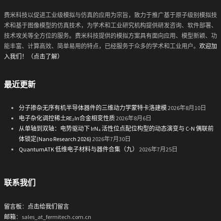
费米科技以促进工业级模拟与仿真的应用为宗旨，致力于推广基于原子级别模拟技
术和基于图像模型的仿真技术，为学术和工业研究机构提供研发咨询、软件部署、
技术攻关等全方位的服务。费米科技提供的模拟方案具有面向应用、模型新颖、功
能丰富、计算高效、简单易用的特点，已经服务于众多的学术和工业用户。
欢迎加
入我们！（点击了解）
最近更新
分子掺杂无序有机半导体器件的三维动力学蒙特卡洛建模
2026年8月10日
电子杂化调控稀土RE₂In合金相变性质
2026年8月6日
从单轴到双轴：电势驱动下 IrN₄ 活性位点配位构型的动态演变与 C-N 偶联前
体锁定(Nano Research 2026)
2026年7月30日
QuantumATK 低维电子材料与器件合集（九）
2026年7月25日
联系我们
留言板
：
点击给我们留言
邮箱
：sales_at_fermitech.com.cn