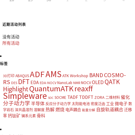
近期活动列表
没有活动
所有活动
标签
AMS
ADF
COSMO-
BAND
ATK Workshop
ABAQUS
3D打印
DFT
QATK
RS
OLED
EDA
NOCV
NanoLab
DES
EDA-NOCV
NMR
QuantumATK
reaxff
Highlight
Simpleware
TADF
TDDFT
催化
ZORA
SOCME
二维材料
SOC
分子动力学
半导体
微电子
工业
反应分子动力学
太阳能电池
密度泛函
数
热解
燃烧
自旋轨道耦合
电声耦合
迁移
字岩石
深共晶溶剂
溶解度
能量分解
钙钛矿
骨科
率
镧系元素