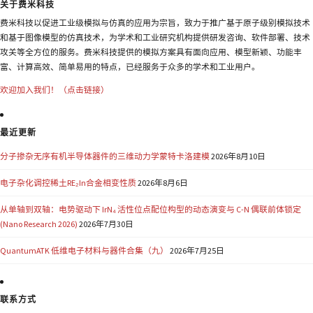
关于费米科技
费米科技以促进工业级模拟与仿真的应用为宗旨，致力于推广基于原子级别模拟技术
和基于图像模型的仿真技术，为学术和工业研究机构提供研发咨询、软件部署、技术
攻关等全方位的服务。费米科技提供的模拟方案具有面向应用、模型新颖、功能丰
富、计算高效、简单易用的特点，已经服务于众多的学术和工业用户。
欢迎加入我们！（点击链接）
最近更新
分子掺杂无序有机半导体器件的三维动力学蒙特卡洛建模
2026年8月10日
电子杂化调控稀土RE₂In合金相变性质
2026年8月6日
从单轴到双轴：电势驱动下 IrN₄ 活性位点配位构型的动态演变与 C-N 偶联前体锁定
(Nano Research 2026)
2026年7月30日
QuantumATK 低维电子材料与器件合集（九）
2026年7月25日
联系方式