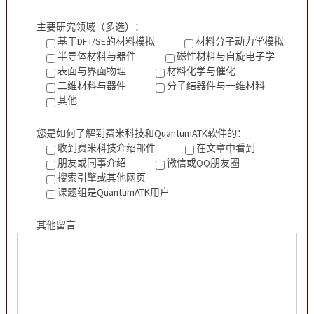
主要研究领域（多选）：
基于DFT/SE的材料模拟
材料分子动力学模拟
半导体材料与器件
磁性材料与自旋电子学
表面与界面物理
材料化学与催化
二维材料与器件
分子结器件与一维材料
其他
您是如何了解到费米科技和QuantumATK软件的：
收到费米科技介绍邮件
在文章中看到
朋友或同事介绍
微信或QQ朋友圈
搜索引擎或其他网页
课题组是QuantumATK用户
其他留言