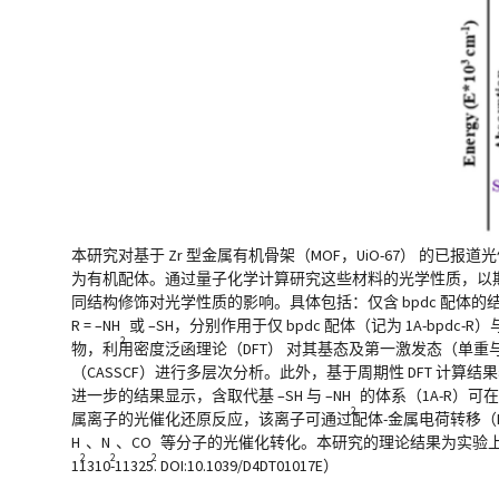
本研究对基于 Zr 型金属有机骨架（MOF，UiO-67） 的已报道光催
为有机配体。通过量子化学计算研究这些材料的光学性质，以期在
同结构修饰对光学性质的影响。具体包括：仅含 bpdc 配体的结构（记
R = –NH
或 –SH，分别作用于仅 bpdc 配体（记为 1A-bpdc-R
2
物，利用密度泛函理论（DFT） 对其基态及第一激发态（单重与三重
（CASSCF）进行多层次分析。此外，基于周期性 DFT 计算结果
进一步的结果显示，含取代基 –SH 与 –NH
的体系（1A-R）
2
属离子的光催化还原反应，该离子可通过配体-金属电荷转移（LM
H
、N
、CO
等分子的光催化转化。本研究的理论结果为实验上设计和开发新型
2
2
2
11310-11325. DOI:10.1039/D4DT01017E）