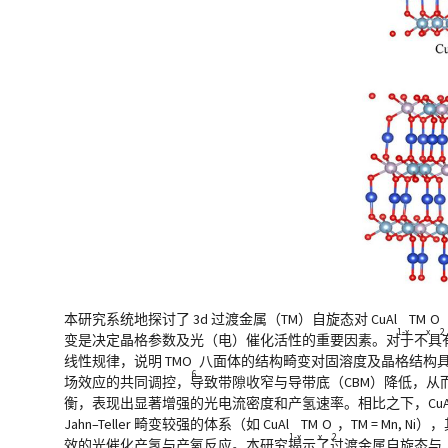
本研究系统地探讨了 3d 过渡金属（TM）自旋态对 CuAl
TM
O
1-x
x
2
变是决定晶格参数及光（电）催化活性的重要因素。对于不具有 Jah
线性规律，说明 TMO
八面体的结构畸变对固溶度及晶格结构具有显著
6
场效应的共同调控，导致带隙收窄与导带底（CBM）降低，从而影响
衡，表现出显著增强的光电流密度和产氢速率。相比之下，CuA
Jahn–Teller 畸变较强的体系（如 CuAl
TM
O
，TM = Mn, 
1-x
x
2
效的光催化产氢与产氧反应。本研究揭示了过渡金属自旋态与 Jahn–T