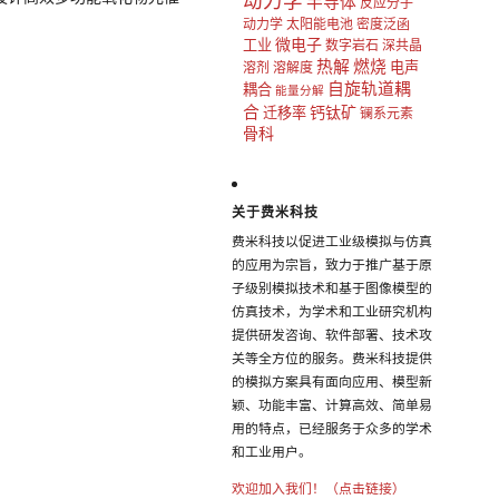
动力学
半导体
反应分子
动力学
太阳能电池
密度泛函
微电子
工业
数字岩石
深共晶
热解
燃烧
电声
溶剂
溶解度
自旋轨道耦
耦合
能量分解
合
钙钛矿
迁移率
镧系元素
骨科
关于费米科技
费米科技以促进工业级模拟与仿真
的应用为宗旨，致力于推广基于原
子级别模拟技术和基于图像模型的
仿真技术，为学术和工业研究机构
提供研发咨询、软件部署、技术攻
关等全方位的服务。费米科技提供
的模拟方案具有面向应用、模型新
颖、功能丰富、计算高效、简单易
用的特点，已经服务于众多的学术
和工业用户。
欢迎加入我们！（点击链接）