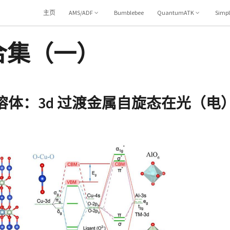
主页
AMS/ADF
Bumblebee
QuantumATK
Simp
催化合集（一）
溶体：3d 过渡金属自旋态在光（电