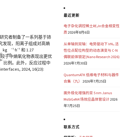
最近更新
电子杂化调控稀土RE₂In合金相变性
质
2026年8月6日
研究者制备了一系列基于铈
究发现，阳离子组成对高熵
从单轴到双轴：电势驱动下 IrN₄ 活
kg
⁻¹·h⁻¹ 和 1.27
性位点配位构型的动态演变与 C-N
CO
cat
相较于中熵氧化物表现出更优
偶联前体锁定(Nano Research 2026)
4+
比例。此外，反应过程中
2026年7月30日
s, 2024, 16(23):
QuantumATK 低维电子材料与器件
合集（九）
2026年7月25日
面外极化增强的亚 5 nm Janus
MoSiGeN4 场效应晶体管设计
2026
年7月25日
联系方式