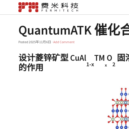
QuantumATK 
Posted
2025年11月6日
·
Add Comment
设计菱锌矿型 CuAl
TM
O
固
1-x
ₓ
2
的作用