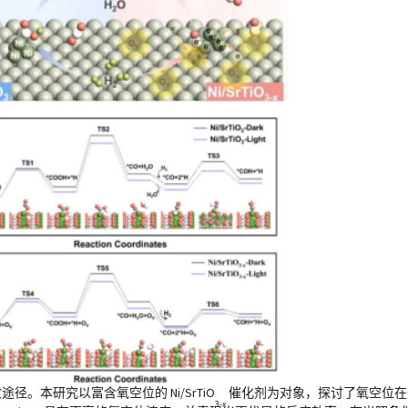
。本研究以富含氧空位的 Ni/SrTiO
催化剂为对象，探讨了氧空位在光
3-x