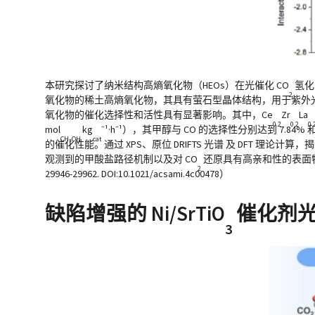
本研究探讨了纳米结构高熵氧化物（HEOs）在光催化 CO
氢化
2
氧化物的稀土高熵氧化物，其具有萤石型晶体结构，用于紫外光
氧化物的催化选择性和活性具有显著影响。其中，Ce
Zr
La
0.2
0.2
0.
mol
kg
⁻¹·h⁻¹），其甲醇与 CO 的选择性分别达到 7.84% 
CH₃OH
cat
的催化性能。通过 XPS、原位 DRIFTS 光谱 及 DFT 理论计算，
观测到的甲酸盐路径机制以及对 CO
还原具有高亲和性的表面特征，为光催
2
29946-29962. DOI:10.1021/acsami.4c00478）
缺陷增强的 Ni/SrTiO
催化剂光
3