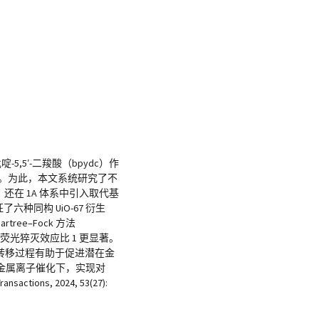
5,5′-二羧酸（bpydc）作
据。为此，本文系统研究了不
外，还在 1A 体系中引入取代基
了六种同构 UiO-67 衍生
ee–Fock 方法
其荧光猝灭效应比 1 更显著。
量转移过程有助于促进潜在金
原金属离子催化下，实现对
, 2024, 53(27):