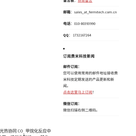
留言板
：
点击留言
邮箱
：sales_at_fermitech.com.cn
电话
：010-80393990
QQ
： 1732167264
订阅费米科技新闻
邮件订阅：
您可以使用常用的邮件地址接收费
米科技定期发送的产品更新和新
闻。
点击这里马上订阅
！
微信订阅：
微信扫描右侧二维码。
热协同 CO
甲烷化反应中
2