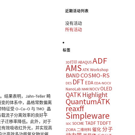
近期活动列表
没有活动
所有活动
标签
ADF
ABAQUS
3D打印
AMS
ATK Workshop
COSMO-RS
BAND
DFT
EDA
DES
EDA-NOCV
OLED
NOCV
NanoLab
NMR
QATK Highlight
，Jahn–Teller 畸
QuantumATK
有强畸变的体系中，晶格常数偏离
reaxff
 O–Cu–O 与 TMO
晶
Simpleware
6
能力与载流子分离效率的良好平
致载流子迁移率降低。此外，对于
TADF
TDDFT
SOCME
SOC
₁O₂ 能有效吸收红外光，并实现高
分子
催化
ZORA
二维材料
设计高效多功能氧化物光催