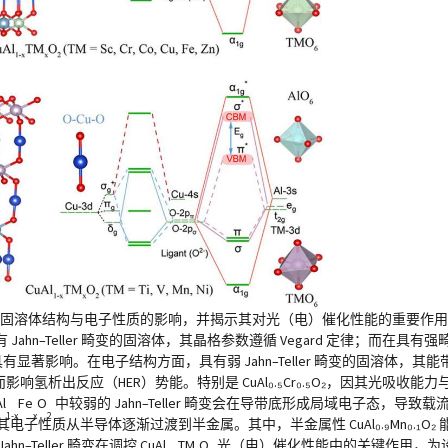
固溶体结构与电子性质的影响，并揭示其对光（电）催化性能的重要作用。结果表明
n–Teller 畸变的固溶体，其晶格参数遵循 Vegard 定律；而在具
影响。在电子结构方面，具有弱 Jahn–Teller 畸变的固溶体，其能带特征受
氢析出反应（HER）势能。特别是 CuAl₀.₅Cr₀.₅O₂，因其光吸收
l
Fe
O
中较弱的 Jahn–Teller 畸变会在导带底形成局域电子态，导
1-x
x
2
Ni），其电子性质从半导体逐渐过渡到半金属。其中，半金属性 CuAl₀.₉Mn₀.
eller 畸变在调控 CuAl
TM
O
光（电）催化性能中的关键作用，为