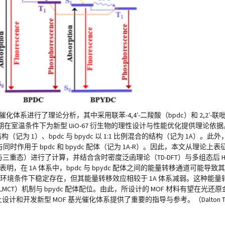
化体系进行了理论分析，其中采用联苯-4,4′-二羧酸（bpdc）和 2,2′-联吡啶-
室温条件下为新型 UiO-67 衍生物的理性设计与性能优化提供理论依
为 1）、bpdc 与 bpydc 以 1:1 比例混合的结构（记为 1A）。此
）与同时作用于 bpdc 和 bpydc 配体（记为 1A-R）。因此，本文从理论上表征
态）进行了计算，并结合含时密度泛函理论（TD-DFT）与多组态后 Hartr
表明，在 1A 体系中，bpdc 与 bpydc 配体之间的能量转移通道可能导致
可在环境条件下稳定存在，但其能量转移效应相较于 1A 体系减弱。这种能
CT）机制与 bpydc 配体配位。由此，所设计的 MOF 材料有望在光还
 MOF 基光催化体系提供了重要的指导与参考。（Dalton Transactions