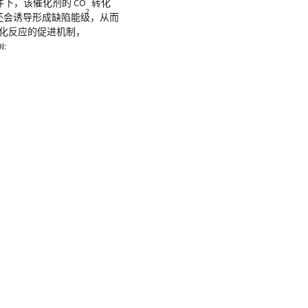
下，该催化剂的 CO
转化
2
还会诱导形成缺陷能级，从而
化反应的促进机制，
I: