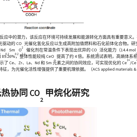
反应中的潜力，该反应在环境可持续发展和能源转化方面具有重要意义。
驱动的 CO
光催化氢化反应以生成高附加值燃料和石化前体化合物。研
2
Nd
Sm
O
催化剂在常温条件下表现出优异的 CO
活化能力（14.4 mol
2
0.2
0.2
2-δ
2
和 89.26%，整体性能较纯 CeO
提高了约 4 倍。系统测试表明，高熵体系
3+
2
揭示了 Ce、Zr、La、Nd 和 Sm 元素之间的协同效应，可实现优化的 Ce
/Ce
化活性增强提供了重要机理依据。（ACS applied materials & interface
热协同 CO
甲烷化研究
2