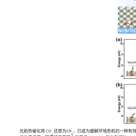
光助热催化将 CO
还原为CH
，已成为缓解环境危机的一种有效途径
2
4