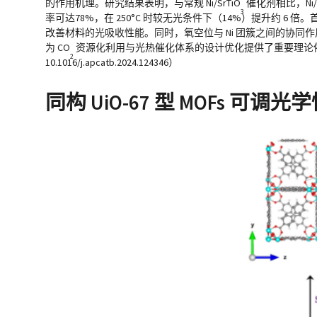
的作用机理。研究结果表明，与常规 Ni/SrTiO
催化剂相比，Ni/S
3
率可达78%，在 250°C 时较无光条件下（14%）提升约 6 
改善材料的光吸收性能。同时，氧空位与 Ni 团簇之间的协同
为 CO
资源化利用与光热催化体系的设计优化提供了重要理论依据。（Applied Catal
2
10.1016/j.apcatb.2024.124346）
同构 UiO-67 型 MOFs 