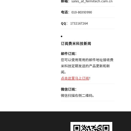
邮箱
：sales_at_fermitech.com.cn
电话
：010-80393990
QQ
： 1732167264
订阅费米科技新闻
邮件订阅：
您可以使用常用的邮件地址接收费
米科技定期发送的产品更新和新
闻。
点击这里马上订阅
！
微信订阅：
微信扫描右侧二维码。