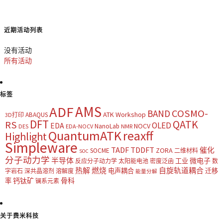
近期活动列表
没有活动
所有活动
标签
AMS
ADF
COSMO-
BAND
ATK Workshop
ABAQUS
3D打印
DFT
QATK
RS
OLED
EDA
NOCV
NanoLab
DES
EDA-NOCV
NMR
QuantumATK
reaxff
Highlight
Simpleware
TADF
TDDFT
催化
ZORA
SOCME
二维材料
SOC
分子动力学
半导体
微电子
工业
反应分子动力学
太阳能电池
密度泛函
数
热解
燃烧
自旋轨道耦合
电声耦合
迁移
字岩石
深共晶溶剂
溶解度
能量分解
钙钛矿
骨科
率
镧系元素
关于费米科技