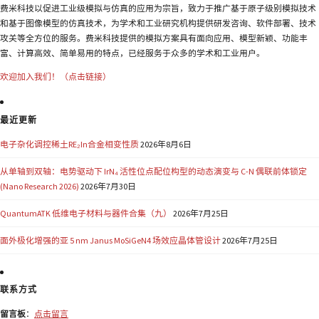
费米科技以促进工业级模拟与仿真的应用为宗旨，致力于推广基于原子级别模拟技术
和基于图像模型的仿真技术，为学术和工业研究机构提供研发咨询、软件部署、技术
攻关等全方位的服务。费米科技提供的模拟方案具有面向应用、模型新颖、功能丰
富、计算高效、简单易用的特点，已经服务于众多的学术和工业用户。
欢迎加入我们！（点击链接）
最近更新
电子杂化调控稀土RE₂In合金相变性质
2026年8月6日
从单轴到双轴：电势驱动下 IrN₄ 活性位点配位构型的动态演变与 C-N 偶联前体锁定
(Nano Research 2026)
2026年7月30日
QuantumATK 低维电子材料与器件合集（九）
2026年7月25日
面外极化增强的亚 5 nm Janus MoSiGeN4 场效应晶体管设计
2026年7月25日
联系方式
留言板
：
点击留言