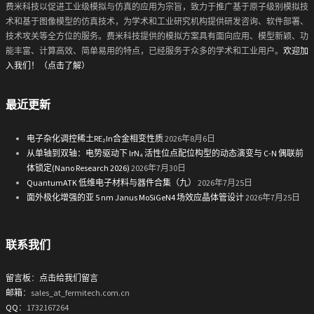
费米科技以促进工业级模拟与仿真的应用为宗旨，致力于推广基于原子级别模拟技
术和基于图像模型的仿真技术，为学术和工业研究机构提供研发咨询、软件部署、
技术攻关等全方位的服务。费米科技提供的模拟方案具有面向应用、模型新颖、功
能丰富、计算高效、简单易用的特点，已经服务于众多的学术和工业用户。
欢迎加
入我们！（点击了解）
最近更新
电子杂化调控稀土RE₂In合金相变性质
2026年8月6日
从单轴到双轴：电势驱动下 IrN₄ 活性位点配位构型的动态演变与 C-N 偶联前
体锁定(Nano Research 2026)
2026年7月30日
QuantumATK 低维电子材料与器件合集（九）
2026年7月25日
面外极化增强的亚 5 nm Janus MoSiGeN4 场效应晶体管设计
2026年7月25日
联系我们
留言板
：
点击给我们留言
邮箱
：sales_at_fermitech.com.cn
QQ
：1732167264