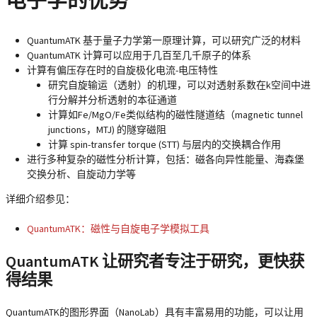
电子学的优势
QuantumATK 基于量子力学第一原理计算，可以研究广泛的材料
QuantumATK 计算可以应用于几百至几千原子的体系
计算有偏压存在时的自旋极化电流-电压特性
研究自旋输运（透射）的机理，可以对透射系数在k空间中进
行分解并分析透射的本征通道
计算如Fe/MgO/Fe类似结构的磁性隧道结（magnetic tunnel
junctions，MTJ) 的隧穿磁阻
计算 spin-transfer torque (STT) 与层内的交换耦合作用
进行多种复杂的磁性分析计算，包括：磁各向异性能量、海森堡
交换分析、自旋动力学等
详细介绍参见：
QuantumATK：磁性与自旋电子学模拟工具
QuantumATK 让研究者专注于研究，更快获
得结果
QuantumATK的图形界面（NanoLab）具有丰富易用的功能，可以让用