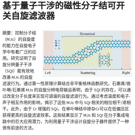
基于量子干涉的磁性分子结可开
关自旋滤波器
摘要：
控制分子结
（MJs）的自旋度
的能力在自旋电子
学中有着广泛的应
用。研究证明了自
旋分辨量子干涉
（SQI）能有效地
改善 MJs 的自旋
滤波行为。通过第一性原理计算结合非平衡格林函数研究，石墨烯/铬
卟啉/石墨烯 MJs 的自旋分辨电荷输运表明，由于 SQI 的存在，可以通
过改变分子长度来实现可调谐的自旋滤波行为。通过考虑温度和电子-
声子相互作用的影响，揭示了这些 MJs 中与 SQI 相关的相位相干/退相
干。此外，由于 Cr 增强的 SQI，在单卟啉结中掺杂Cr可以在低偏压区
获得更高的自旋滤波效率。这些结果显示了 MJs 和 SQI 在分子集成电
路中的巨大应用潜力，为利用量子干涉设计自旋分子器件提供了一种
很有前途的方法。