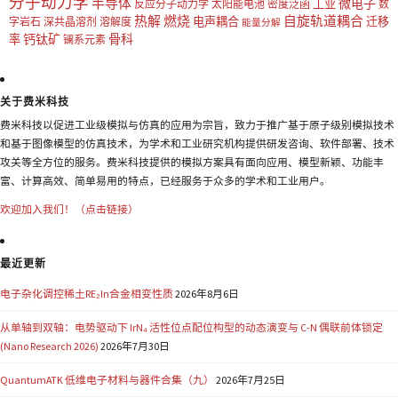
分子动力学
半导体
微电子
工业
反应分子动力学
太阳能电池
密度泛函
数
热解
燃烧
自旋轨道耦合
电声耦合
迁移
字岩石
深共晶溶剂
溶解度
能量分解
钙钛矿
骨科
率
镧系元素
关于费米科技
费米科技以促进工业级模拟与仿真的应用为宗旨，致力于推广基于原子级别模拟技术
和基于图像模型的仿真技术，为学术和工业研究机构提供研发咨询、软件部署、技术
攻关等全方位的服务。费米科技提供的模拟方案具有面向应用、模型新颖、功能丰
富、计算高效、简单易用的特点，已经服务于众多的学术和工业用户。
欢迎加入我们！（点击链接）
最近更新
电子杂化调控稀土RE₂In合金相变性质
2026年8月6日
从单轴到双轴：电势驱动下 IrN₄ 活性位点配位构型的动态演变与 C-N 偶联前体锁定
(Nano Research 2026)
2026年7月30日
QuantumATK 低维电子材料与器件合集（九）
2026年7月25日