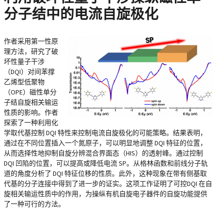
分子结中的电流自旋极化
作者采用第一性原
理方法，研究了破
坏性量子干涉
（DQI）对间苯撑
乙烯型低聚物
（OPE）磁性单分
子结自旋相关输运
性质的影响。作者
探索了一种利用化
学取代基控制 DQI 特性来控制电流自旋极化的可能策略。结果表明，
通过在不同位置插入一个氮原子，可以明显地调整 DQI 特征的位置，
从而选择性地抑制自旋分辨混合界面态（HIS）的透射峰。通过控制
DQI 凹陷的位置，可以提高或降低电流 SP。从格林函数和前线分子轨
道的角度分析了 DQI 特征位移的性质。此外，这种现象在带有侧基取
代基的分子连接中得到了进一步的证实。这项工作证明了可控DQI 在自
旋相关输运性质中的作用，为操纵有机自旋电子器件的自旋功能提供
了一种可行的方法。