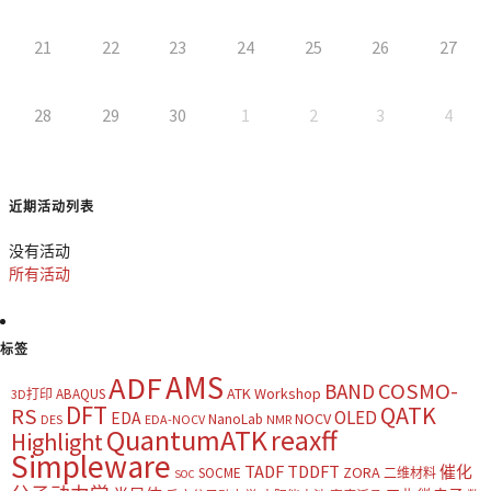
21
22
23
24
25
26
27
28
29
30
1
2
3
4
近期活动列表
没有活动
所有活动
标签
AMS
ADF
COSMO-
BAND
ATK Workshop
ABAQUS
3D打印
DFT
QATK
RS
OLED
EDA
NOCV
NanoLab
DES
EDA-NOCV
NMR
QuantumATK
reaxff
Highlight
Simpleware
TADF
TDDFT
催化
ZORA
SOCME
二维材料
SOC