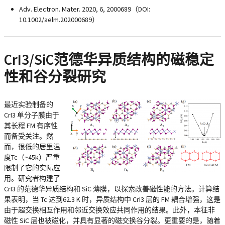
Adv. Electron. Mater. 2020, 6, 2000689（DOI:
10.1002/aelm.202000689）
CrI3/SiC范德华异质结构的磁稳定
性和谷分裂研究
最近实验制备的
CrI3 单分子膜由于
其长程 FM 有序性
而备受关注。然
而，很低的居里温
度Tc（~45k）严重
限制了它的实际应
用。研究者构建了
CrI3 的范德华异质结构和 SiC 薄膜，以探索改善磁性能的方法。计算结
果表明，当 Tc 达到62.3 K 时，异质结构中 CrI3 层的 FM 耦合增强，这是
由于超交换相互作用和邻近交换效应共同作用的结果。此外，本征非
磁性 SiC 层也被磁化，并具有显著的磁交换谷分裂。更重要的是，随着