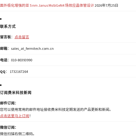
面外极化增强的亚 5 nm Janus MoSiGeN4 场效应晶体管设计
2026年7月25日
联系方式
留言板
：
点击留言
邮箱
：sales_at_fermitech.com.cn
电话
：010-80393990
QQ
： 1732167264
订阅费米科技新闻
邮件订阅：
您可以使用常用的邮件地址接收费米科技定期发送的产品更新和新闻。
点击这里马上订阅
！
微信订阅：
微信扫描右侧二维码。