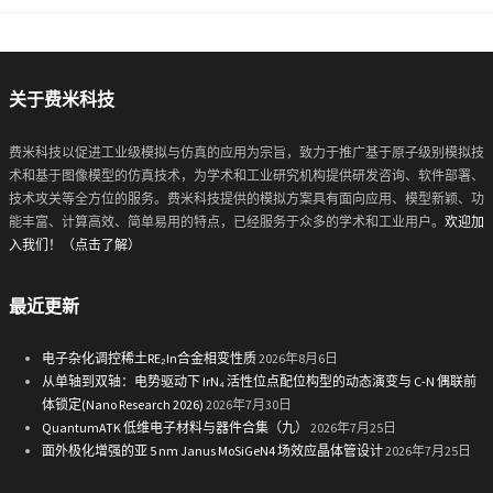
关于费米科技
费米科技以促进工业级模拟与仿真的应用为宗旨，致力于推广基于原子级别模拟技
术和基于图像模型的仿真技术，为学术和工业研究机构提供研发咨询、软件部署、
技术攻关等全方位的服务。费米科技提供的模拟方案具有面向应用、模型新颖、功
能丰富、计算高效、简单易用的特点，已经服务于众多的学术和工业用户。
欢迎加
入我们！（点击了解）
最近更新
电子杂化调控稀土RE₂In合金相变性质
2026年8月6日
从单轴到双轴：电势驱动下 IrN₄ 活性位点配位构型的动态演变与 C-N 偶联前
体锁定(Nano Research 2026)
2026年7月30日
QuantumATK 低维电子材料与器件合集（九）
2026年7月25日
面外极化增强的亚 5 nm Janus MoSiGeN4 场效应晶体管设计
2026年7月25日