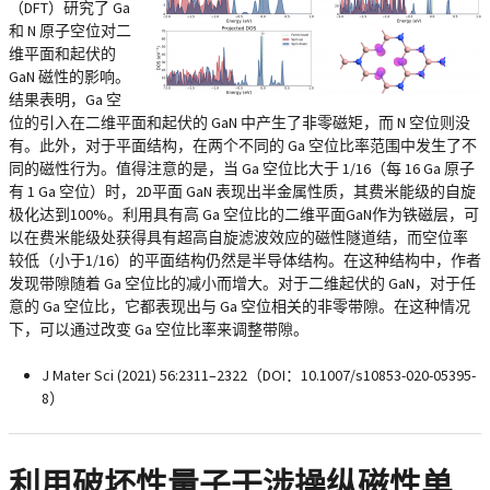
（DFT）研究了 Ga
和 N 原子空位对二
维平面和起伏的
GaN 磁性的影响。
结果表明，Ga 空
位的引入在二维平面和起伏的 GaN 中产生了非零磁矩，而 N 空位则没
有。此外，对于平面结构，在两个不同的 Ga 空位比率范围中发生了不
同的磁性行为。值得注意的是，当 Ga 空位比大于 1/16（每 16 Ga 原子
有 1 Ga 空位）时，2D平面 GaN 表现出半金属性质，其费米能级的自旋
极化达到100%。利用具有高 Ga 空位比的二维平面GaN作为铁磁层，可
以在费米能级处获得具有超高自旋滤波效应的磁性隧道结，而空位率
较低（小于1/16）的平面结构仍然是半导体结构。在这种结构中，作者
发现带隙随着 Ga 空位比的减小而增大。对于二维起伏的 GaN，对于任
意的 Ga 空位比，它都表现出与 Ga 空位相关的非零带隙。在这种情况
下，可以通过改变 Ga 空位比率来调整带隙。
J Mater Sci (2021) 56:2311–2322（DOI：10.1007/s10853-020-05395-
8）
利用破坏性量子干涉操纵磁性单