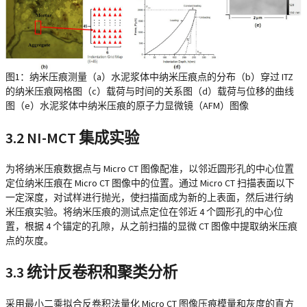
图1：纳米压痕测量（a）水泥浆体中纳米压痕点的分布（b）穿过 ITZ
的纳米压痕网格图（c）载荷与时间的关系图（d）载荷与位移的曲线
图（e）水泥浆体中纳米压痕的原子力显微镜（AFM）图像
3.2 NI-MCT 集成实验
为将纳米压痕数据点与 Micro CT 图像配准，以邻近圆形孔的中心位置
定位纳米压痕在 Micro CT 图像中的位置。通过 Micro CT 扫描表面以下
一定深度，对试样进行抛光，使扫描面成为新的上表面，然后进行纳
米压痕实验。将纳米压痕的测试点定位在邻近 4 个圆形孔的中心位
置，根据 4 个锚定的孔隙，从之前扫描的显微 CT 图像中提取纳米压痕
点的灰度。
3.3 统计反卷积和聚类分析
采用最小二乘拟合反卷积法量化 Micro CT 图像压痕模量和灰度的直方