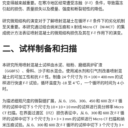
究变得越来越重要。在寒冷地区经常遭受冻融（F-T）条件，导致霜冻
引起的损伤、质量损失以及模量、强度和断裂韧性的降低。
研究微观结构的演变对于了解喷射混凝土在循环 F-T 条件下的劣化机制
至关重要。本研究通过结合纳米压痕和 X 射线 Micro CT（NI-MCT）的集
成统计方法表征喷射混凝土的微观结构损伤及其在 F-T 作用下的演变。
二、试样制备和扫描
本研究所用喷射混凝土试样由水泥、硅粉、磨细高炉矿渣
（GGBFS）、骨料、沙子和水混合。使用减水剂和引气剂改善喷射混
凝土的可加工性和抗 F-T 性。制备 24 个尺寸为 75 × 100 × 400 mm 的试
样进行快速 F-T 试验，循环温度为 -18 至 4 ℃，一个循环的时间为 4 小
时。
为描述细观尺度的微裂缝扩展，从 0、150、300、450 和 600 次 F-T 循
环的试样中切下 5 个尺寸为 10 × 10 × 10 mm的试样进行高分辨率 Micro
CT 扫描。在界面过渡区（ITZ）损伤表征中，从 0、300 和 600 次 F-T 循
环的试样中切下 3 个尺寸为 3 × 3 × 3 mm 的试样进行 Micro CT 扫描和纳
米压痕试验。从 0、300 和 600 次 F-T 循环的试样中切下 3 个尺寸为 3 ×