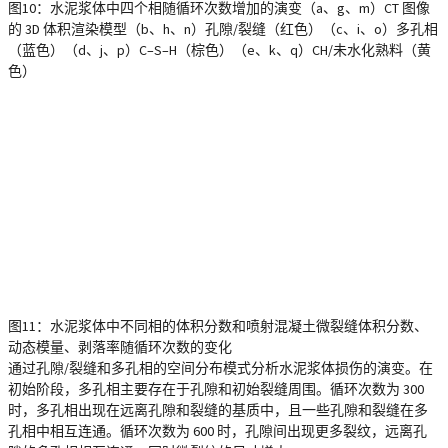
图10：水泥浆体中四个相随循环次数增加的演变（a、g、m）CT 图像
的 3D 体积渲染模型（b、h、n）孔隙/裂缝（红色）（c、i、o）多孔相
（蓝色）（d、j、p）C–S–H（棕色）（e、k、q）CH/未水化熟料（黄
色）
图11：水泥浆体中不同相的体积分数和喷射混凝土微裂缝体积分数、
动态模量、剥落率随循环次数的变化
通过孔隙/裂缝和多孔相的空间分布模式分析水泥浆体损伤的演变。在
初始阶段，多孔相主要存在于孔隙和初始裂缝周围。循环次数为 300
时，多孔相出现在远离孔隙和裂缝的基质中，且一些孔隙和裂缝在多
孔相中相互连通。循环次数为 600 时，孔隙间出现更多裂纹，远离孔