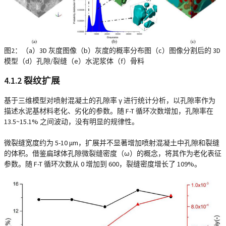
图2：（a）3D 灰度图像（b）灰度的概率分布图（c）图像分割后的 3D
模型（d）孔隙/裂缝（e）水泥浆体（f）骨料
4.1.2 裂纹扩展
基于三维模型对喷射混凝土的孔隙率 γ 进行统计分析，以孔隙率作为
描述水泥基材料老化、劣化的参数。随 F-T 循环次数增加，孔隙率在
13.5~15.1% 之间波动，没有明显的规律性。
微裂缝宽度约为 5-10 μm，扩展并不显著增加喷射混凝土中孔隙和裂缝
的体积。借鉴扁球体孔隙微裂缝密度（ω）的概念，将其作为老化表征
参数。随 F-T 循环次数从 0 增加到 600，裂缝密度增长了 109%。