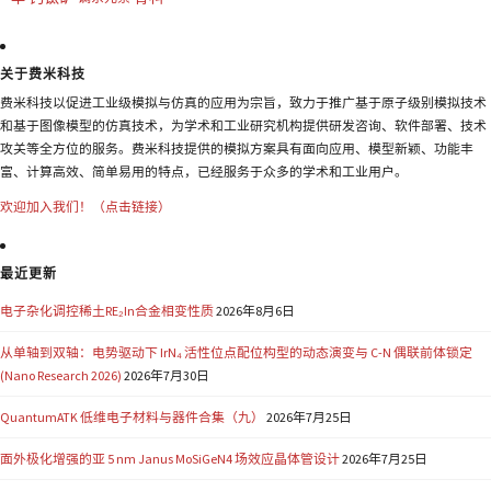
关于费米科技
费米科技以促进工业级模拟与仿真的应用为宗旨，致力于推广基于原子级别模拟技术
和基于图像模型的仿真技术，为学术和工业研究机构提供研发咨询、软件部署、技术
攻关等全方位的服务。费米科技提供的模拟方案具有面向应用、模型新颖、功能丰
富、计算高效、简单易用的特点，已经服务于众多的学术和工业用户。
欢迎加入我们！（点击链接）
最近更新
电子杂化调控稀土RE₂In合金相变性质
2026年8月6日
从单轴到双轴：电势驱动下 IrN₄ 活性位点配位构型的动态演变与 C-N 偶联前体锁定
(Nano Research 2026)
2026年7月30日
QuantumATK 低维电子材料与器件合集（九）
2026年7月25日
面外极化增强的亚 5 nm Janus MoSiGeN4 场效应晶体管设计
2026年7月25日