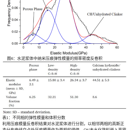
图6：水泥浆体中纳米压痕弹性模量的频率密度反卷积
表1：不同相的弹性模量和体积分数
利用压痕模量反卷积结果对水泥浆体进行分割，以相邻两相的高斯正
态分布曲线交点处压痕模量作为两相的阈值。CH/未水化熟料嵌入高密