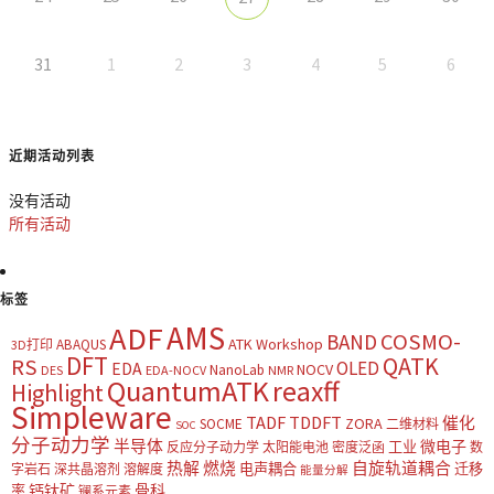
31
1
2
3
4
5
6
近期活动列表
没有活动
所有活动
标签
AMS
ADF
COSMO-
BAND
ATK Workshop
ABAQUS
3D打印
DFT
QATK
RS
OLED
EDA
NOCV
NanoLab
DES
EDA-NOCV
NMR
QuantumATK
reaxff
Highlight
Simpleware
TADF
TDDFT
催化
ZORA
SOCME
二维材料
SOC
分子动力学
半导体
微电子
工业
反应分子动力学
太阳能电池
密度泛函
数
热解
燃烧
自旋轨道耦合
电声耦合
迁移
字岩石
深共晶溶剂
溶解度
能量分解
钙钛矿
骨科
率
镧系元素