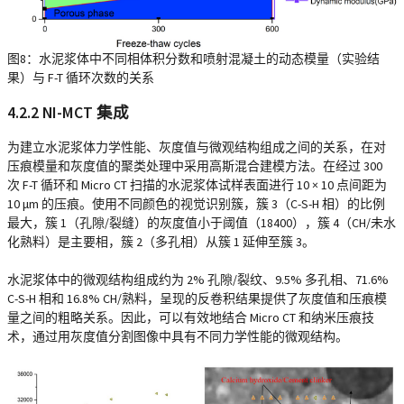
图8：水泥浆体中不同相体积分数和喷射混凝土的动态模量（实验结
果）与 F-T 循环次数的关系
4.2.2 NI-MCT 集成
为建立水泥浆体力学性能、灰度值与微观结构组成之间的关系，在对
压痕模量和灰度值的聚类处理中采用高斯混合建模方法。在经过 300
次 F-T 循环和 Micro CT 扫描的水泥浆体试样表面进行 10 × 10 点间距为
10 μm 的压痕。使用不同颜色的视觉识别簇，簇 3（C-S-H 相）的比例
最大，簇 1（孔隙/裂缝）的灰度值小于阈值（18400），簇 4（CH/未水
化熟料）是主要相，簇 2（多孔相）从簇 1 延伸至簇 3。
水泥浆体中的微观结构组成约为 2% 孔隙/裂纹、9.5% 多孔相、71.6%
C-S-H 相和 16.8% CH/熟料，呈现的反卷积结果提供了灰度值和压痕模
量之间的粗略关系。因此，可以有效地结合 Micro CT 和纳米压痕技
术，通过用灰度值分割图像中具有不同力学性能的微观结构。