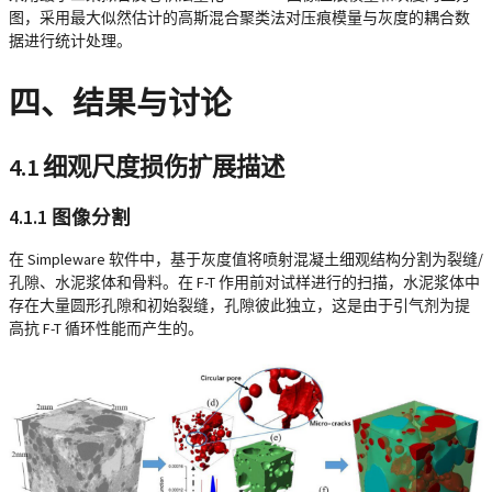
图，采用最大似然估计的高斯混合聚类法对压痕模量与灰度的耦合数
据进行统计处理。
四、结果与讨论
4.1 细观尺度损伤扩展描述
4.1.1 图像分割
在 Simpleware 软件中，基于灰度值将喷射混凝土细观结构分割为裂缝/
孔隙、水泥浆体和骨料。在 F-T 作用前对试样进行的扫描，水泥浆体中
存在大量圆形孔隙和初始裂缝，孔隙彼此独立，这是由于引气剂为提
高抗 F-T 循环性能而产生的。