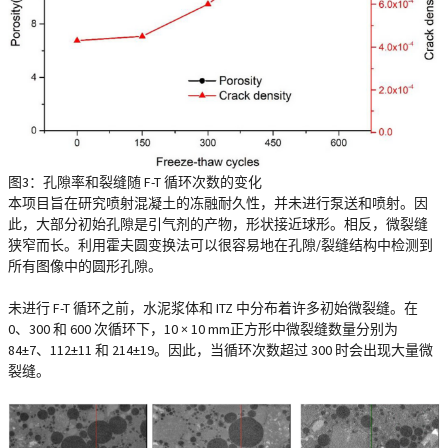
图3：孔隙率和裂缝随 F-T 循环次数的变化
本项目旨在研究喷射混凝土的冻融耐久性，并未进行泵送和喷射。因
此，大部分初始孔隙是引气剂的产物，形状接近球形。相反，微裂缝
狭窄而长。利用霍夫圆变换法可以很容易地在孔隙/裂缝结构中检测到
所有图像中的圆形孔隙。
未进行 F-T 循环之前，水泥浆体和 ITZ 中分布着许多初始微裂缝。在
0、300 和 600 次循环下，10 × 10 mm正方形中微裂缝数量分别为
84±7、112±11 和 214±19。因此，当循环次数超过 300 时会出现大量微
裂缝。