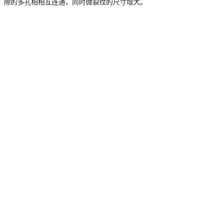
隙的多孔相相互连通，同时微裂纹的尺寸增大。