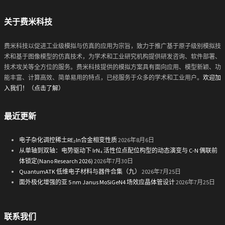
关于费米科技
费米科技以促进工业级模拟与仿真的应用为宗旨，致力于推广基于原子级别模拟技
术和基于图像模型的仿真技术，为学术和工业研究机构提供研发咨询、软件部署、
技术攻关等全方位的服务。费米科技提供的模拟方案具有面向应用、模型新颖、功
能丰富、计算高效、简单易用的特点，已经服务于众多的学术和工业用户。
欢迎加
入我们！（点击了解）
最近更新
电子杂化调控稀土RE₂In合金相变性质
2026年8月6日
从单轴到双轴：电势驱动下 IrN₄ 活性位点配位构型的动态演变与 C-N 偶联前
体锁定(Nano Research 2026)
2026年7月30日
QuantumATK 低维电子材料与器件合集（九）
2026年7月25日
面外极化增强的亚 5 nm Janus MoSiGeN4 场效应晶体管设计
2026年7月25日
联系我们