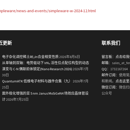
mpleware/news-and-events/simpleware-w-2024-12.html
近更新
联系我们
电子杂化调控稀土RE₂In合金相变性质
2026年8月6日
留言板
：
点击给我
从单轴到双轴：电势驱动下 IrN₄ 活性位点配位构型的动态
邮箱
：sales_at_fe
演变与 C-N 偶联前体锁定(Nano Research 2026)
2026年7月
QQ
：1732167264
30日
邮件订阅
：使用常
QuantumATK 低维电子材料与器件合集（九）
2026年7月
和新闻。
点击这里
25日
微信订阅
：微信扫
面外极化增强的亚 5 nm Janus MoSiGeN4 场效应晶体管设
公众号
计
2026年7月25日