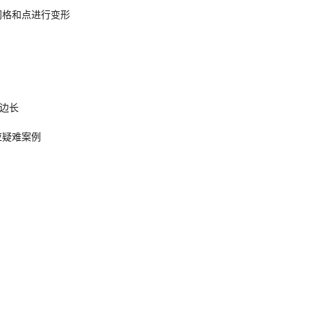
网格和点进行变形
元边长
应疑难案例