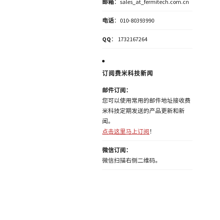
邮箱
：sales_at_fermitech.com.cn
电话
：010-80393990
QQ
： 1732167264
订阅费米科技新闻
邮件订阅：
您可以使用常用的邮件地址接收费
米科技定期发送的产品更新和新
闻。
点击这里马上订阅
！
微信订阅：
微信扫描右侧二维码。