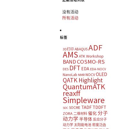
近期活动列表
没有活动
所有活动
标签
ADF
ABAQUS
3D打印
AMS
ATK Workshop
COSMO-RS
BAND
DFT
EDA
DES
EDA-NOCV
OLED
NOCV
NanoLab
NMR
QATK Highlight
QuantumATK
reaxff
Simpleware
TADF
TDDFT
SOCME
SOC
分子
催化
ZORA
二维材料
动力学
半导体
反应分子
动力学
太阳能电池
密度泛函