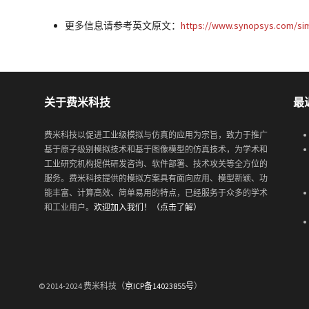
更多信息请参考英文原文：
https://www.synopsys.com/si
关于费米科技
最
费米科技以促进工业级模拟与仿真的应用为宗旨，致力于推广
基于原子级别模拟技术和基于图像模型的仿真技术，为学术和
工业研究机构提供研发咨询、软件部署、技术攻关等全方位的
服务。费米科技提供的模拟方案具有面向应用、模型新颖、功
能丰富、计算高效、简单易用的特点，已经服务于众多的学术
和工业用户。
欢迎加入我们！（点击了解）
© 2014-2024 费米科技（
京ICP备14023855号
）