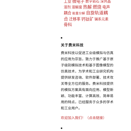
微电子
工业
数字岩石
深共晶
热解
燃烧
电声
溶剂
溶解度
自旋轨道耦
耦合
能量分解
合
钙钛矿
迁移率
镧系元素
骨科
关于费米科技
费米科技以促进工业级模拟与仿真
的应用为宗旨，致力于推广基于原
子级别模拟技术和基于图像模型的
仿真技术，为学术和工业研究机构
提供研发咨询、软件部署、技术攻
关等全方位的服务。费米科技提供
的模拟方案具有面向应用、模型新
颖、功能丰富、计算高效、简单易
用的特点，已经服务于众多的学术
和工业用户。
欢迎加入我们！（点击链接）