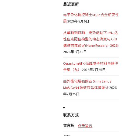
最近更新
电子杂化调控稀土RE₂In合金相变性
质
2026年8月6日
从单轴到双轴：电势驱动下 IrN₄ 活
性位点配位构型的动态演变与 C-N
偶联前体锁定(Nano Research 2026)
2026年7月30日
QuantumATK 低维电子材料与器件
合集（九）
2026年7月25日
面外极化增强的亚 5 nm Janus
MoSiGeN4 场效应晶体管设计
2026
年7月25日
联系方式
留言板
：
点击留言