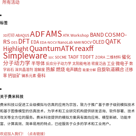
所有活动
标签
AMS
ADF
COSMO-
BAND
ATK Workshop
ABAQUS
3D打印
DFT
QATK
RS
OLED
EDA
NOCV
NanoLab
DES
EDA-NOCV
NMR
QuantumATK
reaxff
Highlight
Simpleware
TADF
TDDFT
催化
ZORA
SOCME
二维材料
SOC
分子动力学
半导体
微电子
工业
反应分子动力学
太阳能电池
密度泛函
数
热解
燃烧
自旋轨道耦合
电声耦合
迁移
字岩石
深共晶溶剂
溶解度
能量分解
钙钛矿
骨科
率
镧系元素
关于费米科技
费米科技以促进工业级模拟与仿真的应用为宗旨，致力于推广基于原子级别模拟技术
和基于图像模型的仿真技术，为学术和工业研究机构提供研发咨询、软件部署、技术
攻关等全方位的服务。费米科技提供的模拟方案具有面向应用、模型新颖、功能丰
富、计算高效、简单易用的特点，已经服务于众多的学术和工业用户。
欢迎加入我们！（点击链接）