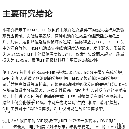
主要研究结论
本研究揭示了 NCM 与 LFP 软包锂电池在过充条件下的热失控行为及微
观反应机制。实验结果表明，两种电池在过充后均经历温度持续上
升、加速、达到峰值及结构破坏的过程，最终释放以 CO
、CO、H
为
2
2
主的混合气体。NCM 电池热失控峰值温度达 825 K，发生起火，质量损
失达 54.99 g；LFP电池峰值温度仅 574 K，仅发生失效而未起火，质量
损失为 21.45 g，表明LFP正极材料具有更高的热稳定性。
使用 AMS 软件中的 ReaxFF-MD 模拟结果显示，EC 分子最早完成分解，
LiPF
的加入延缓了各溶剂的分解时间；EMC显著延长DMC的分解时
6
间，并提高体系氧消耗率，可能是驱动剧烈氧化反应的关键组分。DMC
在所有体系中分解最晚，热稳定性最高。DEC 的加入对反应路径影响有
限，但促进了 C
H
等自由基的生成。LiPF
对整体反应路径影响较小，
2
5
6
路径比例变化低于 10%。中间产物均呈现“生成—积累—消耗”趋势，
C
H
主要源于 EC/DMC 体系，C
H
仅出现在含 DEC 体系中。
2
4
2
5
使用 AMS 软件中的 ADF 模块进行 DFT 计算进一步揭示，DMC 的 E
-
LUMO
E
值最大，电子密度呈对称分布，结构最稳定；EMC 的 LUMO 能级