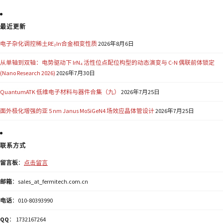
最近更新
电子杂化调控稀土RE₂In合金相变性质
2026年8月6日
从单轴到双轴：电势驱动下 IrN₄ 活性位点配位构型的动态演变与 C-N 偶联前体锁定
(Nano Research 2026)
2026年7月30日
QuantumATK 低维电子材料与器件合集（九）
2026年7月25日
面外极化增强的亚 5 nm Janus MoSiGeN4 场效应晶体管设计
2026年7月25日
联系方式
留言板
：
点击留言
邮箱
：sales_at_fermitech.com.cn
电话
：010-80393990
QQ
： 1732167264