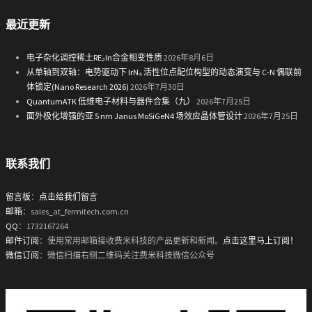
最近更新
电子杂化调控稀土RE₂In合金相变性质
2026年8月6日
从单轴到双轴：电势驱动下 IrN₄ 活性位点配位构型的动态演变与 C-N 偶联前
体锁定(Nano Research 2026)
2026年7月30日
QuantumATK 低维电子材料与器件合集（九）
2026年7月25日
面外极化增强的亚 5 nm Janus MoSiGeN4 场效应晶体管设计
2026年7月25日
联系我们
留言板
：
点击给我们留言
邮箱
：sales_at_fermitech.com.cn
QQ
：1732167264
邮件订阅
：使用常用邮箱接收费米科技的产品更新和新闻。
点击这里马上订阅！
微信订阅
：微信扫描右侧二维码关注费米科技微信公众号