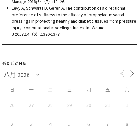
Manage 2018;64（7）:18–26.
Levy A, Schwartz D, Gefen A. The contribution of a directional
preference of stiffness to the efficacy of prophylactic sacral
dressings in protecting healthy and diabetic tissues from pressure
injury: computational modelling studies. Int Wound
J 2017;14（6）:1370-1377.
近期活动日历
日
一
二
三
四
五
六
26
27
28
29
30
31
1
2
3
4
5
6
7
8