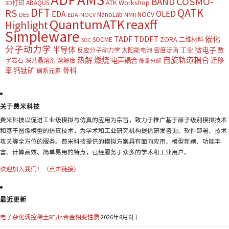
ADF
COSMO-
BAND
ATK Workshop
ABAQUS
3D打印
DFT
QATK
RS
OLED
EDA
NOCV
NanoLab
DES
EDA-NOCV
NMR
QuantumATK
reaxff
Highlight
Simpleware
TADF
TDDFT
催化
ZORA
SOCME
二维材料
SOC
分子动力学
半导体
微电子
工业
反应分子动力学
太阳能电池
密度泛函
数
热解
燃烧
自旋轨道耦合
电声耦合
迁移
字岩石
深共晶溶剂
溶解度
能量分解
钙钛矿
骨科
率
镧系元素
关于费米科技
费米科技以促进工业级模拟与仿真的应用为宗旨，致力于推广基于原子级别模拟技术
和基于图像模型的仿真技术，为学术和工业研究机构提供研发咨询、软件部署、技术
攻关等全方位的服务。费米科技提供的模拟方案具有面向应用、模型新颖、功能丰
富、计算高效、简单易用的特点，已经服务于众多的学术和工业用户。
欢迎加入我们！（点击链接）
最近更新
电子杂化调控稀土RE₂In合金相变性质
2026年8月6日