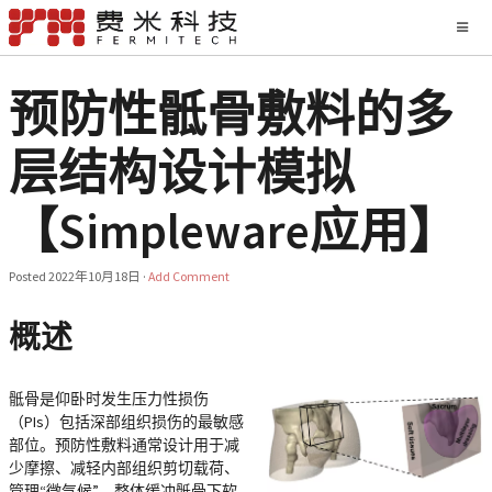
预防性骶骨敷料的多
层结构设计模拟
【Simpleware应用】
Posted
2022年10月18日
·
Add Comment
概述
骶骨是仰卧时发生压力性损伤
（PIs）包括深部组织损伤的最敏感
部位。预防性敷料通常设计用于减
少摩擦、减轻内部组织剪切载荷、
管理“微气候”，整体缓冲骶骨下软