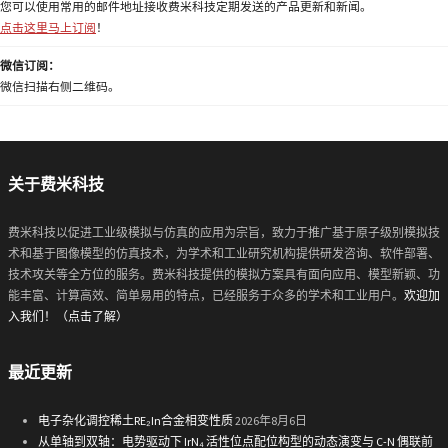
您可以使用常用的邮件地址接收费米科技定期发送的产品更新和新闻。
点击这里马上订阅
！
微信订阅：
微信扫描右侧二维码。
关于费米科技
费米科技以促进工业级模拟与仿真的应用为宗旨，致力于推广基于原子级别模拟技
术和基于图像模型的仿真技术，为学术和工业研究机构提供研发咨询、软件部署、
技术攻关等全方位的服务。费米科技提供的模拟方案具有面向应用、模型新颖、功
能丰富、计算高效、简单易用的特点，已经服务于众多的学术和工业用户。
欢迎加
入我们！（点击了解）
最近更新
电子杂化调控稀土RE₂In合金相变性质
2026年8月6日
从单轴到双轴：电势驱动下 IrN₄ 活性位点配位构型的动态演变与 C-N 偶联前