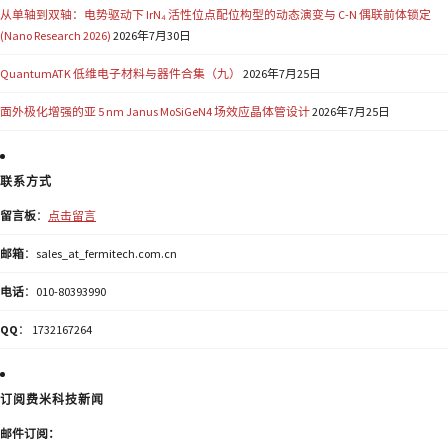
从单轴到双轴：电势驱动下 IrN₄ 活性位点配位构型的动态演变与 C-N 偶联前体锁定
(Nano Research 2026)
2026年7月30日
QuantumATK 低维电子材料与器件合集（九）
2026年7月25日
面外极化增强的亚 5 nm Janus MoSiGeN4 场效应晶体管设计
2026年7月25日
联系方式
留言板
：
点击留言
邮箱
：sales_at_fermitech.com.cn
电话
：010-80393990
QQ
： 1732167264
订阅费米科技新闻
邮件订阅：