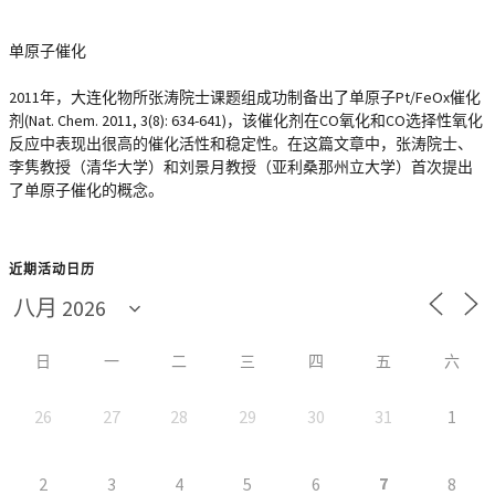
单原子催化
2011年，大连化物所张涛院士课题组成功制备出了单原子Pt/FeOx催化
剂(Nat. Chem. 2011, 3(8): 634-641)，该催化剂在CO氧化和CO选择性氧化
反应中表现出很高的催化活性和稳定性。在这篇文章中，张涛院士、
李隽教授（清华大学）和刘景月教授（亚利桑那州立大学）首次提出
了单原子催化的概念。
近期活动日历
日
一
二
三
四
五
六
26
27
28
29
30
31
1
7
2
3
4
5
6
8