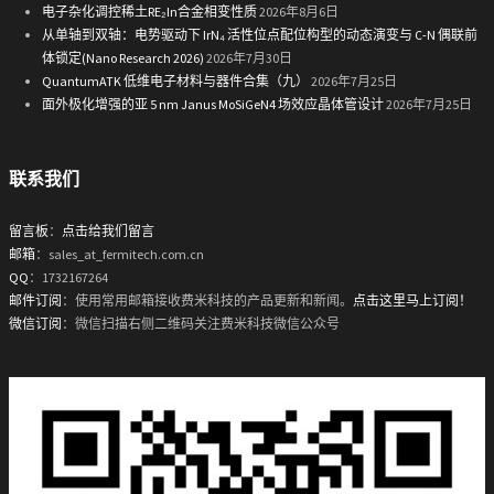
电子杂化调控稀土RE₂In合金相变性质
2026年8月6日
从单轴到双轴：电势驱动下 IrN₄ 活性位点配位构型的动态演变与 C-N 偶联前
体锁定(Nano Research 2026)
2026年7月30日
QuantumATK 低维电子材料与器件合集（九）
2026年7月25日
面外极化增强的亚 5 nm Janus MoSiGeN4 场效应晶体管设计
2026年7月25日
联系我们
留言板
：
点击给我们留言
邮箱
：sales_at_fermitech.com.cn
QQ
：1732167264
邮件订阅
：使用常用邮箱接收费米科技的产品更新和新闻。
点击这里马上订阅！
微信订阅
：微信扫描右侧二维码关注费米科技微信公众号