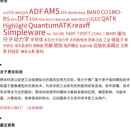
标签
AMS
ADF
COSMO-
BAND
ATK Workshop
ABAQUS
3D打印
DFT
QATK
RS
OLED
EDA
NOCV
NanoLab
DES
EDA-NOCV
NMR
QuantumATK
reaxff
Highlight
Simpleware
TADF
TDDFT
催化
ZORA
SOCME
二维材料
SOC
分子动力学
半导体
微电子
工业
反应分子动力学
太阳能电池
密度泛函
数
热解
燃烧
自旋轨道耦合
电声耦合
迁移
字岩石
深共晶溶剂
溶解度
能量分解
钙钛矿
骨科
率
镧系元素
关于费米科技
费米科技以促进工业级模拟与仿真的应用为宗旨，致力于推广基于原子级别模拟技术
和基于图像模型的仿真技术，为学术和工业研究机构提供研发咨询、软件部署、技术
攻关等全方位的服务。费米科技提供的模拟方案具有面向应用、模型新颖、功能丰
富、计算高效、简单易用的特点，已经服务于众多的学术和工业用户。
欢迎加入我们！（点击链接）
最近更新