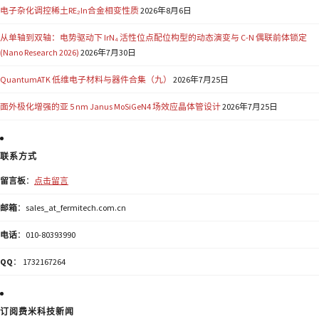
电子杂化调控稀土RE₂In合金相变性质
2026年8月6日
从单轴到双轴：电势驱动下 IrN₄ 活性位点配位构型的动态演变与 C-N 偶联前体锁定
(Nano Research 2026)
2026年7月30日
QuantumATK 低维电子材料与器件合集（九）
2026年7月25日
面外极化增强的亚 5 nm Janus MoSiGeN4 场效应晶体管设计
2026年7月25日
联系方式
留言板
：
点击留言
邮箱
：sales_at_fermitech.com.cn
电话
：010-80393990
QQ
： 1732167264
订阅费米科技新闻