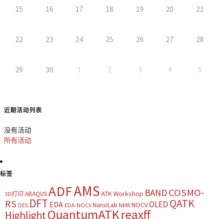
15
16
17
18
19
20
21
22
23
24
25
26
27
28
29
30
1
2
3
4
5
近期活动列表
没有活动
所有活动
标签
AMS
ADF
COSMO-
BAND
ATK Workshop
ABAQUS
3D打印
DFT
QATK
RS
OLED
EDA
NOCV
NanoLab
DES
EDA-NOCV
NMR
QuantumATK
reaxff
Highlight