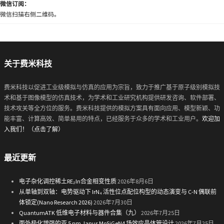
微信订阅：
微信扫描右侧二维码。
关于费米科技
费米科技以促进工业级模拟与仿真的应用为宗旨，致力于推广基于原子级别模拟技
术和基于图像模型的仿真技术，为学术和工业研究机构提供研发咨询、软件部署、
技术攻关等全方位的服务。费米科技提供的模拟方案具有面向应用、模型新颖、功
能丰富、计算高效、简单易用的特点，已经服务于众多的学术和工业用户。
欢迎加
入我们！（点击了解）
最近更新
电子杂化调控稀土RE₂In合金相变性质
2026年8月6日
从单轴到双轴：电势驱动下 IrN₄ 活性位点配位构型的动态演变与 C-N 偶联前
体锁定(Nano Research 2026)
2026年7月30日
QuantumATK 低维电子材料与器件合集（九）
2026年7月25日
面外极化增强的亚 5 nm Janus MoSiGeN4 场效应晶体管设计
2026年7月25日