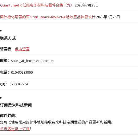
QuantumATK 低维电子材料与器件合集（九）
2026年7月25日
面外极化增强的亚 5 nm Janus MoSiGeN4 场效应晶体管设计
2026年7月25日
联系方式
留言板
：
点击留言
邮箱
：sales_at_fermitech.com.cn
电话
：010-80393990
QQ
： 1732167264
订阅费米科技新闻
邮件订阅：
您可以使用常用的邮件地址接收费米科技定期发送的产品更新和新闻。
点击这里马上订阅
！