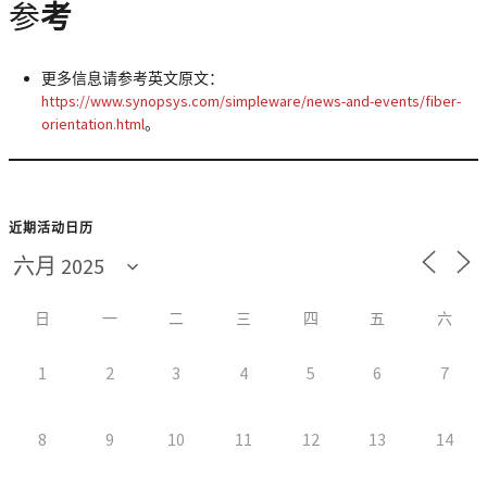
参
考
更多信息请参考英文原文：
https://www.synopsys.com/simpleware/news-and-events/fiber-
orientation.html
。
近期活动日历
日
一
二
三
四
五
六
1
2
3
4
5
6
7
8
9
10
11
12
13
14