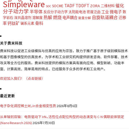
Simpleware
TADF
TDDFT
催化
ZORA
SOCME
二维材料
SOC
分子动力学
半导体
微电子
工业
反应分子动力学
太阳能电池
密度泛函
数
热解
燃烧
自旋轨道耦合
电声耦合
迁移
字岩石
深共晶溶剂
溶解度
能量分解
钙钛矿
骨科
率
镧系元素
关于费米科技
费米科技以促进工业级模拟与仿真的应用为宗旨，致力于推广基于原子级别模拟技术
和基于图像模型的仿真技术，为学术和工业研究机构提供研发咨询、软件部署、技术
攻关等全方位的服务。费米科技提供的模拟方案具有面向应用、模型新颖、功能丰
富、计算高效、简单易用的特点，已经服务于众多的学术和工业用户。
欢迎加入我们！（点击链接）
最近更新
电子杂化调控稀土RE₂In合金相变性质
2026年8月6日
从单轴到双轴：电势驱动下 IrN₄ 活性位点配位构型的动态演变与 C-N 偶联前体锁定
(Nano Research 2026)
2026年7月30日